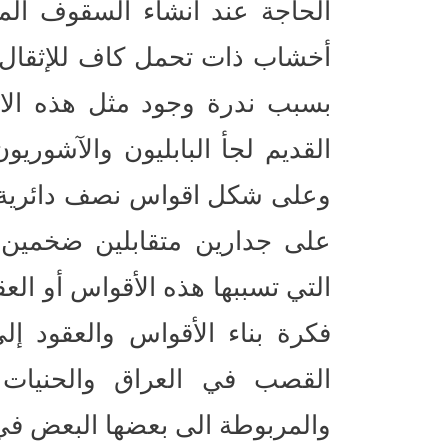
الحاجة عند انشاء السقوف الم
أخشاب ذات تحمل كاف للإثقال ا
بسبب ندرة وجود مثل هذه الاو
القديم لجأ البابليون والآشوريو
وعلى شكل اقواس نصف دائرية أ
على جدارين متقابلين ضخمين تفا
التي تسببها هذه الأقواس أو الع
فكرة بناء الأقواس والعقود إل
القصب في العراق والحنيات ا
والمربوطة الى بعضها البعض في