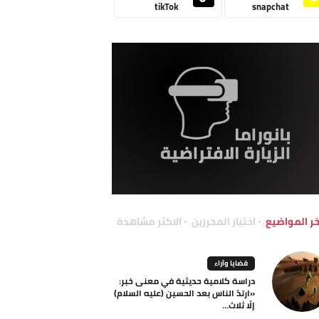
tikTok
snapchat
خر المواضيع
اختيار المحررين
الاكثر مشاهدة
قضايا وآراء
دراسة كلامية حديثية في معنى خبر:
«ارتدّ الناس بعد الحسين (عليه السلام)
إلّا ثلاث...