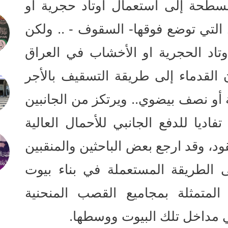
سطحة إلى استعمال اوتاد حجرية او
لتي توضع فوقها- السقوف - .. ولكن
تاد الحجرية او الأخشاب في العراق
ن القدماء إلى طريقة التسقيف بالأجر
و نصف بيضوي.. ويرتكز من الجانبين
ديا للدفع الجانبي للأحمال العالية
قود، وقد ارجع بعض الباحثين والمنقبين
ى الطريقة المستعملة في بناء بيوت
لمتمثلة بمجاميع القصب المنحنية
 مداخل تلك البيوت ووسطها.