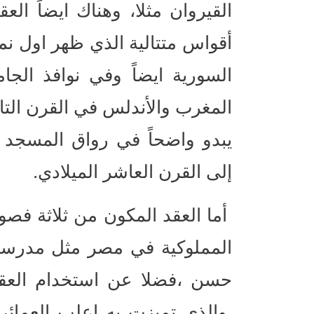
القيروان مثلا، وهناك ايضاً ا
أقواس متتالية الذي ظهر اول نم
السورية ايضاً وفي نوافذ الجا
المغرب والأندلس في القرن التاس
يبدو واضحاً في رواق المسجد ا
إلى القرن العاشر الميلادي.
أما العقد المكون من ثلاثة ف
المملوكية في مصر مثل مدرس
حسن ،فضلا عن استخدام العقد
والذي تميزت به اعلب العمائر 