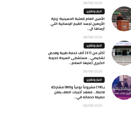
08/08/2026
اخبار وتقارير
الأمين العام للعتبة الحسينية: زيارة
الأربعين تجسد القيم الإنسانية التي
أرساها ال...
08/08/2026
اخبار وتقارير
أكثر من (37) ألف خدمة طبية وفحص
تشخيصي… مستشفى السيدة خديجة
الكبرى (عليها السلام...
08/08/2026
اخبار وتقارير
بـ(18) مشروعاً نوعياً و(80) مشاركة
فاعلة… معهد أديبات الطف يعلن
حصيلة خدماته في...
08/08/2026