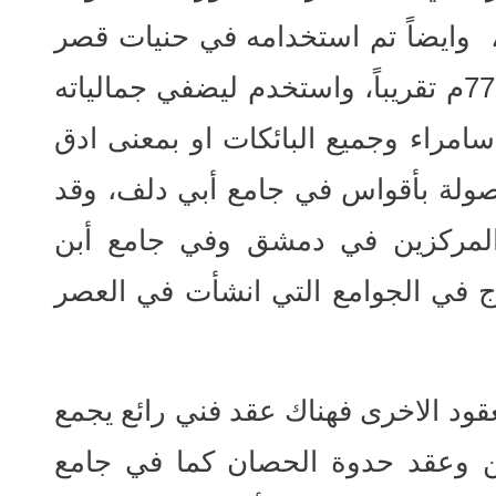
اد وبالتحديد في العام 722م، وايضاً تم استخدامه في حنيات قصر
الاخيضر في كربلاء عند العام 778م تقريباً، واستخدم ليضفي جمالياته
امراء وجميع البائكات او بمعنى ادق
وصولة بأقواس في جامع أبي دلف، وقد
 المركزين في دمشق وفي جامع أبن
ج في الجوامع التي انشأت في العصر
عقود الاخرى فهناك عقد فني رائع يجمع
ين وعقد حدوة الحصان كما في جامع