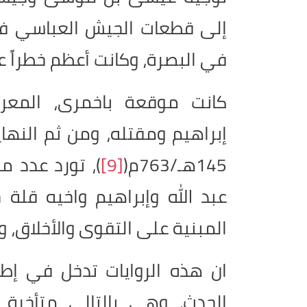
إلى قطعات الجيش العباسي في 
في البصرة، وكانت أعظم خطراً ع
كانت موقعة باخمرى، المعرك
إبراهيم ومقتله، ومن ثم النها
145هـ/763م(
[9]
)، تورد عدد م
عبد الله وإبراهيم واخيه قلة
المبنية على التقوى والأخلاق، 
ان هذه الروايات تدخل في إطار
الحدث، وهي بالتالي متأخرة