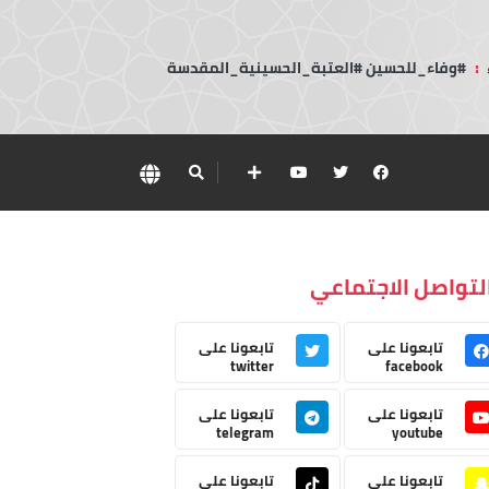
:
#وفاء_للحسين #العتبة_الحسينية_المقدسة
لتواصل الاجتماعي
تابعونا على
تابعونا على
twitter
facebook
تابعونا على
تابعونا على
telegram
youtube
تابعونا على
تابعونا على