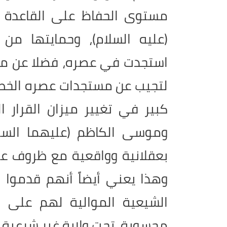
مستوى الحفاظ على القاعدة ال
(عليه السلام)، وحمايتها من
استجدت في عصره، فضلا عن محا
لتجيب عن مستجدات عصره الخطي
كبير في تغيير ميزان القرار 
وموسى الكاظم (عليهما السلام
بعقلانية وواقعية مع ظروف ع
وهذا يعني أيضاً أنهم قدموا ب
الشيعية الموالية لهم على ا
محسوبة، تحت ولاية غير شرعية.