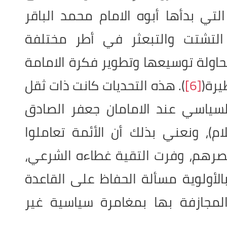
تي بدأها أبوه الامام محمد الباقر
 التشتت والتبعثر في أطر مختلفة
ولة توسيعها وتطوير فكرة الامامة
رة(
[6]
). هذه التحديات كانت ذات ثقل
السياسي عند الامامان جعفر الصادق
)، ونعني بذلك أن الأئمة تعاملوا
صرهم، وفرت التقية غطاءه الشرعي،
الأولوية مسألة الحفاظ على القاعدة
لمجازفة بها بمغامرة سياسية غير