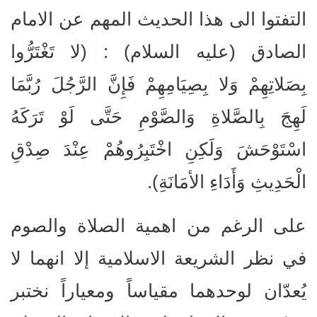
التفتوا الى هذا الحديث المهم عن الامام
الصادق (عليه السلام) : (لا تَغْتَرُّوا
بِصَلاتِهِمْ وَلا بِصِيَامِهِمْ فَإِنَّ الرَّجُلَ رُبَّمَا
لَهِجَ بِالصَّلاةِ وَالصَّوْمِ حَتَّى لَوْ تَرَكَهُ
اسْتَوْحَشَ وَلَكِنِ اخْتَبِرُوهُمْ عِنْدَ صِدْقِ
الْحَدِيثِ وَأَدَاءِ الأمَانَةِ).
على الرغم من اهمية الصلاة والصوم
في نظر الشريعة الاسلامية إلا انهما لا
يُعدّان لوحدهما مقياساً ومعياراً نختبر