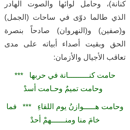
كنانة)، وحامل لوائها والصوت الهادر
الذي طالما دوّى في ساحات (الجمل)
و(صفين) و(النهروان) صادحاً بنصرة
الحق وبقيت أصداء أبياته على مدى
تعاقب الأجيال والأزمان:
حامت كنـــــــــانة في حربها ***
وحامت تميمٌ وحـامت أسدْ
وحامت هـــــوازنُ يوم اللقاءِ *** فما
خامَ منا ومنــــــهمْ أحدْ