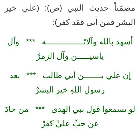
مضمّناً حديث النبي (ص): (علي خير
البشر فمن أبى فقد كفر):
أشهد بالله وآلائـــــــــــــــه *** وآل
ياسيـــــن وآل الزمرْ
إن علي بـــــــن أبي طالب *** بعد
رسولِ اللهِ خيرِ البشرْ
لو يسمعوا قول نبي الهدى *** من حادَ
عن حبِّ عليٍّ كفرْ