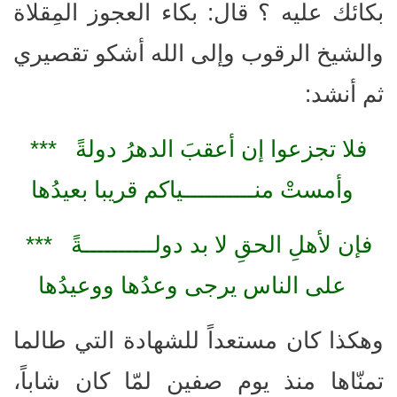
بكائك عليه ؟ قال: بكاء العجوز المِقلاة
والشيخ الرقوب وإلى الله أشكو تقصيري
ثم أنشد:
فلا تجزعوا إن أعقبَ الدهرُ دولةً ***
وأمستْ منــــــــــياكم قريبا بعيدُها
فإن لأهلِ الحقِ لا بد دولــــــــــةً ***
على الناس يرجى وعدُها ووعيدُها
وهكذا كان مستعداً للشهادة التي طالما
تمنّاها منذ يوم صفين لمّا كان شاباً،