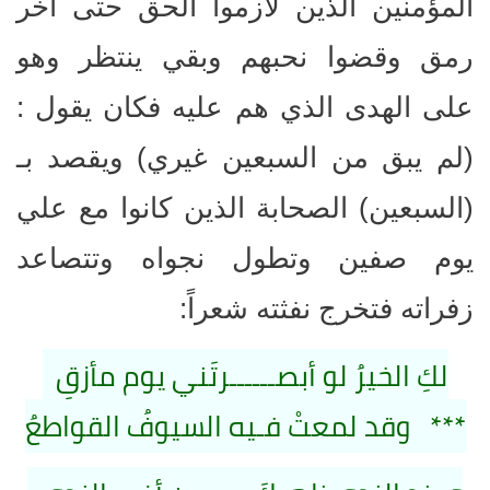
المؤمنين الذين لازموا الحق حتى آخر
رمق وقضوا نحبهم وبقي ينتظر وهو
على الهدى الذي هم عليه فكان يقول :
(لم يبق من السبعين غيري) ويقصد بـ
(السبعين) الصحابة الذين كانوا مع علي
يوم صفين وتطول نجواه وتتصاعد
زفراته فتخرج نفثته شعراً:
لكِ الخيرُ لو أبصــــــرتَني يوم مأزقٍ
*** وقد لمعتْ فـيه السيوفُ القواطعُ