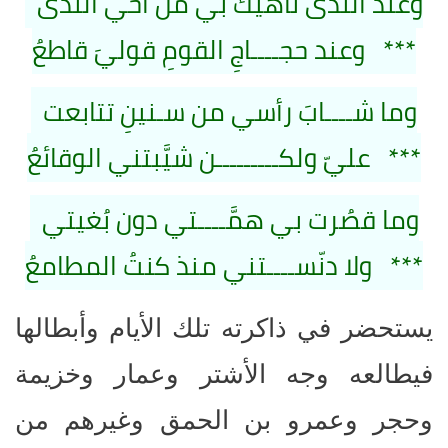
وعند الندى ناهيكَ بي من أخي الندى
*** وعند حجــــاجِ القومِ قوليَ قاطعُ
وما شــــابَ رأسي من سـنينٍ تتابعت
*** عليّ ولكـــــــــن شيَّبتني الوقائعُ
وما قصُرت بي همَّــــتي دون بُغيتي
*** ولا دنّســــتني منذ كنتُ المطامعُ
يستحضر في ذاكرته تلك الأيام وأبطالها
فيطالعه وجه الأشتر وعمار وخزيمة
وحجر وعمرو بن الحمق وغيرهم من