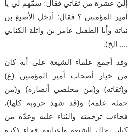
إليّ عشرة من ثقاتي فقال: سمّهم لي يا
أمير المؤمنين ؟ فقال: أدخل الأصبغ بن
نباتة وأبا الطفيل عامر بن واثلة الكناني
.... الخ).
وقد أجمع علماء الشيعة على أنه كان
من خيار أصحاب أمير المؤمنين (ع)
و(ثقاته) و(من مخلصي أنصاره) و(من
حملة علمه) و(قد شهد حروبه كلها)،
فجاءت ترجمته والثناء عليه وعدّه من
كبار رجال الشيعة وأعيانهم فجاء ذكره