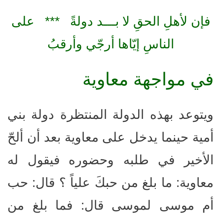
فإن لأهلِ الحقِ لا بـــد دولةً *** على
الناسِ إيّاها أرجّي وأرقبُ
في مواجهة معاوية
ويتوعد بهذه الدولة المنتظرة دولة بني
أمية حينما يدخل على معاوية بعد أن ألحّ
الأخير في طلبه وحضوره فيقول له
معاوية: ما بلغ من حبكَ علياً ؟ قال: حب
أم موسى لموسى قال: فما بلغ من