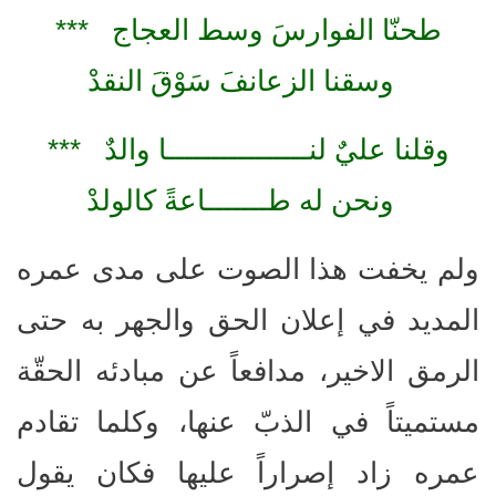
طحنّا الفوارسَ وسط العجاج ***
وسقنا الزعانفَ سَوْقَ النقدْ
وقلنا عليٌ لنــــــــــــــــا والدٌ ***
ونحن له طـــــــاعةً كالولدْ
ولم يخفت هذا الصوت على مدى عمره
المديد في إعلان الحق والجهر به حتى
الرمق الاخير، مدافعاً عن مبادئه الحقّة
مستميتاً في الذبّ عنها، وكلما تقادم
عمره زاد إصراراً عليها فكان يقول