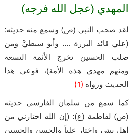
المهدي (عجل الله فرجه)
لقد صحب النبي (ص) وسمع منه حديثه:
(علي قائد البررة .... وأبو سبطيَّ ومن
صلب الحسين تخرج الأئمة التسعة
ومنهم مهدي هذه الأمة)، فوعى هذا
(1)
الحديث ورواه
كما سمع من سلمان الفارسي حديثه
(ص) لفاطمة (ع): (إن الله اختارني من
أهل بيتي واختار علياً والحسن والحسين