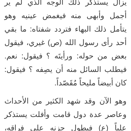
يزال يستذكر ذلك الوجه الذي لم ير
أجمل وأبهى منه فيغمض عينيه وهو
يتأمل ذلك البهاء فتردد شفتاه: ما بقي
أحد رأى رسول الله (ص) غيري، فيقول
بعض من حوله: ورأيتَه ؟ فيقول: نعم.
فيطلب السائل منه أن يصِفه ؟ فيقول:
كان أبيضاً مليحاً مُقَصّداً.
وهو الآن وقد شهد الكثير من الأحداث
وعاصر عدة دول قامت وأفلت يستذكر
علياً (ع) فيطول حزنه على فراقه،