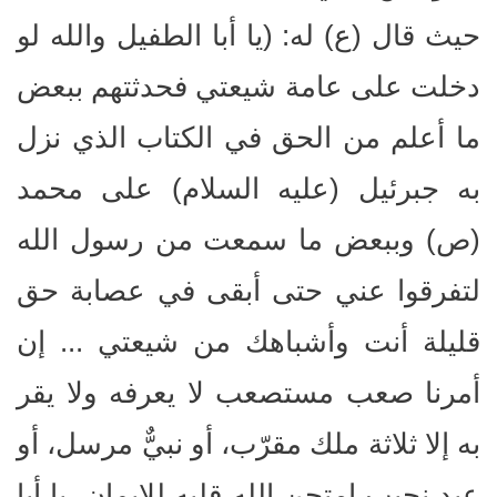
حيث قال (ع) له: (يا أبا الطفيل والله لو
دخلت على عامة شيعتي فحدثتهم ببعض
ما أعلم من الحق في الكتاب الذي نزل
به جبرئيل (عليه السلام) على محمد
(ص) وببعض ما سمعت من رسول الله
لتفرقوا عني حتى أبقى في عصابة حق
قليلة أنت وأشباهك من شيعتي ... إن
أمرنا صعب مستصعب لا يعرفه ولا يقر
به إلا ثلاثة ملك مقرّب، أو نبيٌّ مرسل، أو
عبد نجيب امتحن الله قلبه للإيمان، يا أبا