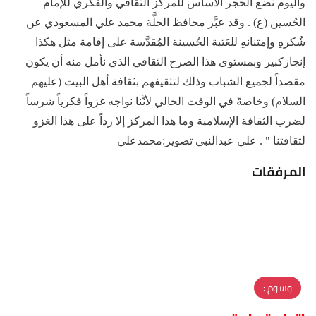
واليوم نضع الحجر الأساس للمركز الثقافي والفكري للإمام
الحُسين (ع) . وقد عبَّر محافظ الحلَّة محمد علي المسعودي عن
شُكرهِ وإمتنانهِ للعَتبة الحُسينة المُقدَّسة على إقامة مثل هكذا
إنجازكبير وبمستوى هذا الصرح الثقافي الذي نأمل منه أن يكون
مقصداً لجميع الشباب وذلك لتثقيفهم بثقافة أهل البيت (عليهم
السلام) وخاصةً في الوقت الحالي لأنَّنا نواجه غزواً فكرياً شرساً
لضرب الثقافة الإسلامية وما هذا المركز إلا رداً على هذا الغزو
لثقافتنا " . علي عبدالنبي تصوير:محمدعلي
المرفقات
وسوم :