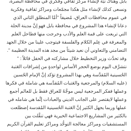
بابل وهناك نيّة لإنشاء مركز ثقافي وفكري في محافظة البصرة،
ونسعى كذلك لإنشاء مثل هكذا مجمّعات ومراكز ثقافية وفكرية
في عموم محافظات العراق، مُضيفاً "أمَّا المنطلق الثاني الذي
دعانا لإنشاء هذا المشروع في محافظة بابل فهو إنَّ مدينة الحلة
التي تربعت على قمة العلم والأدب وخرجت منها فطاحل العلم
والمعرفة في عِلم الكلام والفلسفة فيتوجب علينا من خلال الجهد
التضامني والتعاوني أن نعيد شيئاً من مجد هذه المدينة العظيمة ".
وقد تحدَّث وزير التخطيط خلال مشاركته في الحفل قائلاً : "
نتشرَّف اليوم بوضع الحجر الأساس لواحدةٍ من إشراقات العَتبة
الحُسينية المُقدَّسة وهي بهذا المشروع تؤكد إنَّ الإمام الحُسين
(عليه السلام) والمرجعية والعَتبات المُقدَّسة هي شاملة في فكرها
وعملها ففكر المرجعية ليس موجَّهٌ للعراق فقط بل للعالم أجمع
وعملها لايقتصر على الجانب الديني والعبادات إنَّما هي شامله في
عملها وربما يجهل الكثير إنَّ العَتبة الحُسينية المُقدسة إضطلعت
بالكثير من المشاريع الاجتماعية الخيرية فهي تنقَّلت بين
المستشفيات ومراكز معالجة التوحُّد ومراكز تعليم القرآن الكريم