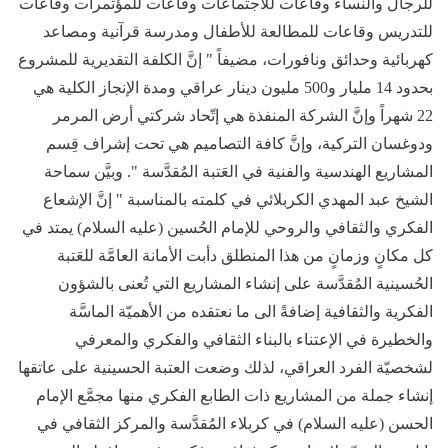
للرجال والنساء وقاعات للاجتماعات وقاعات للمؤتمرات وقاعات
للتدريس وقاعات للمطالعة للأطفال ومدرسة قرآنية ومصاعد
كهربائية وحدائق ونافورات، مضيفاً " إنَّ الكلفة التقديرية للمشروع
بحدود 14 مليار و500 مليون دينار عراقي ومدة الإنجاز الكلية هي
22 شهراً وإنَّ الشركة المنفذة هي إتّحاد شركتي أرض المرمر
ودوغسان التركية، وإنَّ كافة التصاميم هي تحت إشراف قِسم
المشاريع الهندسية والفنية في العَتبة المُقدَّسة ". وبيَّن سماحة
الشيخ عبد المهدي الكربلائي في كلمته بالمناسبة " إنَّ الإشعاع
الفكري والثقافي والروحي للإمام الحُسين (عليه السلام) يمتد في
كل مكانٍ وزمانٍ من هذا المنطلق دأبت الأمانة العامَّة للعَتبة
الحُسينية المُقدَّسة على إنشاء المشاريع التي تُعنى بالشؤون
الفكرية والثقافية إضافةً الى ما نعتقده من الأهميّة الماسَّة
والخطيرة في الإعتناء بالبناء الثقافي والفكري والمعرفي
لشخصيّة الفرد العراقي، لذلك وضعت العتبة الحسينية على عاتقها
إنشاء جملة من المشاريع ذات الطابع الفكري منها مجمَّع الإمام
الحسن (عليه السلام) في كربلاء المُقدَّسة والمركز الثقافي في