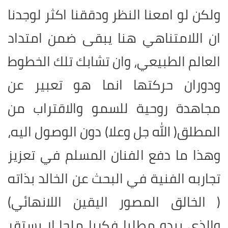
ولكن لو امعنا النظر ودققنا اكثر لوجدنا
ان اللامتناهي هنا يبقى ضمن امتداد
العالم الطبيعي، وان تشابك تلك الخطوط
ودوران حركتها انما هو تعبير عن
مجاهدة روحية للسمو والاقتراب من
المطلق( الله جل وعلا) دون الوصول اليه،
وهذا ما دفع الفنان المسلم في تعزيز
تجاربه الفنية في البحث عن الخالد بذاته
( الخالق المصور اليقين اللانهائي)
والذي يبدو مطلبا فكريا ملحا لا يستقر