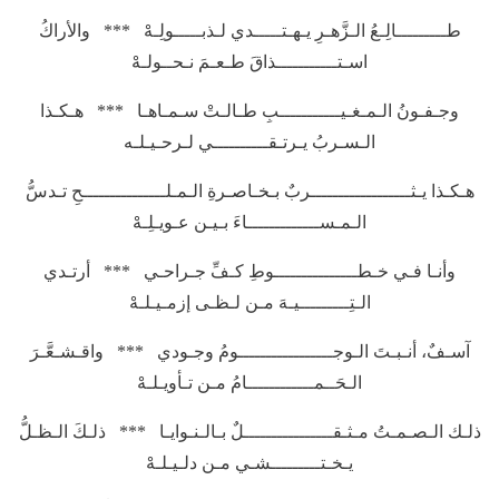
طـــــــــالِـعُ الـزَّهـرِ يـهـتـــــدي لـذبـــــولِـهْ *** والأراكُ
اسـتـــــــــــذاقَ طـعـمَ نـحــولـهْ
وجـفـونُ الـمـغـيـــــــــــبِ طـالـتْ سـمـاهـا *** هـكـذا
الـسـربُ يـرتـقــــــــــي لـرحـيـلـه
هـكـذا يـثــــــــــــــــــربٌ بـخـاصـرةِ الـمـلـــــــــــــــحِ تـدسُّ
الـمـســـــــــــــاءَ بـيـن عـويـلِـهْ
وأنـا فـي خـطـــــــــــــــوطِ كـفِّ جـراحـي *** أرتـدي
الـتِـــــــــيـهَ مـن لـظـى إزمـيـلـهْ
آسـفٌ، أنـبـتَ الـوجـــــــــــــــــومُ وجـودي *** واقـشـعَّـرَ
الـحَــمــــــــــــامُ مـن تـأويـلـهْ
ذلـك الـصـمـتُ مـثـقــــــــــــــــلٌ بـالـنـوايـا *** ذلـكَ الـظـلُّ
يـخـتـــــــــشـي مـن دلـيـلـهْ