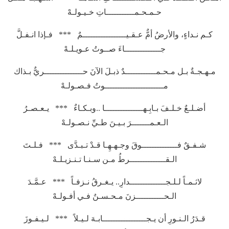
حـمـحـمـــــــــــاتِ خـيـولـهْ
كـم نـداءٍ، والأرضُ أمٌّ عـقـيـــــــــــــــــمٌ *** فـإذا انـفـلَّ
جــــــــــــــاءَ صــوتُ عـويـلـهْ
مـهـجـةٌ بـل مـحـمــــــــــــدٌ ذبـلَ الآنَ حـــــــــــــــريٌّ بـذاك
مـــــــــــــــــــــــوتُ فـصـولـهْ
أضـلـعٌ خـلـفَ بـابِـهـــــــــــــــا ..وبـكـاءٌ *** يـعـصـرُ
الـعـمـــــــرَ بـيـنَ طـيِّ نـصـولـهْ
شـفـقٌ فــــــــــــــوقَ وجـهـهِـا قـدْ تـبـدَّى *** فـلـتَ
الـقــــــــــــــرطُ مـن سـنـا تـنـزيـلـهْ
لاثـمـاً لـلـجــــــــــــــدارِ.. يـغـرقُ نـزفـاً *** عـمَّـدَ
الـحـــــــــــزنَ مـحـسـنٌ فـي أفـولـهْ
قـدَرُ الـنـورِ أن يـجـــــــــــــــــابـهَ لـيـلاً *** لـيـفـوزَ