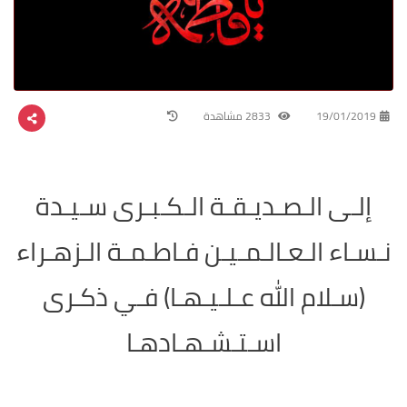
19/01/2019
2833 مشاهدة
إلـى الـصـديـقـة الـكـبـرى سـيـدة
نـسـاء الـعـالـمـيـن فـاطـمـة الـزهـراء
(سـلام الله عـلـيـهـا) فـي ذكـرى
اسـتـشـهـادهـ
ا