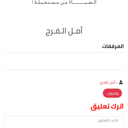
الـضـيـــــــــاءُ مـن مـسـتـحـيـلـهْ !
أمـل الـفـرج
المرفقات
:
أمل الفرج
وسوم :
اترك تعليق