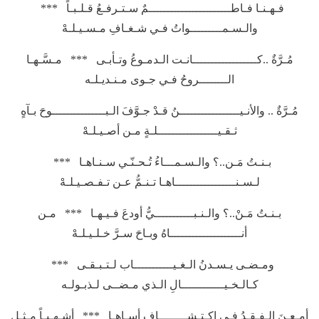
فـهـنـا فـاطـــــــــــــــــــــــمٌ سـتـرفـعُ قـلـبـاً ***
والـسـمـــــــــواتُ فـي شـغـافِ مـسـيـلـهْ
مُـرَّةٌ ..كــــــــــــــــــانـت الـدمـوعُ وتـأبـى *** مـسَّـهـا
الــــــــروحُ فـي جـوى مـنـديـلـه
مُـرَّةٌ .. والأنـيـــــــــــــــــنُ قـدْ جـوَّفَ الـبـــــــــــــــوحَ بـآهٍ
ثـقـيـــــــــــــــــلـةٍ مـن أصـيـلـهْ
بـنـتُ مَـن..؟ والـسـمـــاءُ تُـحـنّـي سـنـاهـا ***
لـسـنـــــــــــــــــاهـا تـنـمُّ عـن تـفـصـيـلـهْ
بـنـتُ مَـنْ..؟ والـنـبـــــــــــيُّ أودعَ فـيـهـا *** مـن
أنــــــــــــــــــــاهُ وبـاحَ سـرَّ خـلـيـلـهْ
ومـضـى يـسـدنُ الـغـيـــــــــــاب لـتـبـقـى ***
كـالـخـيــــــــــــالِ الـذي مـضــى لـذبـولـه
أمـعـنَ الـفـقـدُ فـي اكـتـشــــــــافِ أسـاهـا *** أشـهـبـاً مـثـل