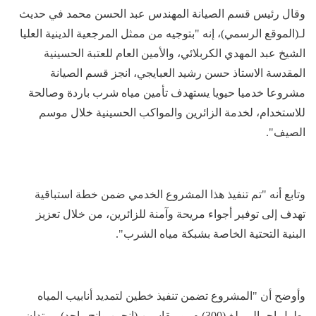
وقال رئيس قسم الصيانة المهندس عبد الحسن محمد في حديث
لـ(الموقع الرسمي)، إنه "بتوجيه من ممثل المرجعية الدينية العليا
الشيخ عبد المهدي الكربلائي، والأمين العام للعتبة الحسينية
المقدسة الاستاذ حسن رشيد العبايجي، انجز قسم الصيانة
مشروعا خدميا حيويا يستهدف تأمين مياه شرب باردة وصالحة
للاستخدام، لخدمة الزائرين والمواكب الحسينية خلال موسم
الصيف".
وتابع أنه "تم تنفيذ هذا المشروع الخدمي ضمن خطة استباقية
تهدف إلى توفير أجواء مريحة وآمنة للزائرين، من خلال تعزيز
البنية التحتية الخاصة بشبكة مياه الشرب".
وأوضح أن "المشروع تضمن تنفيذ خطين لتمديد أنابيب المياه
بطول إجمالي بلغ (300) م، وبمقاسين (إنجين وإنج واحد)، يمتدان