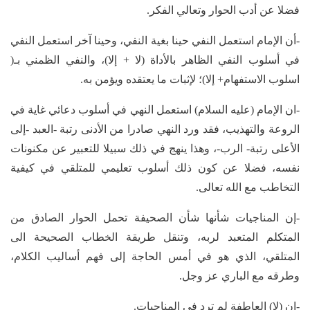
فضلا عن أدب الحوار وتعالي الفكر.
-أن الإمام استعمل النفي حينا بغية النفي، وحينا آخر استعمل النفي
في أسلوب النفي الظاهر بالأداة (لا + إلا)، والنفي الظمني بـ(
اسلوب الاستفهام+ إلا)؛ لإثبات ما يعتقده ويؤمن به.
-ان الإمام (عليه السلام) استعمل النهي في أسلوب دعائي غاية في
الروعة والتهذيب، فقد ورد النهي صادرا من الأدنى رتبة -العبد -إلى
الأعلى رتبة- الرب-، وهذا ينهج في ذلك سبيلا للتعبير عن مكنونات
نفسه، فضلا عن كون ذلك أسلوب تعليمي للمتلقي في كيفية
التخاطب مع الله تعالى.
-إن المناجيات شأنها شأن الصحيفة تحمل الحوار الصادق من
المتكلم المتعبد لربه، وتنقل طريقة الخطاب الصحيحة الى
المتلقي، الذي هو في أمس الحاجة إلى فهم أساليب الكلام،
وطرقه مع الباري عز وجل.
-إن (لا) العاطفة لم ترد في المناجيات.