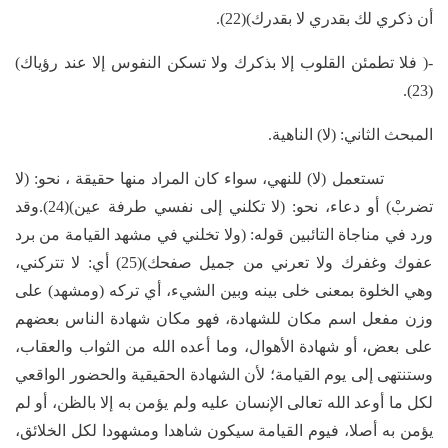
أن ذكري لك بقدري لا بقدرك)(22).
-( فلا تطمئن القلوب إلا بذكرك ولا تسكن النفوس إلا عند رؤياك)
(23).
المبحث الثاني: (لا) الناهية.
تستعمل (لا) للنهي، سواء كان المراد منها حقيقة ، نحو: (لا
تضربْ) أو دعاء، نحو: (لا تكلني إلى نفسي طرفة عين)(24).وقد
ورد في مناجاة التائبين قوله: (ولا تخلني في مشهد القيامة من برد
عفوك وغفرك ولا تعرني من جميل صفحك)(25) أي: لا تتركني،
وهي الخلوة بمعنى خلى بينه وبين الشيء، أي تركه (ومشهد) على
وزن مفعل اسم مكان للشهادة، فهو مكان شهادة الناس بعضهم
على بعض، أو شهادة الأهوال، وما أعده الله من الثواب والعقاب،
وستنتهى إلى يوم القيامة؛ لأن الشهادة الحقيقية والحضور الواقعي
لكل ما أوعد الله تعالى الإنسان عليه ولم يؤمن به إلا بالظن، أو لم
يؤمن به أصلا، فيوم القيامة سيكون شاهدا ومشهودا لكل الخلائق،