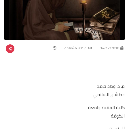
14/12/2018
9017 مشاهدة
م. د. وداد حامد
عطشان السلامي
كلية الفقه/ جامعة
الكوفة
المقدمة: