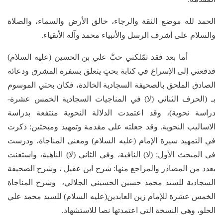
الحمد لله موضع الثقة والرجاء، خالق الأرض والسماء، والصلاة
والسلام على أشرف الرسل والأنبياء محمد وآله الأتقياء.
أما بعد فقد تمّلكني حبَّ علي بن الحسين (عليه السلام)
فدفعني إلى الإسراع في كتابة بحثٍ يتعلق بسفره المشرق ودعائه
الصادق الملحق بالصحيفة السجادية الخالدة، فكان بحثي الموسوم
بـ (الحرف الثنائي (لا) في المناجيات السجادية الخمس عشرة-
دراسة نحوية)، وقد اعتمدت الدلالة النحوية منتفعة بدراسة
الاساليب النحوية. وقد جعلته على مقدمة وتمهيد ومبحثين: ذكرت
في التمهيد سيرة الإمام (عليه السلام) ومعنى المناجاة، ودرست
في المبحث الأول: (لا) النافية، وفي الثاني (لا) الناهية، واستعنت
بعدد من المصادر والمراجع منها: شرح ابن عقيل ، وشرح الصحيفة
السجادية للسيد محمد حسين الحسيني الجلالي، وشرح المناجاة
الخمس عشرة للإمام زين العابدين(عليه السلام) للسيد محمد علي
الحلو، وهي النسخة التي اعتمدتها نصا للاستشهاد.