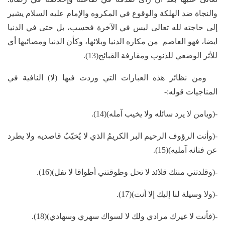
والنجاة ضد الهلكة والوقوع في المكروه والإمام عليه السلام يشير
إلى حاجته لله تعالى ليس في الآخرة فحسب، بل حتى في الدنيا
ايضا، فهو العاصم من مكاره الدنيا وبلائها، وكأن الدنيا ومصائبها أي
للأثر الوضعي للذنوب ومقارفة القبائح(13).
ومن نظائر هذه العبارات التي وردت فيها (لا) النافية في
المناجيات قوله:-
-(ويامن لا يرد سائله ولا يخيب آمله)(14).
-(وأنت الرؤوف الرحيم البر الكريمُ الذي لا يُخيّبُ قاصديه ولا يطرد
عن فنائه آمليه)(15).
-(وقلدتني مننك قلائد لا تحل وطوقتني أطواقا لا تفل)(16).
-(ولا وسيلة لنا إليك إلا أنت)(17).
-(فأنت لا غيرك مرادي ولك لا لسواك سهري وسهادي)(18).