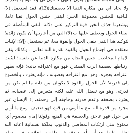
ولا نجاة لي من مكاره الدنيا الا بعصمتك)(12)، فقد استعمل (لا)
النافية للجنس محذوفة الخبر؛ لينفي جنس الحول نفيا تاما،
ويشعرنا حذف الخبر قوة التركيز على دلالة النفي المتأصلة في
انتفاء الحول ويعطف عليها ب (لا) التي من أعاريبها أن تكون زائدة؛
لتوكيد هذا النفي بنفي الحول والقوة معا، ثم يستعمل (إلا)؛ لإثبات
معتقده في اجتماع الحول والقوة بقدرة الله تعالى ، وكذلك ينفي
الإمام المخاطب جنس النجاة من مكاره الدنيا عن نفسه؛ ليثبت
ارتباطها بعصمة الرب المقتدر، فهو مع اعترافه بذنبه؛ فإنه يظهر
اعترافه بعجزه، وهو -مع اعترافه بعصيانه-، فإنه يعترف بالخضوع
إلى قدرته؛ لأن الحول والقوة لا يكونان من ذاته ما لم تكن من
قدرته، وهو مع تفضل الله عليه لكنه متعرض إلى عصيانه، ثم
يعترف بضعفه وعدم قدرته وحاجته إلى رحمته، إذ الإنسان غير
مجرد من قدرة الله مع ما أوتي من قوة فهو ضعيف، ومع ما أوتي
من حول فهو عاجز، والعصمة هي المنع، وقولنا إمام معصوم أي:
ممنوع منى ارتكاب المعاصي والذنوب بملكة نفسانية اعانه الله
تعالى عليها بعد أن رأى صدقه في طاعته وإخلاصه في رضاه.