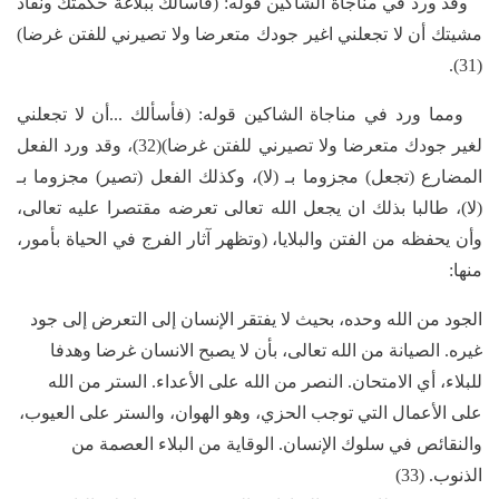
وقد ورد في مناجاة الشاكين قوله: (فأسألك ببلاغة حكمتك ونفاذ
مشيتك أن لا تجعلني اغير جودك متعرضا ولا تصيرني للفتن غرضا)
(31).
ومما ورد في مناجاة الشاكين قوله: (فأسألك ...أن لا تجعلني
لغير جودك متعرضا ولا تصيرني للفتن غرضا)(32)، وقد ورد الفعل
المضارع (تجعل) مجزوما بـ (لا)، وكذلك الفعل (تصير) مجزوما بـ
(لا)، طالبا بذلك ان يجعل الله تعالى تعرضه مقتصرا عليه تعالى،
وأن يحفظه من الفتن والبلايا، (وتظهر آثار الفرج في الحياة بأمور،
منها:
الجود من الله وحده، بحيث لا يفتقر الإنسان إلى التعرض إلى جود
غيره. الصيانة من الله تعالى، بأن لا يصبح الانسان غرضا وهدفا
للبلاء، أي الامتحان. النصر من الله على الأعداء. الستر من الله
على الأعمال التي توجب الحزي، وهو الهوان، والستر على العيوب،
والنقائص في سلوك الإنسان. الوقاية من البلاء العصمة من
الذنوب. (33)