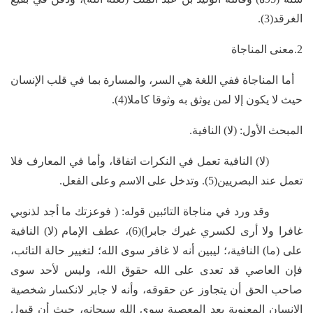
الغرقد(3).
2.معنى المناجاة
أما المناجاة ففي اللغة هي السر، والمسارة بما في قلب الإنسان
حيث لا يكون إلا لمن يوثق به وثوقا كاملا(4).
المبحث الأول: (لا) النافية.
(لا) النافية تعمل في النكرات اتفاقا، وأما في المعارف فلا
تعمل عند البصريين(5). وتدخل على الاسم وعلى الفعل.
وقد ورد في مناجاة التائبين قوله: ( فوعزتك ما أجد لذنوبي
غافرا ولا أرى لكسري غيرك جابرا)(6)، عطف الإمام (لا) النافية
على (ما) النافية،؛ ليبين أنه لا غافر سوى الله؛ لتغيير حالة التائب،
فإن العاصي قد تعدى على الله حقوق الله، وليس لأحد سوى
صاحب الحق أن يتجاوز عن حقوقه، وأنه لا جابر لانكسار شخصية
الإنسان المعنوية بعد المعصية سوى الله سبحانه، حيث أن قبول