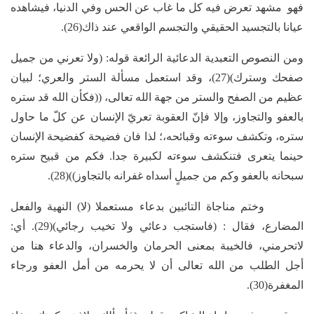
فهو مشهد تعرض فيه كل ما غاب عن الحس وفي الدنيا، فيشاهده
عيانا بالتجسيد الحقيقي والتجسم الواقعي عند ذاك(26).
ومن النصوص التعبدية الدعائية الرائعة قوله: (ولا تعرني من جميل
صفحك وسترك)(27)، وقد استعمل مسألة الستر والعري؛ لبيان
عظيم من الصفح والستر من جهة الله تعالى، ((فكأن الله قد ستره
بالعفو والتجاوز، وإلا فإنّ العقوبة تعريّ الإنسان عن كلّ ما حاول
ستره، وتكشف سوءته وقبائحه،؛ لذا فان فضيحة كفضيحة الإنسان
حينما يتعرى فتنكشف سوءته لكبيرة جدا. فكم من قبيح ستره
سبحانه بالعفو وكم من جميلٍ أسداه غفرانه بالتجاوز))(28).
وختم مناجاة التائبين بدعاء مستعملا (لا) النهية والفعل
المضارع، فقال : (فاستجب دعائي ولا تخيب رجائي)(29). أي:
لاتحرمني، فالخيبة بمعنى الحرمان والخسران، والدعاء هنا من
أجل الطلب من الله تعالى أن لا يحرمه من أمل العفو ورجاء
المغفرة(30).