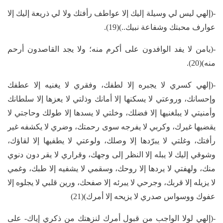
-(إلهي ليس لي وسيلة إليك إلا عواطف رأفتك ولا لي ذريعة إليك إلا
عوارف محبتك وشفاعة نبيك..)(19).
-(يامن لا يفد الوافدون على أكرم منه؛ ولا يجد القاصدون أرحم
منه)(20).
-(إلهي كسري لا يجبره إلا لطفك، وفقري لا يغنيه إلا عطفك
وإحسانك، وروعتي لا يسكنها إلا أمانك وذلتي لا يعزها إلا سلطانك
وأمنيتي لا يبلغنيها إلا فضلك، وخلتي لا يسدها إلا طولك وحاجتي لا
يقضيها غيرك، وكربي لا يفرجه سوى رحمتك، وضري لا يكشفه غير
رأفتك، وغلتي لا يبرّدها إلا وصلك، ولوعتي لا يطفيها إلا لقاؤك،
وشوقي إليك لا يبله إلا النظر إلى وجهك، وقراري لا يقر دون دنوي
منك، ولهفتي لا يردها إلا روحك، وسقمي لا يشفيه إلا طبك، وغمي
لا يزيله إلا قربك، وجرحي لا يبرئه إلا صفحك، ورين قلبي لا يجلوه إلا
عفوك ووسواس صدري لا يزيحه إلا أمرك)(21)
-(إلهي لولا الواجب من قبول أمرك لنزهتك من ذكري إياك- على