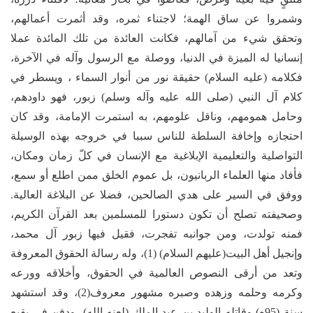
وشمروا عن ساق الهمة؛ لاجتناء ثمره، وقد أثمرت أعمالهم،
وتحقق شيء من آمالهم، فكانت العائدة من تلك المائدة عملا
إنسانيا له الميزة في الدنيا، ووصلة مع الرسول وآله في الآخرة،
فكلامه (عليه السلام) حقيقة نور من أنوار السماء ، ويسطر في
كلام آل النبي (صلى الله عليه وآله وسلم) زبور، فهو داودهم،
وحامل همومهم، وناقل علومهم، به استمرت الإمامة، وقد كان
احتجازه وإخافة السلطة للناس سببا في خروجه بهذه الوسيلة
التواصلية والتعليمية الإبلاغية مع الإنسان في كلّ زمان ومكان،
فأفاد منها العلماء الربانيون، بل عموم الخلق ممن اطلع أو سمع،
ووفق في السير على هدي الصالحين، فضلا عن البلاغة العالية.
وصحيفته تصلح أن تكون دستورا للمسلمين بعد القرآن الكريم،
فمنه تولدت، ومن جوانبه تفجرت، فقيل فيها زبور آل محمد،
وإنجيل أهل البيت(عليهم السلام) (1)، وله رسالة الحقوق المعروفة
وتعد من أرقى النصوص العالمية في الحقوق، وأخلاقه وورعه
وكرمه وحلمه وزهده وصبره مشهور معروف(2)، وقد استشهد
سنة (95ه) وقاتله الوليد بن عبد الملك (لعنه الله)، ودفن في بقيع