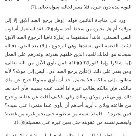
التوبة بيده دون غيره، فلا مغير لحالته سواه تعالى.(7)
ورد في مناجاة التائبين قوله :(وهل يرجع العبد الآبق إلا إلى
مولاه؟ أم هل يجيره من سخط أحد سواه)(8)، فقد استعمل أسلوب
النفي الضمني، فابتدأ مستفهما بـ (هل)؛ نافيا الرجوع العبد الآبق؛
ليثبت القضية التي يعتقدها وهي الرجوع بـ(إلا) بعد النفي، (فالله
سبحانه هو المالك للعباد الذين خلقهم بقدرته، وقدرهم على العمل
(إما شاكرا وإما كفورا)(9)))(10)، فمن يأوي الآبق من الله تعالى،
ومن يقدر على ذلك، ((فأين يرجع العبد اذن، أليس إلى مولاه؟ لأنه
مطلوب إلى مالكه، فلا يحتمل أحد أن يأوي مملوكا خرج عن ملك
مالكه، فإن مالكه يطالب غيره اذا أفلت عبده بسببه. فأي أحد بعد
ذلك يؤويني غير مولاي ومالك رقي، فكيف أفلت عن عقابه، وأخرج
من طاعته ويلاي... أيريد أحدهم أن يأوي عبدا متمردا على سيده؟
فمن يجيره؟ .. فلينقذ نفسه من سطوته حتى يجير غيره من غضبه؛
وليعصم نفسه من عقوبته حتى يعين غيره على معصيته))(11).
وفي مناجاة الشاكين يقول: (الهي لا حول لي ولا قوة إلا بقدرتك