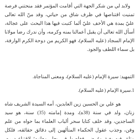
ولابد لي من شكر الجهة التي أقامت المؤتمر فقد منحتني فرصة
تمنيت اقتناصها في ظرف شاق من حياتي، وقد منّ الله تعالى
عليّ بمدة هي الأخف عليّ ألما كتبت فيها هذا البحث على عجالة،
أسأل الله تعالى أن يقبل أعمالنا بمنه وكرمه، وأن ندرك رضا مولانا
الإمام السجاد (عليه السلام)، فهو الكريم من دوحة الكرم الوارفة،
بل سماء اللطف والجود.
التمهيد: سيرة الإمام (عليه السلام)، ومعنى المناجاة.
1.سيرة الإمام (عليه السلام).
هو علي بن الحسين زين العابدين، أمه السيدة الشريف شاه
زنان، ولد في سنة (38ه)، ومدة إمامته (35) سنة، هو سيد
الساجدين، وقد خلف كتابا سحر ألباب العلماء بما حواه من علم
وفن، وجذب عقول الحكماء المتألهين إلى دقائق حقائقه، فلكل
متلقٍ فيه بغية وغرض، فغاصوا في بحار معانيه؛ لاقتناء درره،