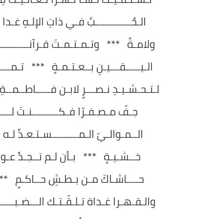
الـحُــــــــــــبِّ فـي ذاتِ الإلـهِ غـدا ج
ولامـةً *** وتـمـتـمـتَ قـرآنـــــــــــــ
الـيـــــقـــيـنِ بــعـتـمـةٍ *** تـمــــ
لـتـحـشـيـدِ نـصـــرٍ لابـن فـــــاطــمــةِ
جـفّ مـصـفـرّا فـكـــــــــنـتَ لــــ
الــمـوالـيّ الـمـــــــــسـتـعـدِّ لـه 
خــشـيـةٍ *** بـأن لـم تــجـدْ عـونـاً
حــــاشـاكَ مـن بـطـشِ حــاكـمٍ *** 
والـقـهـرا غـداة تـلـقّـتـك الـــضـبـــــــ