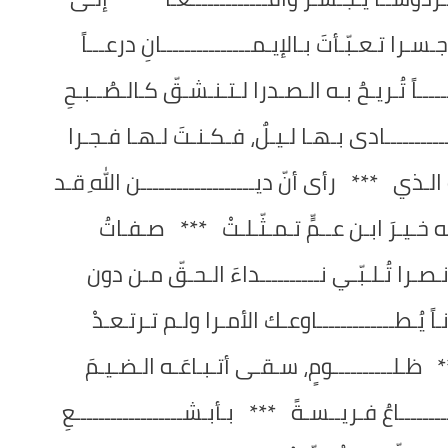
ـسـرا تـعـبّـأتَ بـالإيـمـــــــــــــــانِ درعـــاً
ــاً تُـريـحُ بـه الـصـدرا لـتـنـشـقّ كـالـصُــبـحِ
ــــــــــادى بـهـا لـيـلٌ، فـكـنـتَ لـهـا فـجـرا
 الـذي *** رأى أنّ ديـــــــــــــــــــن اللهِ قـد
ه خـيـرَ ابـن عــمٍّ تـمـثّـلـتْ *** صـفـاتُ
نـصـرا تُـلـبّـي نــــــــــداءَ الـحـقّ مـن دون
 يُـطـــــــــــــاوعـك الأمـرا ولـم تـرتـعـدْ
ظـلــــــــــومٍ، سـقـى أتـبـاعَـه الـضـيـمَ
ــــــاعُ فـريــسـةً *** بـأبـشــــــــــــــــــعِ