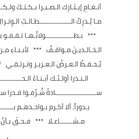
أنـغـامِ إيـثـارِك الـصـبـرا بـكـتـكَ ولـكــ
مـا يُـدرِكُ الـــــــــــــــــطـالـبُ الـوِت
*** بـطـــــــــــــــولاتُـهـا تـقـفـو بـ
الـخـالـديـنَ مـواقـفٌ *** لأبـنـاءِ مـن ك
يُـحـفـظُ الـعـرضُ الـعـزيـز وتـرتـقـي ***
الـنـذرا أولـئـك أبـنـاءُ الـحـــــــ
ســــــــــــــــــــــادةً شُـرِّفـوا قـدرا
بـدوراً، ألا أكـرم بـواحـدهـم بـــــــــ
مـشـــــــاعـلا *** فـحـقّ بـأنْ نـ