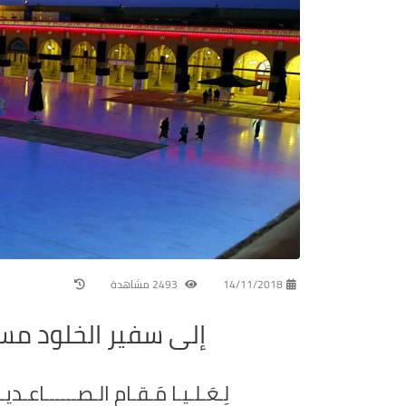
14/11/2018
2493 مشاهدة
إلى سفير الخلود مسل
لِـعَـلـيـا مَـقـامِ الـصــــــاعـدي