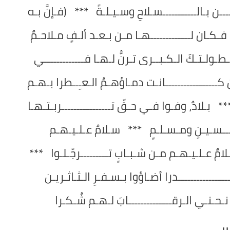
ـــن بـالـــــــــــسـلاحِ وسـيـلـةً *** (فـإنَّ بـه
ـرا) فـكـان لـــــــــــــهـا مـن بـعـد ألـفٍ مـلاحـمٌ
طـولـتـكَ الـكـبــرى تـرنُّ لـهـا فـــــــــــــي
ـــــــــــــــــانـت دمـاؤهـمُ الـعـِــطرا بـهـم
 بـلادٌ، وفـوا فـي حـقّ تــــــــــــــــربـتـهـا
ـــــــسـيـنِ ومـسـلـمٍ *** سـلامٌ عـلـيـهـم
 سـلامٌ عـلـيـهـم مـن شـبـابٍ تـــــــــرجّـلـوا ***
ـــــــــــــــدرا أضـاؤوا بـسـفـرِ الـثـاثـريـن
حـنـي الـرقــــــــــــــابَ لـهـم شُـكـرا