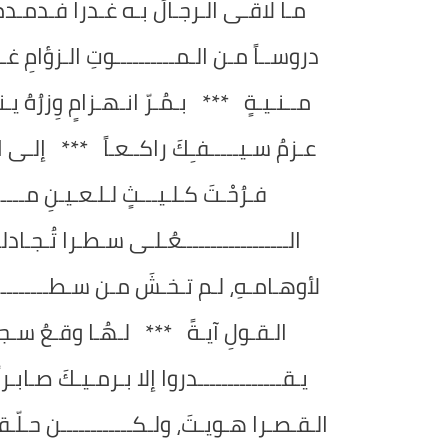
مـا لاقـى الـرجـالُ بـه غـدرا فـدمـدمـتَ 
دروســاً مـن الـمــــــــــوتِ الـزؤامِ غـلـت
مــنـيـةٍ *** بـمُـرّ انـهـزامٍ وِزرُهُ يـ
عـزمُ سـيـــــفـِكَ راكــعـاً *** إلـى الله 
فـرُحْـتَ كـلـيـــثٍ لـلـعـيـنِ مــــ
الــــــــــــــــــعُـلـى سـطـرا تُـجـادلـه
لأوهـامـهِ، لـم تـخـشَ مـن سـطـــــــــــــ
الـقـولِ آيـةً *** لـهُـا وقـعُ سـجـيـ
يـقــــــــــــــدروا إلا بـرمـيـكَ صـاب
الـقـصـرا هـويـتَ، ولـكــــــــــــن حـلّ