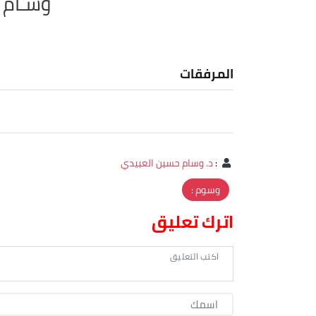
وسـام ا
المرفقات
:
د. وسام حسين العبيدي
وسوم :
اترك تعليق