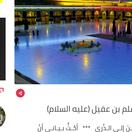
آ
م بن عقيل (عليه السلام)
ــنَ إلـى الـذُرى *** أَحُـثُّ بـيـانـي أَنْ