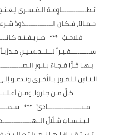
يُـطــــــــــــــاوِعَـهُ الـمَـسـرى لِـعَـبْـ
جـمـالاً، فـكـان الـــــــــــــــذودُ شـرعـت
فـلاحـبٌ *** طـريـقـتـه كـانــــــ
ســـــــــــفـيـراً لـــلــحـسـيـنِ مـدرَّبـ
بـهـا حُـرًّا فـجـاءَ بـنـورِ الـصـــــــــــ
الـنـاسِ لـلـفـوزِ بـالأُخـرى وتـدعـو إلـ
كـلِّ مـن جـاروا، ومـن أعـلـنـوا 
مـبـــــــــــــــــــادئٌ *** سـمـــــ
لـيـنـسـابَ شـلّالُ الــهـــــــــــــــ
تـسـتـقـيـكَ لـهـا نـهـرا تـعـالـيـتَ فِـر