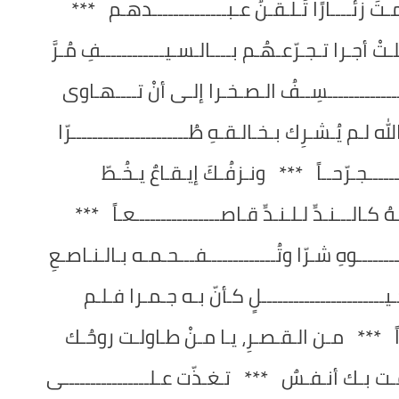
زئّــــارًا تُـلـقّـنُ عـبــــــــــــــدهـم ***
ْ أجـرا تـجـرّعـهُـم بــــالـسـيــــــــــــفِ مُـرَّ
نـــــــــــــسِــفُ الـصـخـرا إلـى أنْ تــــهـاوى
لـم يُـشـرِك بـخـالـقـهِ طُــــــــــــــــــــــرّا
ــــــجـرّحــاً *** ونـزفُـكَ إيـقـاعٌ يـخُـطّ
ُ كـالـــنـدِّ لـلـنـدِّ قـاصــــــــــــــــعـاً ***
ـــوهِ شـرّا وتُـــــــــــــفـــحـمـه بـالـنـاصـعِ
ــــــــــــــــــــــلٍ كـأنّ بـه جـمـرا فـلـم
ـراً *** مـن الـقـصـرِ، يـا مـنْ طـاولـت روحُـك
ـقـت بـك أنـفـسٌ *** تـغـذّت عـلــــــــــــــــى