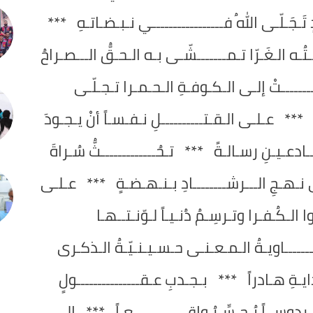
دٍ تَـجَـلّـى اللهُ فـــــــــــــــــي نـبـضـاتـهِ ***
ُـه الـغَـرّا تـمـــــــشّـى بـه الـحـقُّ الـــصـراحُ
ـــــتْ إلـى الـكـوفـةِ الـحـمـرا تـجـلّـى
اً *** عـلـى الـقـتــــــــــلِ نـفـسـاً أنْ يـجـودَ
ـــادعـيـنِ رسـالـةً *** تـحُـــــــــــــثُّ سُـراةَ
ى نـهـجِ الـــرشــــــــادِ بـنـهـضـةٍ *** عـلـى
الـكُـفـرا وتـرسِـمُ دُنـيـاً لـوّنـتــهـا
ــــــاويـةُ الـمـعـنـى حـسـيـنـيّـةُ الـذكـرى
ـدايـةِ هـادراً *** بـجـدبِ عـقـــــــــــــــولٍ
دوســاً يُـجـسِّـرُ واقـــــــــــــعـاً *** إلـى