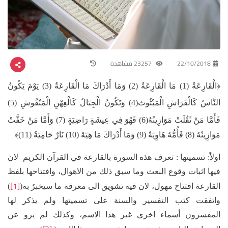
22/10/2018
23257 مشاهدة
﴿الْقَارِعَةُ (1) مَا الْقَارِعَةُ (2) وَمَا أَدْرَاكَ مَا الْقَارِعَةُ (3) يَوْمَ يَكُونُ
النَّاسُ كَالْفَرَاشِ الْمَبْثُوث(4)
وَتَكُونُ الْجِبَالُ كَالْعِهْنِ الْمَنْفُوشِ (5)
فَأَمَّا مَنْ ثَقُلَتْ مَوَازِينُهُ(6)
فَهُوَ فِي عِيشَةٍ رَاضِيَةٍ (7) وَأَمَّا مَنْ خَفَّتْ
مَوَازِينُهُ (8) فَأُمُّهُ هَاوِيَةٌ (9) وَمَا أَدْرَاكَ مَا هِيَهْ (10) نَارٌ حَامِيَةٌ (11)﴾
اولاً: تسميتها : تعرف هذه السورة بالقارعة في القرآن الكريم لان
فيها اثبات وقوع البعث وما سبق ذلك من الاهوال، وافتتاحها بلفظ
[1]
القارعة افتتاح مهول، لان فيه تشويق الى معرفة ما سيخبرُ به(
)
واتفقت كتب التفسير والسنة على تسميتها ولم يذكر لها
المفسرون أسماء اخرى غير هذا الاسم، وكذلك لم يرو عن