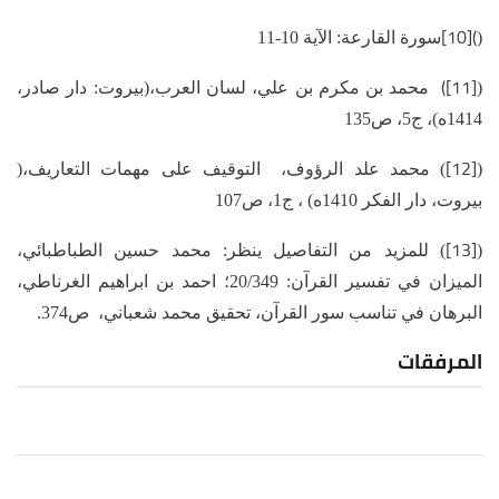
[10]
(
(
سورة القارعة: الآية 10-11
([11]
(
محمد بن مكرم بن علي، لسان العرب،(بيروت: دار صادر،
1414ه)، ج5، ص135
[12]
(
) محمد علد الرؤوف، التوقيف على مهمات التعاريف،(
بيروت، دار الفكر 1410ه) ، ج1، ص107
[13]
(
) للمزيد من التفاصيل ينظر: محمد حسين الطباطبائي،
الميزان في تفسير القرآن: 20/349؛ احمد بن ابراهيم الغرناطي،
البرهان في تناسب سور القرآن، تحقيق محمد شعباني، ص374.
المرفقات