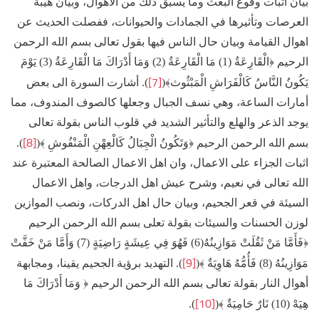
بيان اثبات وقوع البعث وما يسبق ذلك من الاهوال، وبيان هيبة
العرصات وتأثيرها في الجمادات والحيوانات، ففصلت الحديث عن
اهوال القيامة وبيان حال الناس فيها بقول تعالى بسم الله الرحمن
الرحيم ﴿الْقَارِعَةُ (1) مَا الْقَارِعَةُ (2) وَمَا أَدْرَاكَ مَا الْقَارِعَةُ (3) يَوْمَ
[7]
يَكُونُ النَّاسُ كَالْفَرَاشِ الْمَبْثُوث﴾(
). أشارت السورة الى بعض
أمارات الساعة، وهي نسف الجبال وجعلها كالصوف المندوف، مما
يوجد الذعر والهلع والتأثير الشديد في قلوب الناس بقولة تعالى
[8]
بسم الله الرحمن الرحيم ﴿وَتَكُونُ الْجِبَالُ كَالْعِهْنِ الْمَنْفُوشِ ﴾(
).
اثبات الجزاء على الاعمال، وان اهل الاعمال الصالحة المعتبرة عند
الله تعالى في نعيم، وشرح عيش اهل الدرجات، واهل الاعمال
السيئة في قعر الجحيم، وبيان حال اهل الدركات، ونصب الموازين
لوزن الحسنات والسيئات بقولة تعلى بسم الله الرحمن الرحيم
﴿فَأَمَّا مَنْ ثَقُلَتْ مَوَازِينُهُ(6) فَهُوَ فِي عِيشَةٍ رَاضِيَةٍ (7) وَأَمَّا مَنْ خَفَّتْ
[9]
مَوَازِينُهُ (8) فَأُمُّهُ هَاوِيَةٌ ﴾(
). التهديد برؤية الجحيم يقينا، ومجابهة
أهوال النار بقولة تعالى بسم الله الرحمن الرحيم ﴿ وَمَا أَدْرَاكَ مَا
[10]
هِيَهْ (10) نَارٌ حَامِيَةٌ ﴾(
).