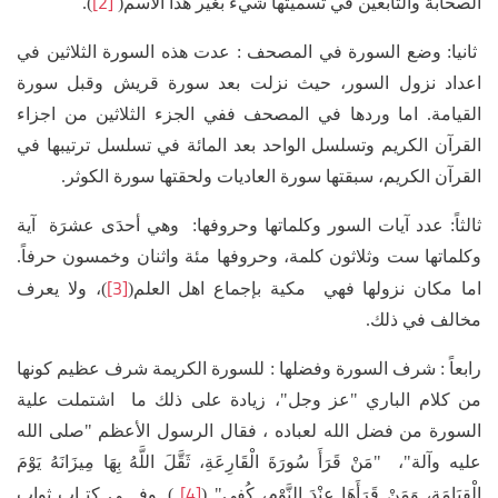
[2]
الصحابة والتابعين في تسميتها شيء بغير هذا الاسم(
).
ثانيا: وضع السورة في المصحف : عدت هذه السورة الثلاثين في
اعداد نزول السور، حيث نزلت بعد سورة قريش وقبل سورة
القيامة. اما وردها في المصحف ففي الجزء الثلاثين من اجزاء
القرآن الكريم وتسلسل الواحد بعد المائة في تسلسل ترتيبها في
القرآن الكريم، سبقتها سورة العاديات ولحقتها سورة الكوثر.
ثالثاً: عدد آيات السور وكلماتها وحروفها: وهي أحدَى عشرَة آية
وكلماتها ست وثلاثون كلمة، وحروفها مئة واثنان وخمسون حرفاً.
[3]
اما مكان نزولها فهي مكية بإجماع اهل العلم(
)، ولا يعرف
مخالف في ذلك.
رابعاً : شرف السورة وفضلها : للسورة الكريمة شرف عظيم كونها
من كلام الباري "عز وجل"، زيادة على ذلك ما اشتملت علية
السورة من فضل الله لعباده ، فقال الرسول الأعظم "صلى الله
عليه وآلة"، "مَنْ قَرَأَ سُورَةَ الْقَارِعَةِ، ثَقَّلَ‏ اللَّهُ‏ بِهَا مِيزَانَهُ يَوْمَ
[4]
الْقِيَامَة، وَمَنْ قَرَأَهَا عِنْدَ النَّوْمِ، كُفِي"‏ (
). وفـــي كتـاب ثواب