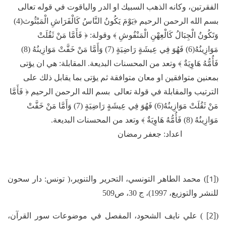
الفقرتين، وكانه الذهب السبيك او الدر والياقوت في قوله تعالى
بسم الله الرحمن الرحيم ﴿يَوْمَ يَكُونُ النَّاسُ كَالْفَرَاشِ الْمَبْثُوث(4)
وَتَكُونُ الْجِبَالُ كَالْعِهْنِ الْمَنْفُوشِ ﴾ وقولة: ﴿ فَأَمَّا مَنْ ثَقُلَتْ
مَوَازِينُهُ(6) فَهُوَ فِي عِيشَةٍ رَاضِيَةٍ (7) وَأَمَّا مَنْ خَفَّتْ مَوَازِينُهُ (8)
فَأُمُّهُ هَاوِيَةٌ ﴾ وتعد من المحسنات البديعة. المقابلة: هي ان يؤتى
بمعنين متوافقين او معان متوافقة ثم يؤتى بما يقابل ذلك على
الترتيب والمقابلة في قولة تعالى بسم الله الرحمن الرحيم ﴿ فَأَمَّا
مَنْ ثَقُلَتْ مَوَازِينُهُ(6) فَهُوَ فِي عِيشَةٍ رَاضِيَةٍ (7) وَأَمَّا مَنْ خَفَّتْ
مَوَازِينُهُ (8) فَأُمُّهُ هَاوِيَةٌ ﴾ وتعد من المحسنات البديعة.
اعداد: جعفر رمضان
[1]
(
) محمد الطاهر التونسي، التحرير والتنوير،( تونس: دار سحون
للنشر والتوزيع، 1997)، ج 30، ص509
[2]
(
) علي نايف الشحود، المفصل في موضوعات سور القرآن،