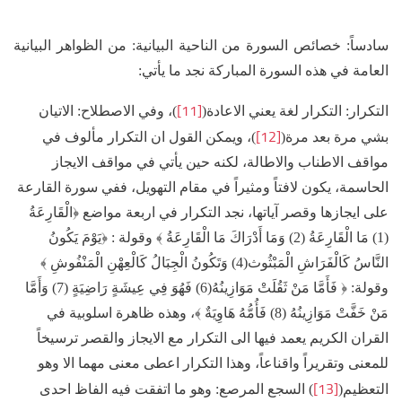
سادساً: خصائص السورة من الناحية البيانية: من الظواهر البيانية
العامة في هذه السورة المباركة نجد ما يأتي:
[11]
التكرار: التكرار لغة يعني الاعادة(
)، وفي الاصطلاح: الاتيان
[12]
بشي مرة بعد مرة(
)، ويمكن القول ان التكرار مألوف في
مواقف الاطناب والاطالة، لكنه حين يأتي في مواقف الايجاز
الحاسمة، يكون لافتاً ومثيراً في مقام التهويل، ففي سورة القارعة
على ايجازها وقصر آياتها، نجد التكرار في اربعة مواضع ﴿الْقَارِعَةُ
(1) مَا الْقَارِعَةُ (2) وَمَا أَدْرَاكَ مَا الْقَارِعَةُ ﴾ وقولة : ﴿يَوْمَ يَكُونُ
النَّاسُ كَالْفَرَاشِ الْمَبْثُوث(4) وَتَكُونُ الْجِبَالُ كَالْعِهْنِ الْمَنْفُوشِ ﴾
وقولة: ﴿ فَأَمَّا مَنْ ثَقُلَتْ مَوَازِينُهُ(6) فَهُوَ فِي عِيشَةٍ رَاضِيَةٍ (7) وَأَمَّا
مَنْ خَفَّتْ مَوَازِينُهُ (8) فَأُمُّهُ هَاوِيَةٌ ﴾، وهذه ظاهرة اسلوبية في
القران الكريم يعمد فيها الى التكرار مع الايجاز والقصر ترسيخاً
للمعنى وتقريراً واقناعاً، وهذا التكرار اعطى معنى مهما الا وهو
[13]
التعظيم(
) السجع المرصع: وهو ما اتفقت فيه الفاظ احدى