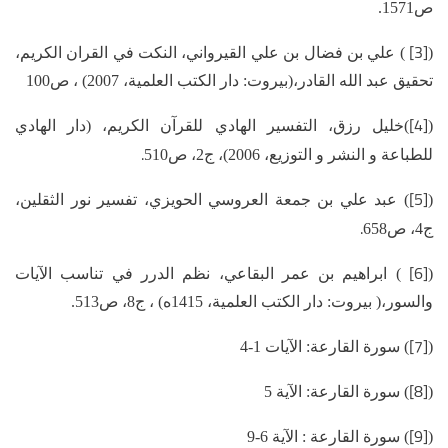
ص1571.
[3]
(
) علي بن فضال بن علي القيرواني، النكت في القران الكريم،
تحقيق عبد الله القادر،(بيروت: دار الكتب العلمية، 2007) ، ص100
[4]
(
)خليل رزق، التفسير الهادي للقرآن الكريم، (دار الهادي
.
للطباعة و النشر و التوزيع، 2006)، ج2، ص510
[5]
(
) عبد علي بن جمعة العروسي الحويزي، تفسير نور الثقلين،
.
ج4، ص658
[6]
(
) ابراهيم بن عمر البقاعي، نظم الدرر في تناسب الآيات
والسور،( بيروت: دار الكتب العلمية، 1415ه) ، ج8، ص513.
[7]
(
) سورة القارعة: الآيات 1-4
[8]
(
) سورة القارعة: الآية 5
[9]
(
) سورة القارعة : الآية 6-9