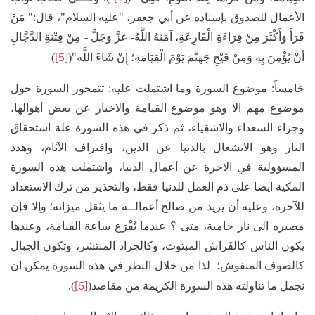
الأعمال للصدوق بإسناده عن أبي جعفر، "عليه السلام"، قال:" مَنْ
قَرَأَ وَأَكْثَرَ مِنْ قِرَاءَةِ الْقَارِعَةِ، آمَنَهُ اللَّهُ- عزَّ وَجَلَّ - مِنْ فِتْنَةِ الدَّجَّالِ
[5]
أَنْ يُؤْمِنَ بِهِ وَمِنْ قَيْحِ جَهَنَّمَ يَوْمَ الْقِيَامَةِ؛ إِنْ شَاءَ اللَّه"(
)
خامساً: موضوع السورة وما اشتملت عليه: تتمحور السورة حول
موضوع مهم الا وهو موضوع القيامة والاخبار عن بعض أهوالها،
وجزاء السعداء والاشقياء، ثم ذكر في هذه السورة علة استحقاق
النار وهو الانشغال بالدنيا عن الدين، واقتراف الآثام، وهدد
المسؤولية في الاخرة عن أعمال الدنيا، واشتملت هذه السورة
المكية ايضا على ذم العمل للدنيا فقط، والتحذير من ترك الاستعداد
للآخرة، وعليه أن يزيد من صالح أعمالــه ما يثقل ميزانه؛ وإلا فإن
مصيره الى نار حامية، متى ؟ عندما تُقْرَع ساعة القيامة، وعندها
يكون الناس كالفَرَاش المبثوث، وكالجراد المنتشر، وتكون الجبال
كالصوف المنفوش؛ لذا من خلال النظر في هذه السورة يمكن ان
[6]
نجمل ما تناولته هذه السورة الكريمة من مقاصد(
).