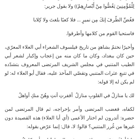
لِلْمُؤْمِنِينَ يَغُضُّوا مِنْ أَبْصارِهِمْ)) ولا بقول جرير:
فغُضِّ الطّرفَ إنكَ مِن نميرٍ ... فلا كعبًا بلغتَ ولا كِلابا
فاستحيا القوم من كلامها وأطرقوا.
وأخيرًا نختمُ بشاهدٍ من تاريخ فيلسوف الشعراء أبي العلاء المعرّي،
حين كان ببغداد، وكان ما كان منه من إعجاب وإكبار لشعر أبي
الطيب المتنبي في مجلس الشريف المرتضى المعروف بتشدّده
في تتبعِ عثرات المتنبي وتقصّي المآخذ عليه، فقال أبو العلاء له: لو
لم يكن له إلا قوله:
لك يا منازلُ في القلوبِ منازلُ أقفرتِ أنتِ وهُنّ منكِ أواهلُ
لكفاه، فغضب المرتضى وأمر بإخراجه، ثم قال المرتضى لمن
حضره: أتدرون لم اختار الأعمى (أي أبا العلاء) هذه القصيدة دون
غيرها من غُرر المتنبي؟ قالوا: لا، قال: إنما عرّض بقوله: