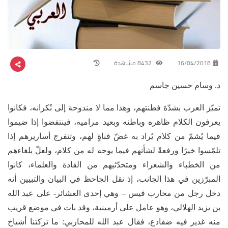
16/04/2018
8432 مشاهدة
د. وسام حسين جاسم
تميّز العرب بشدّة فطنتهم، وهذا مما لا مندوحة إلى نُكرانه، فكانوا
يعرفون الكلام ظاهره وباطنه وبعيد مراميه، فينتفضوا إذا ضيموا
فيما يُشمّ من كلام يُراد به غضّ قناةٍ لهم، وتنفرج أساريرهم إذا
تلمّسوا خيرًا ورفعةً لشأنهم فيما يوجه له من كلام، ولعلّ بلغاءهم
من الخطباء والشعراء ومتحدّثيهم من القادة والعلماء، كانوا
المبرّزين في هذا الجانب، إذ نقل الجاحظ في البيان والتبيين أنه
دخل رجل من محارب قيس – وهي إحدى العشائر- على عبد الله
بن يزيد الهلالي، وهو عامل على أرمينية، وقد بات في موضع قريب
منه غدير فيه ضفادع، فقال عبد الله للمحاربي: ما تركتنا أشياخ