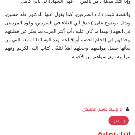
وإذا أتتكَ مذمّتي من ناقصٍ فهي الشهادةُ لي بأنيَ كاملُ
والقصة تثبت ذكاء الطرفين، كما يقول عنها الدكتور طه حسين،
وتدلل بوضوح على ((حذق أبي العلاء في التعريض، وقوة المرتضى
في الفهم)) وهذا ما كان عليه دأب أكثر العرب بما يعبّر عن فطنتهم
وحذقهم في إفحام الخصم أو إقناعه بهذه الوسائط البليغة التي من
شأنها صقل مواهبهم وجعلهم أهلاً لتلقّي كتاب الله الكريم وفهم
مراميه دون سواهم من الأقوام.
:
د. وسام حسين العبيدي
وسوم :
اترك تعليق