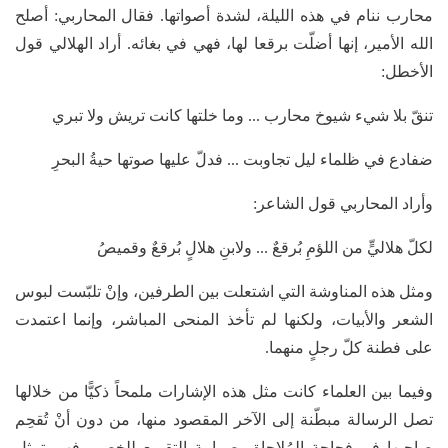
محارب ننام في هذه الليلة، لشدة أصواتها. فقال المحاربي: أصلح
الله الأمير، إنها أضلّت برقعا لها، فهي في بغائه. أراد الهلالي قول
الأخطل:
تنقّ بلا شيء شيوخ محارب ... وما خلتها كانت تريش ولا تبري
ضفادع في ظلماء ليل تجاوبت ... فدلّ عليها صوتها حيةُ البحرِ
وأراد المحاربي قول الشاعر:
لكلّ هلاليٍّ من اللؤمِ بُرقعٌ ... ولابنِ هلالٍ بُرقعٌ وقميصُ
ومثل هذه المناوشة التي اشتعلت بين الطرفين، وإنْ تلبّست لبوس
الشعر والأبيات، ولكنها لم تأخذ المنحى المباشر، وإنما اعتمدت
على فطنة كلّ رجلٍ منهما.
وفيما بين العلماء كانت مثل هذه الإشارات ملمحاً ذكيًّا من خلالها
تصل الرسالة مبطّنة إلى الآخر المقصود منها، من دون أنْ تُقحِم
صاحبها في فجاجة المُلاحاة وصرامة التقريع للخصم، فهي تمثل