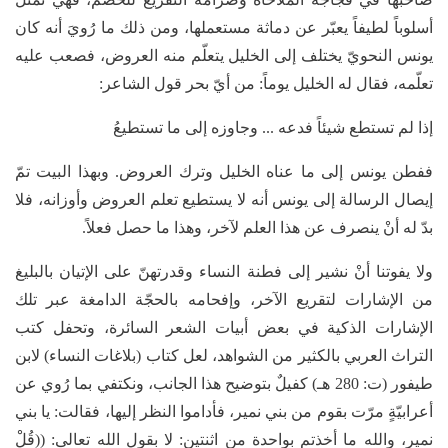
أسلوباً لطيفاً يعبّر عن دماثة مستعملها، ومن ذلك ما رُويَ أنه كان
يونس النحويّ يختلف إلى الخليل يتعلّم منه العروض، فصعب عليه
تعلّمه، فقال له الخليل يوماً: من أيّ بحر قول الشاعر:
إذا لم تستطع شيئاً فدعه ... وجاوزه إلى ما تستطيعُ
ففطن يونس إلى ما عناه الخليل وترك العروض. وبهذا البيت تمّ
إيصال الرسالة إلى يونس أنه لا يستطيع تعلم العروض وأوزانه، فلا
بدّ له أنْ ينصرف عن هذا العلم لآخر، وهذا ما حصل فعلاً.
ولا يفوتنا أنْ نشير إلى فطنة النساء وقدرتهنّ على الإتيان بالبليغ
من الإشارات لتقريع الآخر، وإفحامه بالحجّة الدامغة عبر تلك
الإشارات الذكية في بعض أبيات الشعر السائرة، وتحفل كتب
التراث العربي بالكثير من الشواهد، لعل كتاب (بلاغات النساء) لابن
طيفور (ت: 280 هـ) كفيلٌ بتوضيح هذا الجانب، ونكتفي بما رُوي عن
أعرابيّةٍ مرّت بقوم من بني نمير، فأداموا النظر إليها، فقالت: يا بني
نمير، والله ما أخذتم بواحدة من اثنتين: لا بقول الله تعالى: ((قُلْ