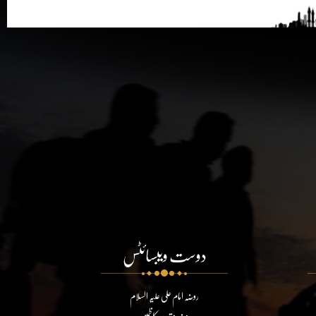
دوست ویبسائٹس
روضہ امام علی علیہ السلام
روضہ مقدسہ کاظمین