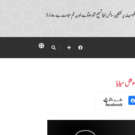
ومیت پر غمگین سانس لینا تسبیح شمار ہوتا ہے اور یہ غم عبادت ہے، ہمارا راز
وشل میڈیا
ہمارے ساتھ چلیے
facebook