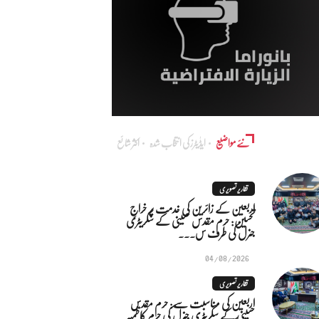
نئے مواضیع
ایڈٰیٹرز کی انتخاب شدہ
اکثر شائع
تقاریر تصویری
اربعین کے زائرین کی خدمت پر خراجِ
تحسین: حرم مقدس حسینی کے سکریٹری
جنرل کی طرف س...
04/08/2026
تقاریر تصویری
اربعین کی مناسبت سے: حرم مقدس
حسینی کے سکریٹری جنرل کی حرم کاظمیہ