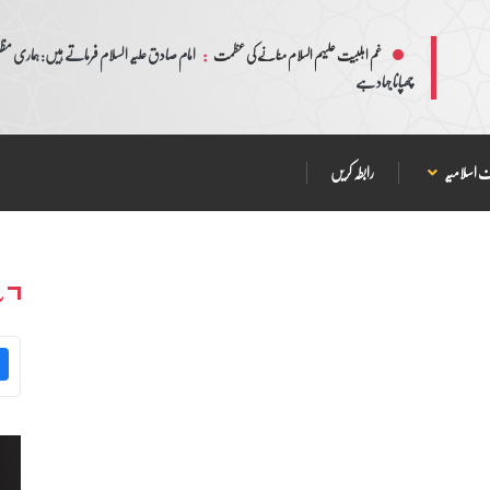
:
امام صادق علیہ السلام فرماتے ہیں: ہماری مظلم
غم اہلبیت علیہم السلام منانے کی عظمت
چھپانا جہاد ہے
 اسلامیہ
رابطہ کریں
س