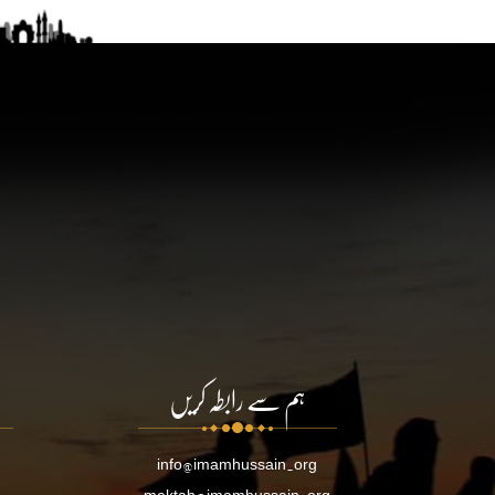
ہم سے رابطہ کریں
info@imamhussain.org
maktab@imamhussain.org