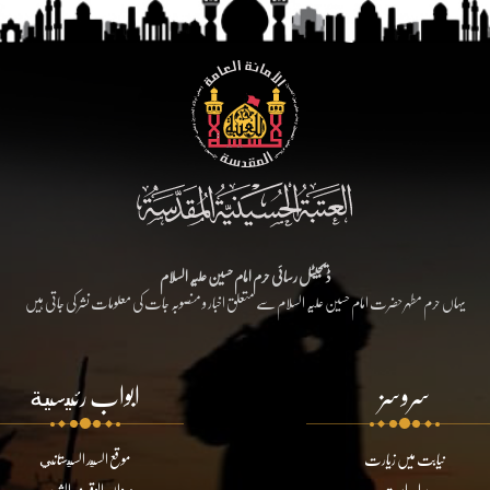
ڈیجیٹل رسائی حرم امام حسین علیہ السلام
یہاں حرم مطہر حضرت امام حسین علیہ السلام سے متعلق اخبار و منصوبہ جات کی معلومات نشر کی جاتی ہیں
سروسز
ابواب رئيسية
نیابت میں زیارت
موقع السيد السيستاني
براہ راست
ديوان الوقف الشيعي