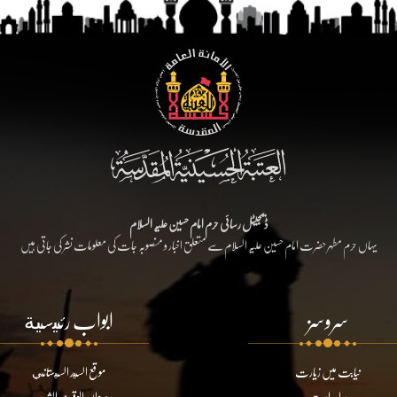
ڈیجیٹل رسائی حرم امام حسین علیہ السلام
یہاں حرم مطہر حضرت امام حسین علیہ السلام سے متعلق اخبار و منصوبہ جات کی معلومات نشر کی جاتی ہیں
سروسز
ابواب رئيسية
نیابت میں زیارت
موقع السيد السيستاني
براہ راست
ديوان الوقف الشيعي