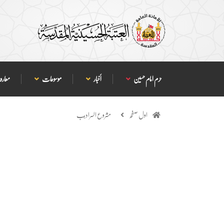
حرم امام حسین
أخبار
موسوعات
معارف
اول صفحہ
مشروع السراديب