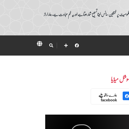
ومیت پر غمگین سانس لینا تسبیح شمار ہوتا ہے اور یہ غم عبادت ہے، ہمارا راز
وشل میڈیا
ہمارے ساتھ چلیے
facebook