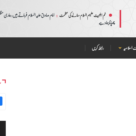
:
امام صادق علیہ السلام فرماتے ہیں: ہماری مظلم
غم اہلبیت علیہم السلام منانے کی عظمت
چھپانا جہاد ہے
 اسلامیہ
رابطہ کریں
س