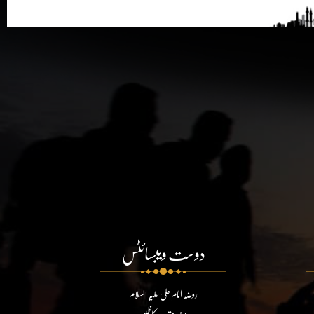
دوست ویبسائٹس
روضہ امام علی علیہ السلام
روضہ مقدسہ کاظمین