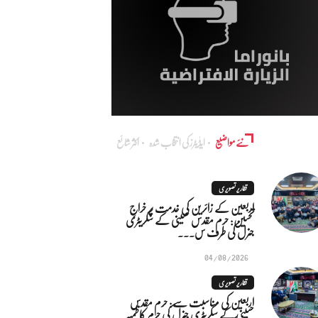
نئے مواضیع
ایڈٰیٹرز کی انتخاب شدہ
اکثر شائع
تقاریر تصویری
اربعین کے زائرین کی خدمت پر خراجِ
تحسین: حرم مقدس حسینی کے سکریٹری
جنرل کی طرف س...
04/08/2026
تقاریر تصویری
اربعین کی مناسبت سے: حرم مقدس
حسینی کے سکریٹری جنرل کی حرم کاظمیہ