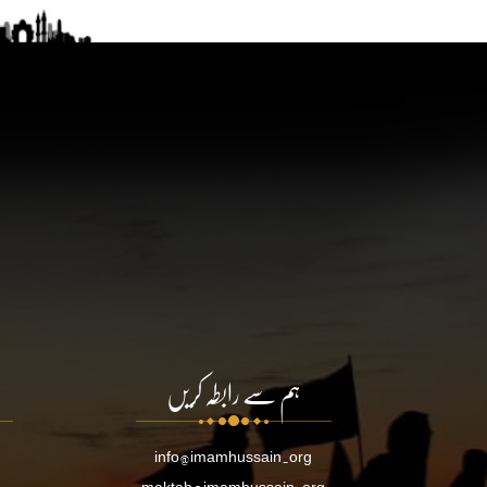
ہم سے رابطہ کریں
info@imamhussain.org
maktab@imamhussain.org