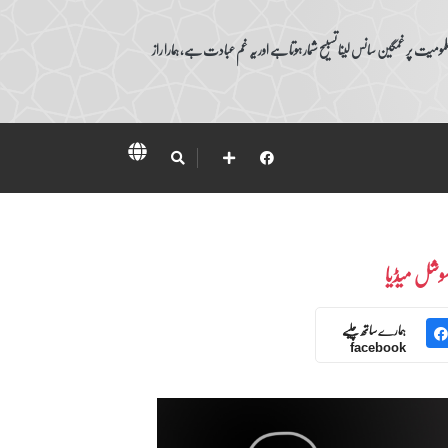
ومیت پر غمگین سانس لینا تسبیح شمار ہوتا ہے اور یہ غم عبادت ہے، ہمارا راز
وشل میڈیا
ہمارے ساتھ چلیے
facebook