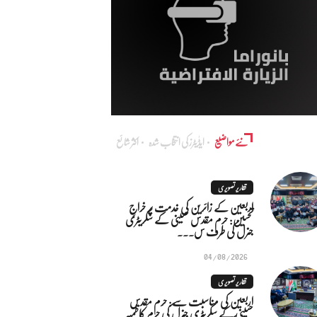
نئے مواضیع
ایڈٰیٹرز کی انتخاب شدہ
اکثر شائع
تقاریر تصویری
اربعین کے زائرین کی خدمت پر خراجِ
تحسین: حرم مقدس حسینی کے سکریٹری
جنرل کی طرف س...
04/08/2026
تقاریر تصویری
اربعین کی مناسبت سے: حرم مقدس
حسینی کے سکریٹری جنرل کی حرم کاظمیہ