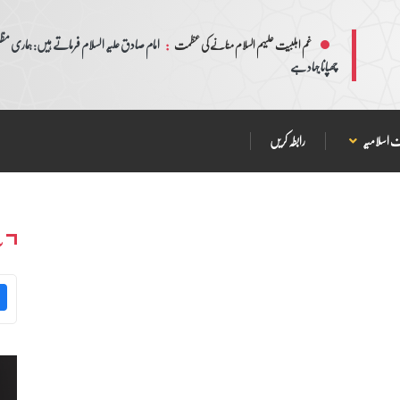
:
امام صادق علیہ السلام فرماتے ہیں: ہماری مظلم
غم اہلبیت علیہم السلام منانے کی عظمت
چھپانا جہاد ہے
 اسلامیہ
رابطہ کریں
س