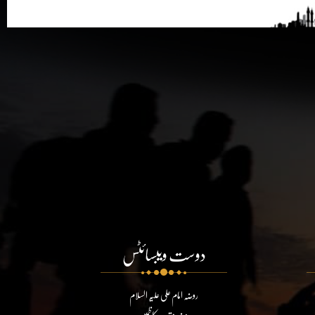
دوست ویبسائٹس
روضہ امام علی علیہ السلام
روضہ مقدسہ کاظمین