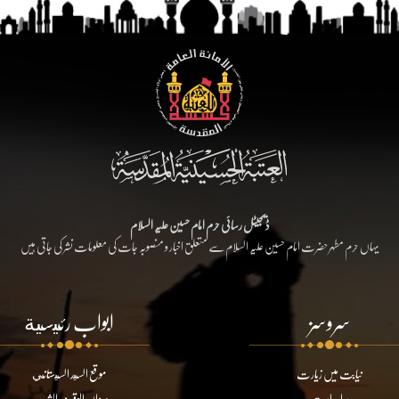
ڈیجیٹل رسائی حرم امام حسین علیہ السلام
یہاں حرم مطہر حضرت امام حسین علیہ السلام سے متعلق اخبار و منصوبہ جات کی معلومات نشر کی جاتی ہیں
سروسز
ابواب رئيسية
نیابت میں زیارت
موقع السيد السيستاني
براہ راست
ديوان الوقف الشيعي