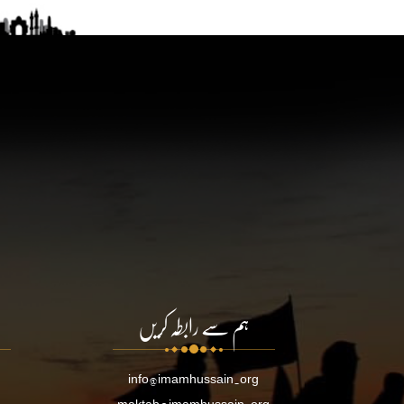
ہم سے رابطہ کریں
info@imamhussain.org
maktab@imamhussain.org