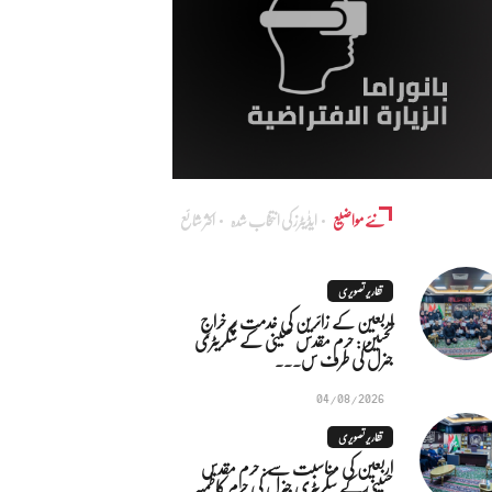
نئے مواضیع
ایڈٰیٹرز کی انتخاب شدہ
اکثر شائع
تقاریر تصویری
اربعین کے زائرین کی خدمت پر خراجِ
تحسین: حرم مقدس حسینی کے سکریٹری
جنرل کی طرف س...
04/08/2026
تقاریر تصویری
اربعین کی مناسبت سے: حرم مقدس
حسینی کے سکریٹری جنرل کی حرم کاظمیہ