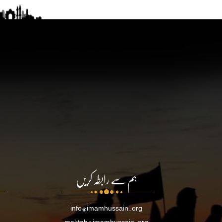
ہم سے رابطہ کریں
info@imamhussain.org
maktab@imamhussain.org