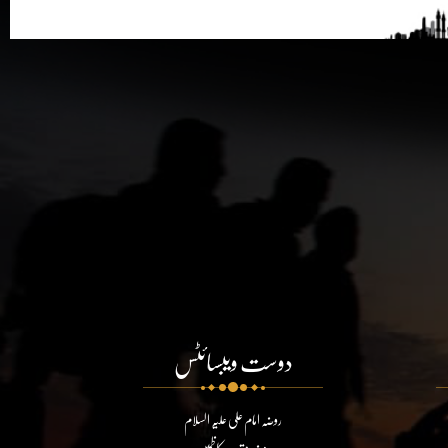
دوست ویبسائٹس
روضہ امام علی علیہ السلام
روضہ مقدسہ کاظمین