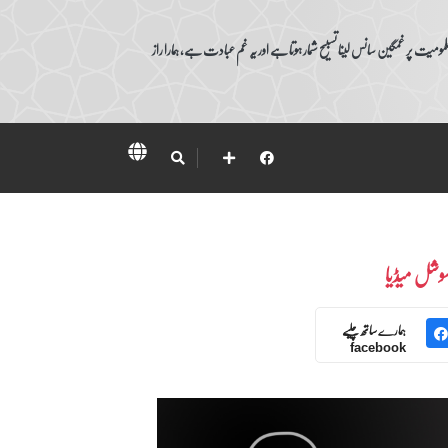
ومیت پر غمگین سانس لینا تسبیح شمار ہوتا ہے اور یہ غم عبادت ہے، ہمارا راز
وشل میڈیا
ہمارے ساتھ چلیے
facebook