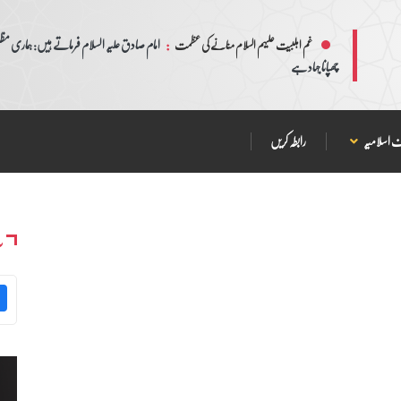
:
امام صادق علیہ السلام فرماتے ہیں: ہماری مظلم
غم اہلبیت علیہم السلام منانے کی عظمت
چھپانا جہاد ہے
 اسلامیہ
رابطہ کریں
س