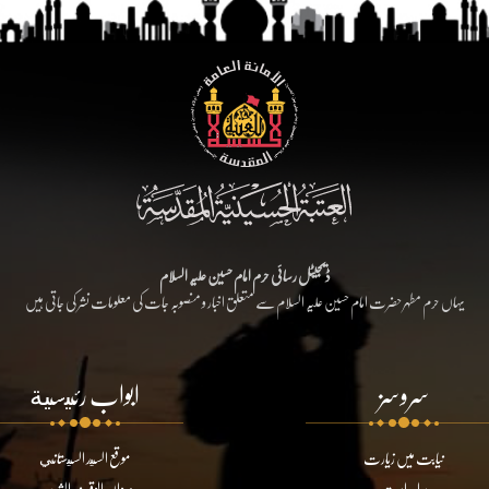
ڈیجیٹل رسائی حرم امام حسین علیہ السلام
یہاں حرم مطہر حضرت امام حسین علیہ السلام سے متعلق اخبار و منصوبہ جات کی معلومات نشر کی جاتی ہیں
سروسز
ابواب رئيسية
نیابت میں زیارت
موقع السيد السيستاني
براہ راست
ديوان الوقف الشيعي