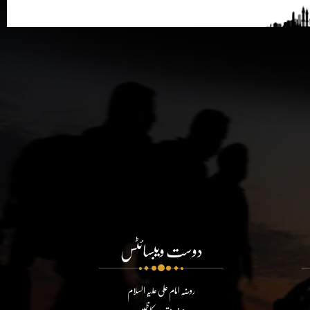
دوست ویبسائٹس
روضہ امام علی علیہ السلام
روضہ مقدسہ کاظمین