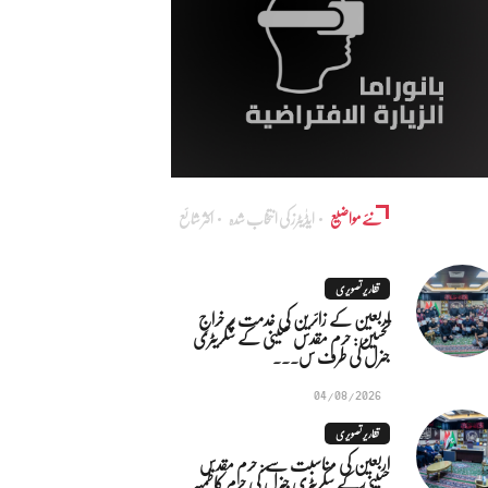
نئے مواضیع
ایڈٰیٹرز کی انتخاب شدہ
اکثر شائع
تقاریر تصویری
اربعین کے زائرین کی خدمت پر خراجِ
تحسین: حرم مقدس حسینی کے سکریٹری
جنرل کی طرف س...
04/08/2026
تقاریر تصویری
اربعین کی مناسبت سے: حرم مقدس
حسینی کے سکریٹری جنرل کی حرم کاظمیہ