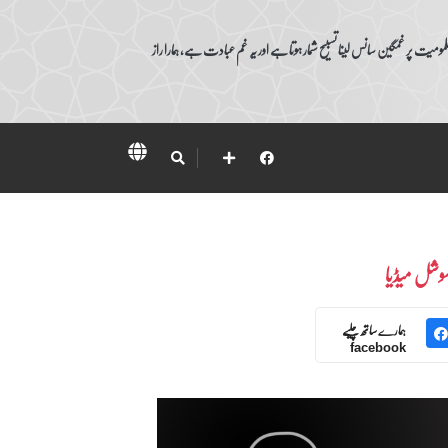
ومیت پر غمگین سانس لینا تسبیح شمار ہوتا ہے اور یہ غم عبادت ہے، ہمارا راز
وشل میڈیا
ہمارے ساتھ چلیے
facebook