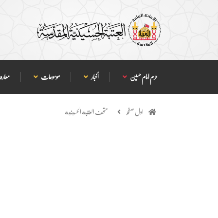
حرم امام حسین
أخبار
موسوعات
معارف
اول صفحہ
متحف العتبة الحسينية