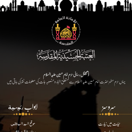
ڈیجیٹل رسائی حرم امام حسین علیہ السلام
یہاں حرم مطہر حضرت امام حسین علیہ السلام سے متعلق اخبار و منصوبہ جات کی معلومات نشر کی جاتی ہیں
سروسز
ابواب رئيسية
نیابت میں زیارت
موقع السيد السيستاني
براہ راست
ديوان الوقف الشيعي