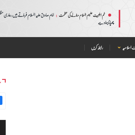
:
امام صادق علیہ السلام فرماتے ہیں: ہماری مظلم
غم اہلبیت علیہم السلام منانے کی عظمت
چھپانا جہاد ہے
 اسلامیہ
رابطہ کریں
س