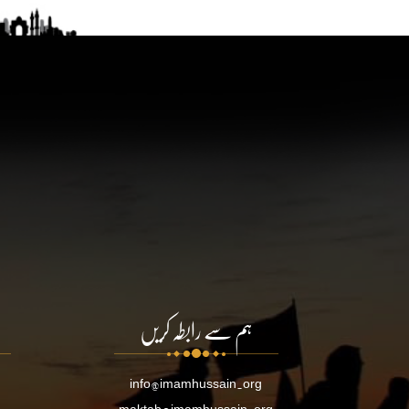
ہم سے رابطہ کریں
info@imamhussain.org
maktab@imamhussain.org