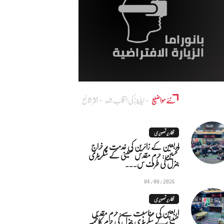
نئے مواضیع
ایڈٰیٹرز کی انتخاب شدہ
اکثر شائع
تقاریر تصویری
اربعین کے زائرین کی خدمت پر خراجِ
تحسین: حرم مقدس حسینی کے سکریٹری
جنرل کی طرف س...
04/08/2026
تقاریر تصویری
اربعین کی مناسبت سے: حرم مقدس
حسینی کے سکریٹری جنرل کی حرم کاظمیہ