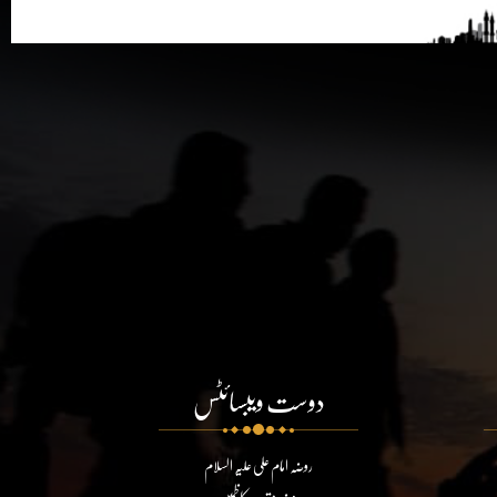
دوست ویبسائٹس
روضہ امام علی علیہ السلام
روضہ مقدسہ کاظمین