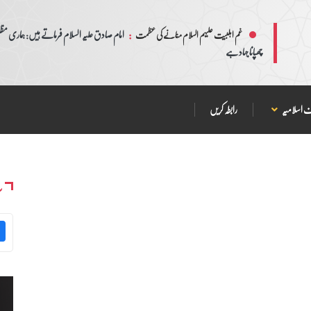
:
امام صادق علیہ السلام فرماتے ہیں: ہماری مظلم
غم اہلبیت علیہم السلام منانے کی عظمت
چھپانا جہاد ہے
 اسلامیہ
رابطہ کریں
س