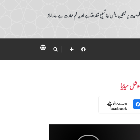
ومیت پر غمگین سانس لینا تسبیح شمار ہوتا ہے اور یہ غم عبادت ہے، ہمارا راز
وشل میڈیا
ہمارے ساتھ چلیے
facebook