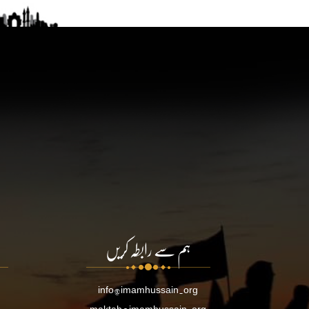
ہم سے رابطہ کریں
info@imamhussain.org
maktab@imamhussain.org