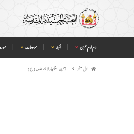
حرم امام حسین
أخبار
موسوعات
معارف
اول صفحہ
ذكرى استشهاد الامام علي (ع)