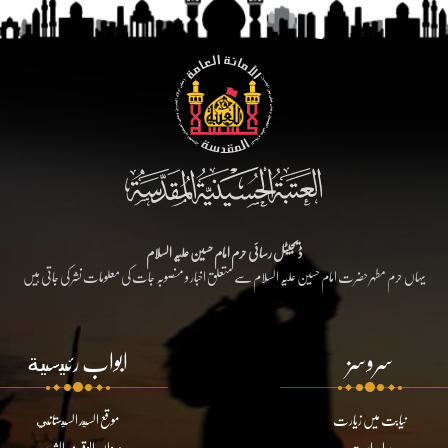
ڈیجیٹل رسائی حرم امام حسین علیہ السلام
یہاں حرم مطہر حضرت امام حسین علیہ السلام سے متعلق اخبار و منصوبہ جات کی معلومات نشر کی جاتی ہیں
سروسز
ابواب رئيسية
نیابت میں زیارت
موقع السيد السيستاني
براہ راست
ديوان الوقف الشيعي