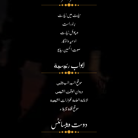
نیابت میں زیارت
براہ راست
ورچوئل زیارت
ادعیہ و اذکار
صوت الحسین ریڈیو
ابواب رئيسية
موقع السيد السيستاني
ديوان الوقف الشيعي
الامانة العامة للمزارات الشيعية
موقع قناة كربلاء
دوست ویبسائٹس