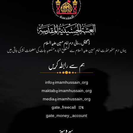
ڈیجیٹل رسائی حرم امام حسین علیہ السلام
یہاں حرم مطہر حضرت امام حسین علیہ السلام سے متعلق اخبار و منصوبہ جات کی معلومات نشر کی جاتی ہیں
ہم سے رابطہ کریں
info@imamhussain.org
maktab@imamhussain.org
media@imamhussain.org
gate.freecall
174
gate.money_account
سروسز