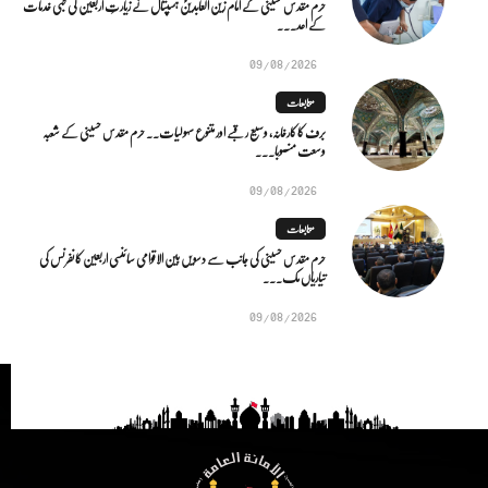
حرم مقدس حسینی کے امام زین العابدینؑ ہسپتال نے زیارتِ اربعین کی طبی خدمات
کے اعد...
09/08/2026
متابعات
برف کا کارخانہ، وسیع رقبے اور متنوع سہولیات۔۔ حرم مقدس حسینی کے شعبہ
وسعت منصوبا...
09/08/2026
متابعات
حرم مقدس حسینی کی جانب سے دسویں بین الاقوامی سائنسی اربعین کانفرنس کی
تیاریاں مک...
09/08/2026