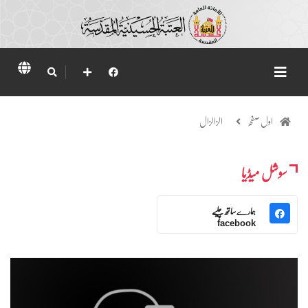
اول صفحہ
الزالزال
سوشل میڈیا
ہمارے ساتھ چلیے
facebook