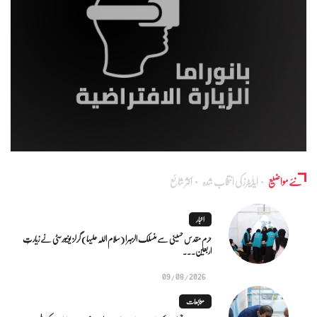
نئے مواضیع
ایڈٰیٹرز کی انتخاب شدہ
اکثر شائع
اخبار
حرم مقدس حسینی سے منسلک الزہرا (سلام اللہ علیہا) گرلز یونیورسٹی نے زیارتِ
اربعین...
09/08/2026
متابعات