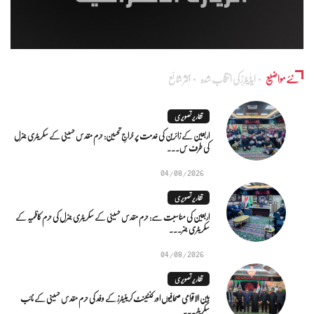
نئے مواضیع
ایڈٰیٹرز کی انتخاب شدہ
اکثر شائع
تقاریر تصویری
اربعین کے زائرین کی خدمت پر خراجِ تحسین: حرم مقدس حسینی کے سکریٹری جنرل
کی طرف س...
04/08/2026
تقاریر تصویری
اربعین کی مناسبت سے: حرم مقدس حسینی کے سکریٹری جنرل کی حرم کاظمیہ کے
سکریٹری جنر...
04/08/2026
تقاریر تصویری
بین الاقوامی صحافیوں اور کنٹینٹ کریئیٹرز کے وفد کی حرم مقدس حسینی کے نائب
سکریٹر...