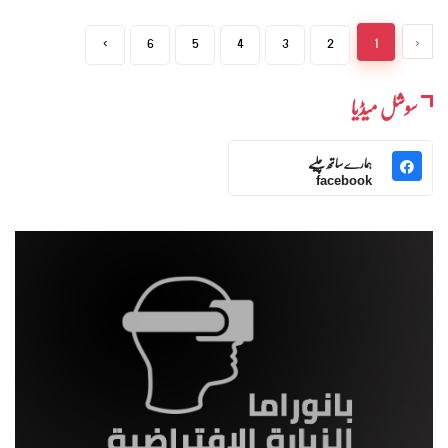
›
6
5
4
3
2
1
‹
سوشل میڈیا
ہمارے ساتھ چلیے
facebook