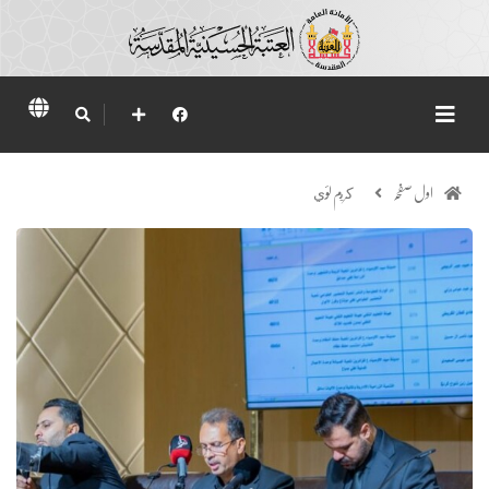
اول صفحہ
كريم لؤي