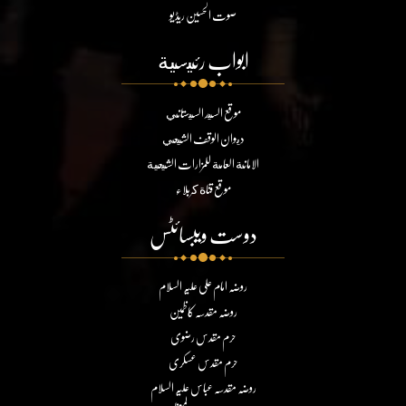
صوت الحسین ریڈیو
ابواب رئيسية
موقع السيد السيستاني
ديوان الوقف الشيعي
الامانة العامة للمزارات الشيعية
موقع قناة كربلاء
دوست ویبسائٹس
روضہ امام علی علیہ السلام
روضہ مقدسہ کاظمین
حرم مقدس رضوی
حرم مقدس عسکری
روضہ مقدسہ عباس علیہ السلام