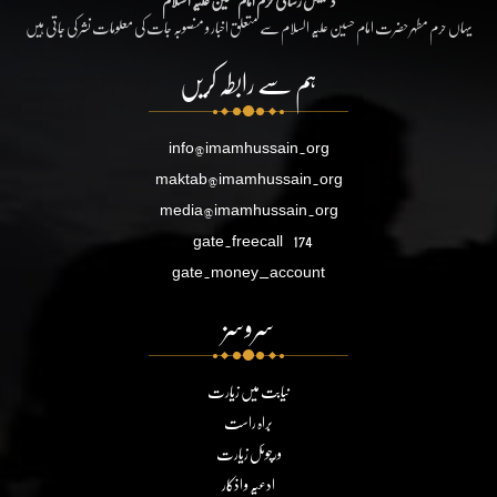
ڈیجیٹل رسائی حرم امام حسین علیہ السلام
یہاں حرم مطہر حضرت امام حسین علیہ السلام سے متعلق اخبار و منصوبہ جات کی معلومات نشر کی جاتی ہیں
ہم سے رابطہ کریں
info@imamhussain.org
maktab@imamhussain.org
media@imamhussain.org
gate.freecall
174
gate.money_account
سروسز
نیابت میں زیارت
براہ راست
ورچوئل زیارت
ادعیہ و اذکار