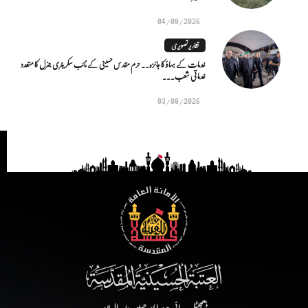
04/08/2026
تقاریر تصویری
خدمات کے بہاؤ کا جائزہ.. حرم مقدس حسینی کے نائب سکریٹری جنرل کا متعدد
خدماتی شعب...
03/08/2026