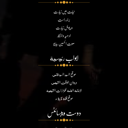
نیابت میں زیارت
براہ راست
ورچوئل زیارت
ادعیہ و اذکار
صوت الحسین ریڈیو
ابواب رئيسية
موقع السيد السيستاني
ديوان الوقف الشيعي
الامانة العامة للمزارات الشيعية
موقع قناة كربلاء
دوست ویبسائٹس