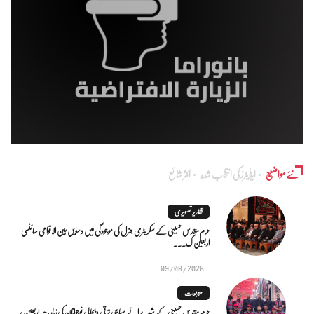
نئے مواضیع
ایڈٰیٹرز کی انتخاب شدہ
اکثر شائع
تقاریر تصویری
حرم مقدس حسینی کے سکریٹری جنرل کی موجودگی میں دسویں بین الاقوامی سائنسی
اربعین ک...
09/08/2026
متابعات
حرم مقدس حسینی کے شعبہ برائے سماجی ترقی و بحالیِ نوجوانان کی زیارتِ اربعین پر