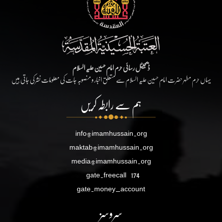
ڈیجیٹل رسائی حرم امام حسین علیہ السلام
یہاں حرم مطہر حضرت امام حسین علیہ السلام سے متعلق اخبار و منصوبہ جات کی معلومات نشر کی جاتی ہیں
ہم سے رابطہ کریں
info@imamhussain.org
maktab@imamhussain.org
media@imamhussain.org
gate.freecall
174
gate.money_account
سروسز