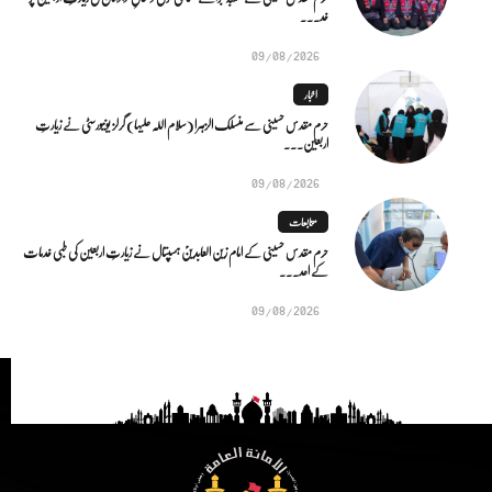
خد...
09/08/2026
اخبار
حرم مقدس حسینی سے منسلک الزہرا (سلام اللہ علیہا) گرلز یونیورسٹی نے زیارتِ
اربعین...
09/08/2026
متابعات
حرم مقدس حسینی کے امام زین العابدینؑ ہسپتال نے زیارتِ اربعین کی طبی خدمات
کے اعد...
09/08/2026