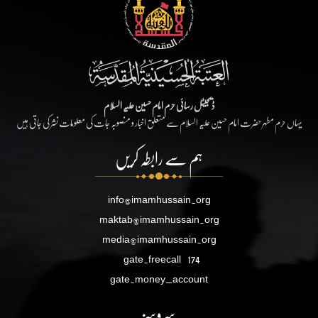
ڈیجیٹل رسائی حرم امام حسین علیہ السلام
یہاں حرم مطہر حضرت امام حسین علیہ السلام سے متعلق اخبار و منصوبہ جات کی معلومات نشر کی جاتی ہیں
ہم سے رابطہ کریں
info@imamhussain.org
maktab@imamhussain.org
media@imamhussain.org
gate.freecall
174
gate.money_account
سروسز