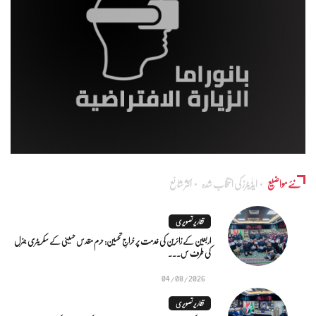
نئے مواضیع
ایڈٰیٹرز کی انتخاب شدہ
اکثر شائع
تقاریر تصویری
اربعین کے زائرین کی خدمت پر خراجِ تحسین: حرم مقدس حسینی کے سکریٹری جنرل
کی طرف س...
04/08/2026
تقاریر تصویری