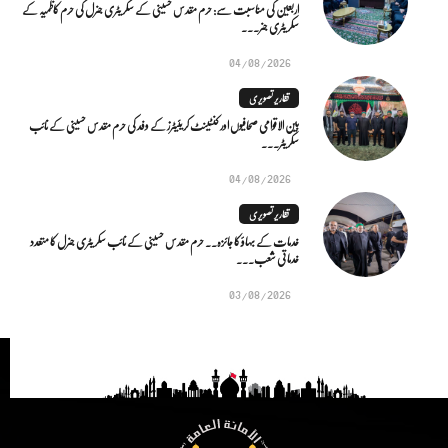
اربعین کی مناسبت سے: حرم مقدس حسینی کے سکریٹری جنرل کی حرم کاظمیہ کے
سکریٹری جنر...
04/08/2026
تقاریر تصویری
بین الاقوامی صحافیوں اور کنٹینٹ کریئیٹرز کے وفد کی حرم مقدس حسینی کے نائب
سکریٹر...
04/08/2026
تقاریر تصویری
خدمات کے بہاؤ کا جائزہ.. حرم مقدس حسینی کے نائب سکریٹری جنرل کا متعدد
خدماتی شعب...
03/08/2026