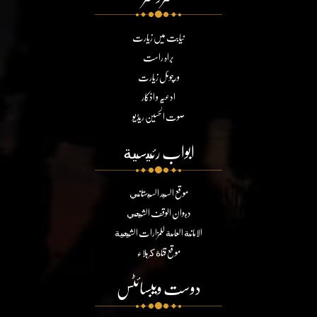
نیابت میں زیارت
براہ راست
ورچوئل زیارت
ادعیہ و اذکار
صوت الحسین ریڈیو
ابواب رئيسية
موقع السيد السيستاني
ديوان الوقف الشيعي
الامانة العامة للمزارات الشيعية
موقع قناة كربلاء
دوست ویبسائٹس