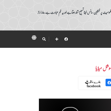
ومیت پر غمگین سانس لینا تسبیح شمار ہوتا ہے اور یہ غم عبادت ہے، ہمارا راز
وشل میڈیا
ہمارے ساتھ چلیے
facebook