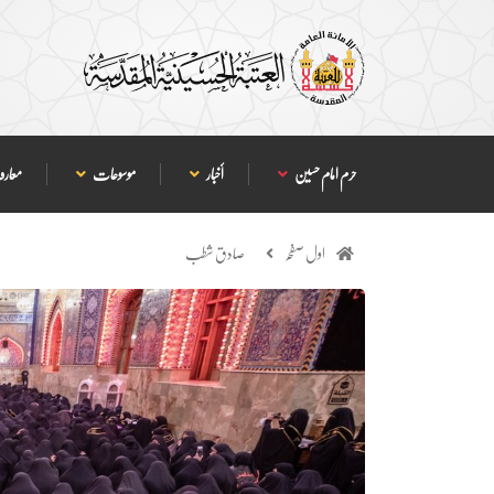
حرم امام حسین
أخبار
موسوعات
معارف
اول صفحہ
صادق شطب