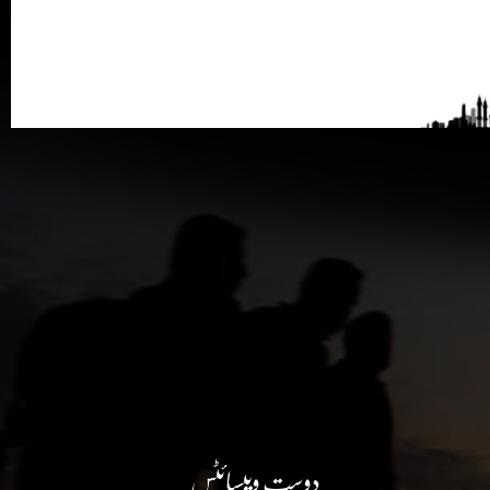
دوست ویبسائٹس