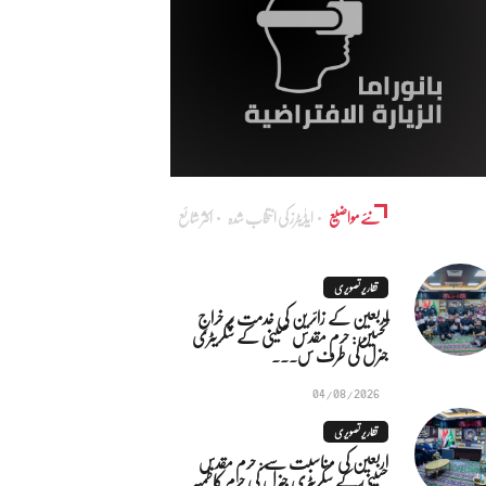
نئے مواضیع
ایڈٰیٹرز کی انتخاب شدہ
اکثر شائع
تقاریر تصویری
اربعین کے زائرین کی خدمت پر خراجِ
تحسین: حرم مقدس حسینی کے سکریٹری
جنرل کی طرف س...
04/08/2026
تقاریر تصویری
اربعین کی مناسبت سے: حرم مقدس
حسینی کے سکریٹری جنرل کی حرم کاظمیہ