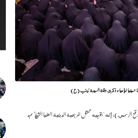
لسا حسينيا لإحياء ذكرى وفاة السيدة زينب (ع)
لرسمي)، إنه "بتوجيه ممثل المرجعية الدينية العليا الشيخ عبد