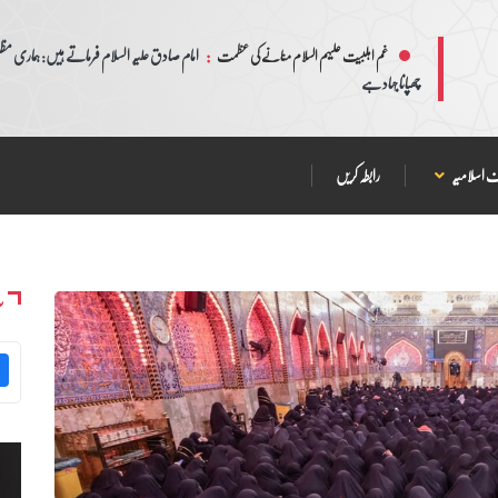
:
امام صادق علیہ السلام فرماتے ہیں: ہماری مظلم
غم اہلبیت علیہم السلام منانے کی عظمت
چھپانا جہاد ہے
 اسلامیہ
رابطہ کریں
س