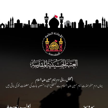
ڈیجیٹل رسائی حرم امام حسین علیہ السلام
یہاں حرم مطہر حضرت امام حسین علیہ السلام سے متعلق اخبار و منصوبہ جات کی معلومات نشر کی جاتی ہیں
سروسز
ابواب رئيسية