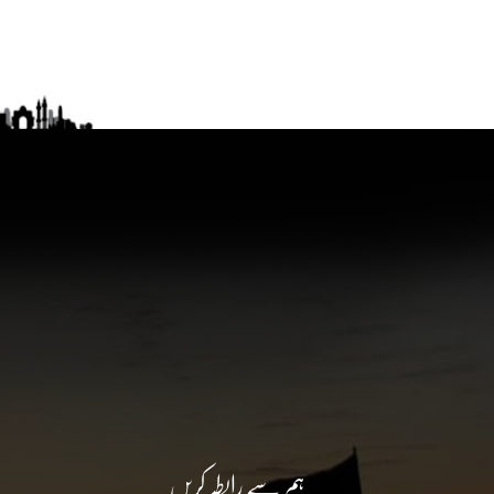
ہم سے رابطہ کریں