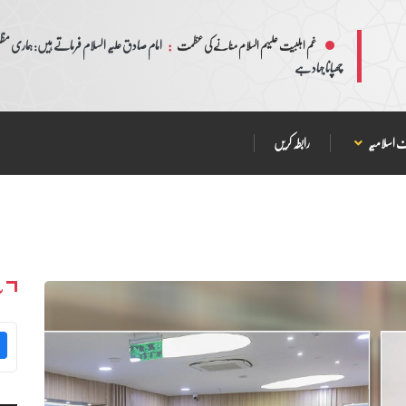
:
امام صادق علیہ السلام فرماتے ہیں: ہماری مظلم
غم اہلبیت علیہم السلام منانے کی عظمت
چھپانا جہاد ہے
 اسلامیہ
رابطہ کریں
س