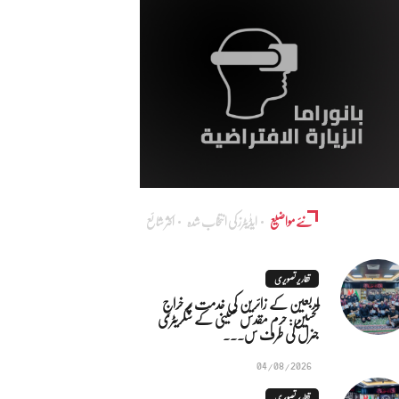
نئے مواضیع
ایڈٰیٹرز کی انتخاب شدہ
اکثر شائع
تقاریر تصویری
اربعین کے زائرین کی خدمت پر خراجِ
تحسین: حرم مقدس حسینی کے سکریٹری
جنرل کی طرف س...
04/08/2026
تقاریر تصویری