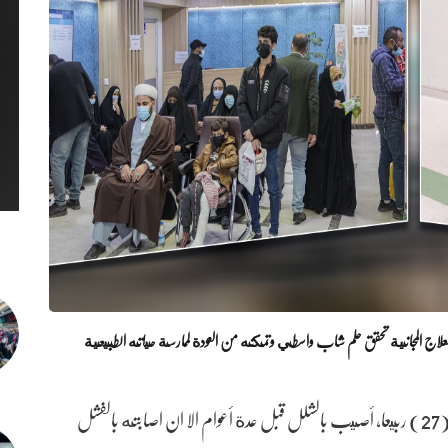
علاج المجانية تحقق حلم شاب واسطي وتمكنه من العودة لممارسة حياته الطبيعية
الشاب (صدام جعفر راضي) من أهالي محافظة واسط، ذو (27) ربيعا، أصيب بالشلل قبل عدة أعوام الا ان اصابته بالفشل