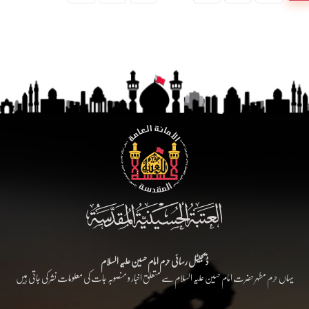
ڈیجیٹل رسائی حرم امام حسین علیہ السلام
یہاں حرم مطہر حضرت امام حسین علیہ السلام سے متعلق اخبار و منصوبہ جات کی معلومات نشر کی جاتی ہیں