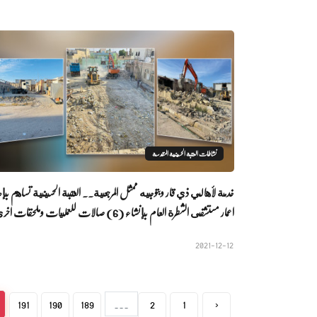
نشاطات العتبة الحسينية المقدسة
خدمة لأهالي ذي قار وبتوجيه ممثل المرجعية.. العتبة الحسينية تساهم بإع
اعمار مستشفى الشطرة العام بإنشاء (6) صالات للعمليات وملحقات اخرى
2021-12-12
191
190
189
...
2
1
‹