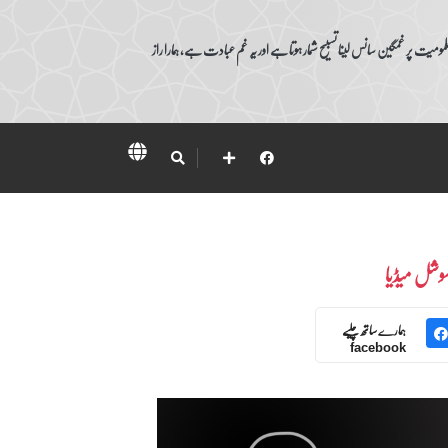
ومیت پر غمگین سانس لینا تسبیح شمار ہوتا ہے اور یہ غم عبادت ہے، ہمارا راز
وشل میڈیا
ہمارے ساتھ چلیے
facebook