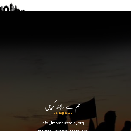
ہم سے رابطہ کریں
info@imamhussain.org
maktab@imamhussain.org