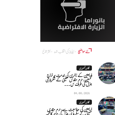
نئے مواضیع
ایڈٰیٹرز کی انتخاب شدہ
اکثر شائع
تقاریر تصویری
اربعین کے زائرین کی خدمت پر خراجِ
تحسین: حرم مقدس حسینی کے سکریٹری
جنرل کی طرف س...
04/08/2026
تقاریر تصویری
اربعین کی مناسبت سے: حرم مقدس
حسینی کے سکریٹری جنرل کی حرم کاظمیہ