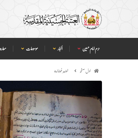
حرم امام حسین
أخبار
موسوعات
معارف
اول صفحہ
خضير فضالة