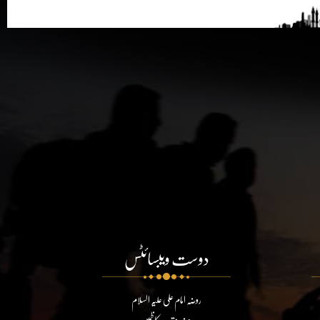
دوست ویبسائٹس
روضہ امام علی علیہ السلام
روضہ مقدسہ کاظمین