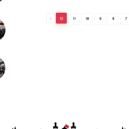
›
12
11
10
9
8
7