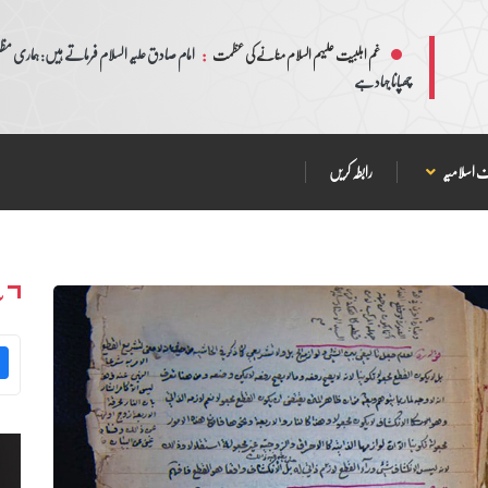
:
امام صادق علیہ السلام فرماتے ہیں: ہماری مظلم
غم اہلبیت علیہم السلام منانے کی عظمت
چھپانا جہاد ہے
 اسلامیہ
رابطہ کریں
س