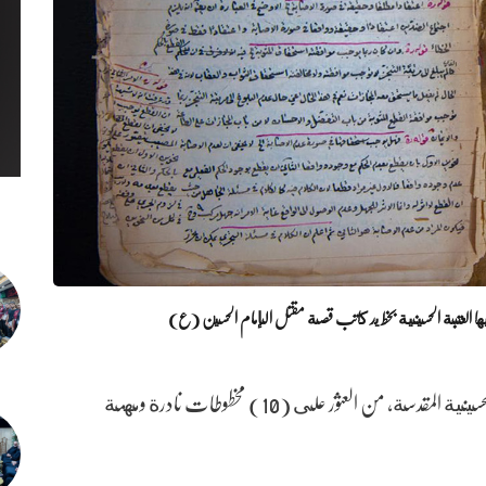
تمكن مركز احياء التراث الثقافي والديني التابعة للعتبة الحسينية المقدسة، من العثور على (10) مخطوطات نادرة ومهمة