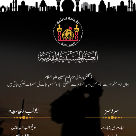
ڈیجیٹل رسائی حرم امام حسین علیہ السلام
یہاں حرم مطہر حضرت امام حسین علیہ السلام سے متعلق اخبار و منصوبہ جات کی معلومات نشر کی جاتی ہیں
سروسز
ابواب رئيسية
نیابت میں زیارت
موقع السيد السيستاني
براہ راست
ديوان الوقف الشيعي