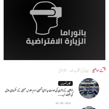
نئے مواضیع
ایڈٰیٹرز کی انتخاب شدہ
اکثر شائع
تقاریر تصویری
اربعین کے زائرین کی خدمت پر خراجِ تحسین: حرم مقدس حسینی کے سکریٹری جنرل
کی طرف س...
04/08/2026