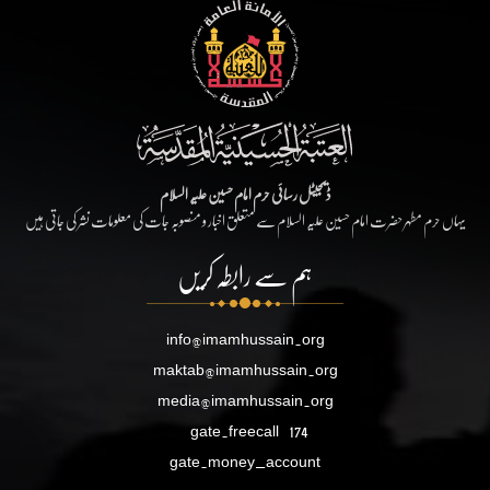
ڈیجیٹل رسائی حرم امام حسین علیہ السلام
یہاں حرم مطہر حضرت امام حسین علیہ السلام سے متعلق اخبار و منصوبہ جات کی معلومات نشر کی جاتی ہیں
ہم سے رابطہ کریں
info@imamhussain.org
maktab@imamhussain.org
media@imamhussain.org
gate.freecall
174
gate.money_account