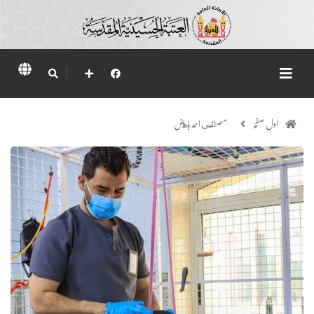
اول صفحہ
مصطفى احمد باهض