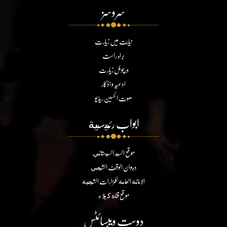
سروسز
نیابت میں زیارت
براہ راست
ورچوئل زیارت
ادعیہ و اذکار
صوت الحسین ریڈیو
ابواب رئيسية
موقع السيد السيستاني
ديوان الوقف الشيعي
الامانة العامة للمزارات الشيعية
موقع قناة كربلاء
دوست ویبسائٹس