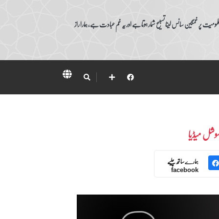
ومیت پر غمگین سانس لینا تسبیح شمار ہوتا ہے اور یہ غم عبادت ہے، ہمارا راز
وشل میڈیا
ہمارے ساتھ چلیے
facebook