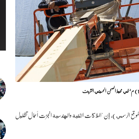
لموقع الرسمي)، إن "الملاكات الفنية والهندسية انجزت أعمال تظليل