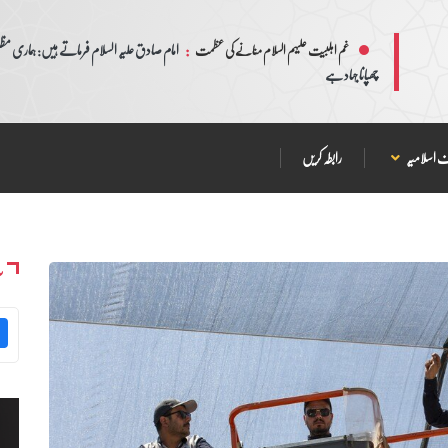
:
امام صادق علیہ السلام فرماتے ہیں: ہماری مظلم
غم اہلبیت علیہم السلام منانے کی عظمت
چھپانا جہاد ہے
 اسلامیہ
رابطہ کریں
س