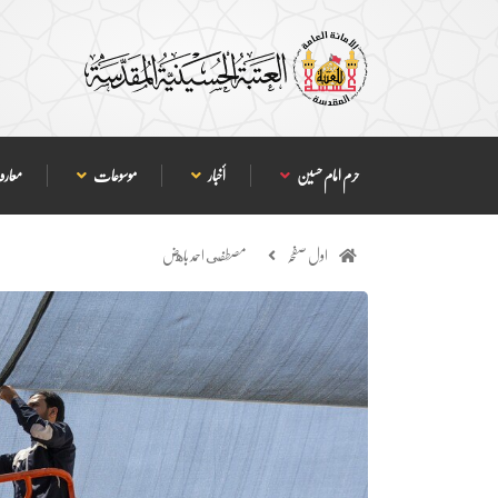
حرم امام حسین
أخبار
موسوعات
معارف
اول صفحہ
مصطفى احمد باهض