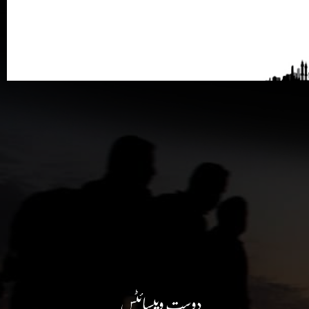
دوست ویبسائٹس