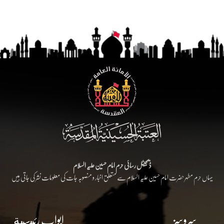
ڈیجیٹل رسائی حرم امام حسین علیہ السلام
یہاں حرم مطہر حضرت امام حسین علیہ السلام سے متعلق اخبار و منصوبہ جات کی معلومات نشر کی جاتی ہیں
سروسز
ابواب رئيسية