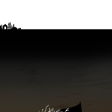
ہم سے رابطہ کریں