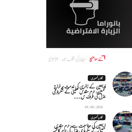
نئے مواضیع
ایڈٰیٹرز کی انتخاب شدہ
اکثر شائع
تقاریر تصویری
اربعین کے زائرین کی خدمت پر خراجِ
تحسین: حرم مقدس حسینی کے سکریٹری
جنرل کی طرف س...
04/08/2026
تقاریر تصویری
اربعین کی مناسبت سے: حرم مقدس
حسینی کے سکریٹری جنرل کی حرم کاظمیہ