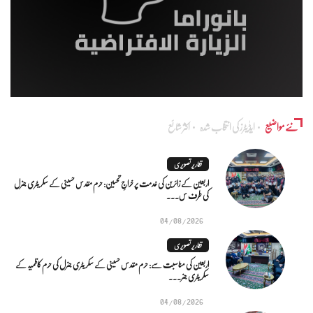
نئے مواضیع
ایڈٰیٹرز کی انتخاب شدہ
اکثر شائع
تقاریر تصویری
اربعین کے زائرین کی خدمت پر خراجِ تحسین: حرم مقدس حسینی کے سکریٹری جنرل
کی طرف س...
04/08/2026
تقاریر تصویری
اربعین کی مناسبت سے: حرم مقدس حسینی کے سکریٹری جنرل کی حرم کاظمیہ کے
سکریٹری جنر...
04/08/2026