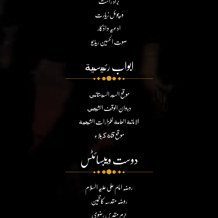
براہ راست
ورچوئل زیارت
ادعیہ و اذکار
صوت الحسین ریڈیو
ابواب رئيسية
موقع السيد السيستاني
ديوان الوقف الشيعي
الامانة العامة للمزارات الشيعية
موقع قناة كربلاء
دوست ویبسائٹس
روضہ امام علی علیہ السلام
روضہ مقدسہ کاظمین
حرم مقدس رضوی