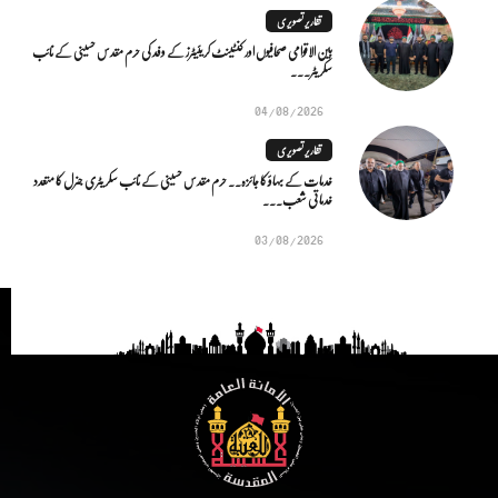
تقاریر تصویری
بین الاقوامی صحافیوں اور کنٹینٹ کریئیٹرز کے وفد کی حرم مقدس حسینی کے نائب
سکریٹر...
04/08/2026
تقاریر تصویری
خدمات کے بہاؤ کا جائزہ.. حرم مقدس حسینی کے نائب سکریٹری جنرل کا متعدد
خدماتی شعب...
03/08/2026