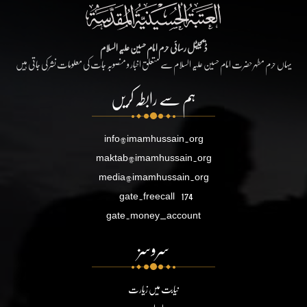
ڈیجیٹل رسائی حرم امام حسین علیہ السلام
یہاں حرم مطہر حضرت امام حسین علیہ السلام سے متعلق اخبار و منصوبہ جات کی معلومات نشر کی جاتی ہیں
ہم سے رابطہ کریں
info@imamhussain.org
maktab@imamhussain.org
media@imamhussain.org
gate.freecall
174
gate.money_account
سروسز
نیابت میں زیارت