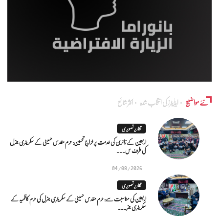
نئے مواضیع
ایڈٰیٹرز کی انتخاب شدہ
اکثر شائع
تقاریر تصویری
اربعین کے زائرین کی خدمت پر خراجِ تحسین: حرم مقدس حسینی کے سکریٹری جنرل
کی طرف س...
04/08/2026
تقاریر تصویری
اربعین کی مناسبت سے: حرم مقدس حسینی کے سکریٹری جنرل کی حرم کاظمیہ کے
سکریٹری جنر...