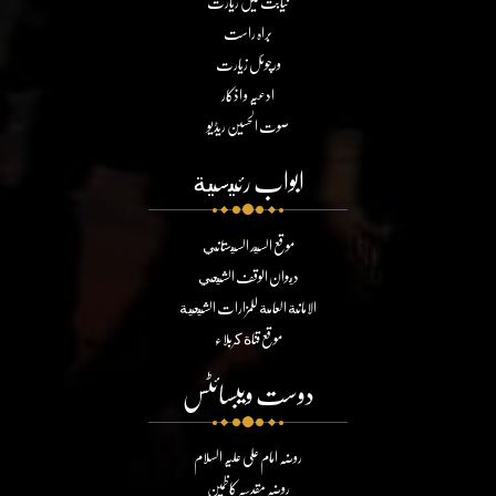
نیابت میں زیارت
براہ راست
ورچوئل زیارت
ادعیہ و اذکار
صوت الحسین ریڈیو
ابواب رئيسية
موقع السيد السيستاني
ديوان الوقف الشيعي
الامانة العامة للمزارات الشيعية
موقع قناة كربلاء
دوست ویبسائٹس
روضہ امام علی علیہ السلام
روضہ مقدسہ کاظمین