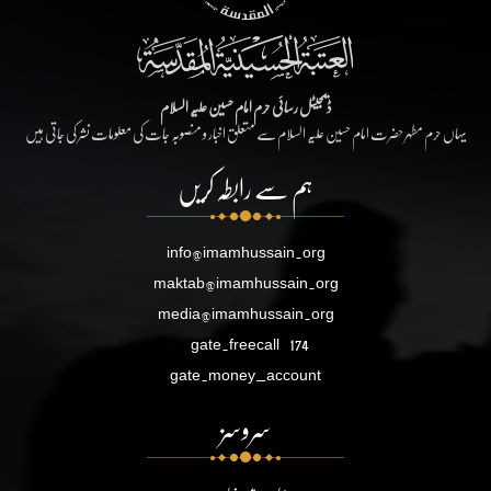
ڈیجیٹل رسائی حرم امام حسین علیہ السلام
یہاں حرم مطہر حضرت امام حسین علیہ السلام سے متعلق اخبار و منصوبہ جات کی معلومات نشر کی جاتی ہیں
ہم سے رابطہ کریں
info@imamhussain.org
maktab@imamhussain.org
media@imamhussain.org
gate.freecall
174
gate.money_account
سروسز