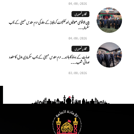
04/08/2026
تقاریر تصویری
بین الاقوامی صحافیوں اور کنٹینٹ کریئیٹرز کے وفد کی حرم مقدس حسینی کے نائب
سکریٹر...
04/08/2026
تقاریر تصویری
خدمات کے بہاؤ کا جائزہ.. حرم مقدس حسینی کے نائب سکریٹری جنرل کا متعدد
خدماتی شعب...
03/08/2026