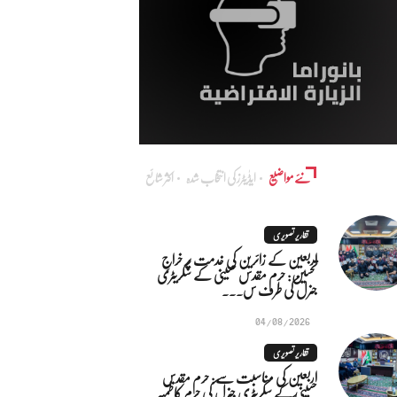
نئے مواضیع
ایڈٰیٹرز کی انتخاب شدہ
اکثر شائع
تقاریر تصویری
اربعین کے زائرین کی خدمت پر خراجِ
تحسین: حرم مقدس حسینی کے سکریٹری
جنرل کی طرف س...
04/08/2026
تقاریر تصویری
اربعین کی مناسبت سے: حرم مقدس
حسینی کے سکریٹری جنرل کی حرم کاظمیہ