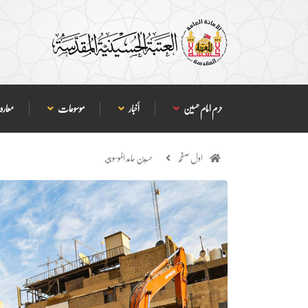
حرم امام حسین
أخبار
موسوعات
معارف
اول صفحہ
حسين حامد الموسوي