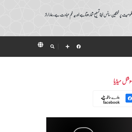
ومیت پر غمگین سانس لینا تسبیح شمار ہوتا ہے اور یہ غم عبادت ہے، ہمارا راز
وشل میڈیا
ہمارے ساتھ چلیے
facebook