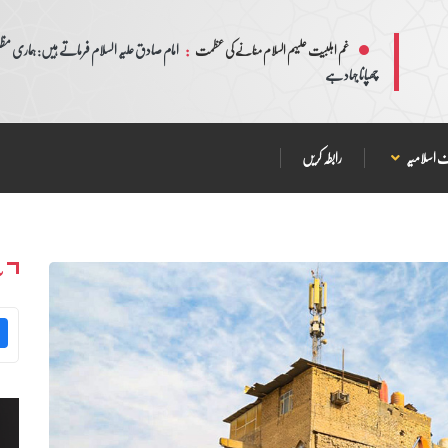
:
امام صادق علیہ السلام فرماتے ہیں: ہماری مظلم
غم اہلبیت علیہم السلام منانے کی عظمت
چھپانا جہاد ہے
 اسلامیہ
رابطہ کریں
س