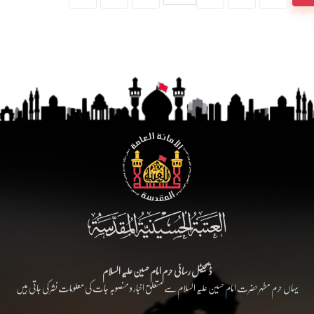
ڈیجیٹل رسائی حرم امام حسین علیہ السلام
یہاں حرم مطہر حضرت امام حسین علیہ السلام سے متعلق اخبار و منصوبہ جات کی معلومات نشر کی جاتی ہیں