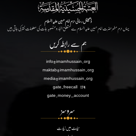
ڈیجیٹل رسائی حرم امام حسین علیہ السلام
یہاں حرم مطہر حضرت امام حسین علیہ السلام سے متعلق اخبار و منصوبہ جات کی معلومات نشر کی جاتی ہیں
ہم سے رابطہ کریں
info@imamhussain.org
maktab@imamhussain.org
media@imamhussain.org
gate.freecall
174
gate.money_account
سروسز
نیابت میں زیارت