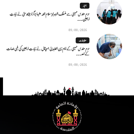
اخبار
حرم مقدس حسینی سے منسلک الزہرا (سلام اللہ علیہا) گرلز یونیورسٹی نے زیارتِ
اربعین...
09/08/2026
متابعات
حرم مقدس حسینی کے امام زین العابدینؑ ہسپتال نے زیارتِ اربعین کی طبی خدمات
کے اعد...
09/08/2026