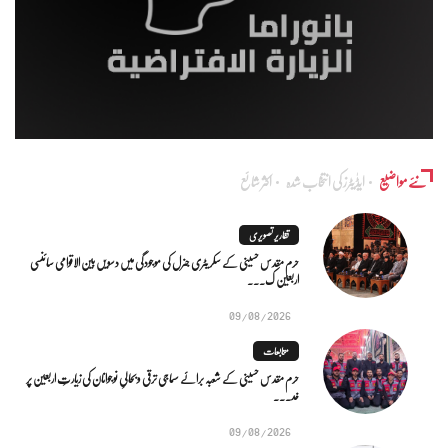
نئے مواضیع
ایڈٰیٹرز کی انتخاب شدہ
اکثر شائع
تقاریر تصویری
حرم مقدس حسینی کے سکریٹری جنرل کی موجودگی میں دسویں بین الاقوامی سائنسی
اربعین ک...
09/08/2026
متابعات
حرم مقدس حسینی کے شعبہ برائے سماجی ترقی و بحالیِ نوجوانان کی زیارتِ اربعین پر
خد...
09/08/2026