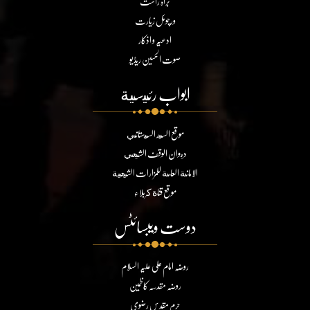
براہ راست
ورچوئل زیارت
ادعیہ و اذکار
صوت الحسین ریڈیو
ابواب رئيسية
موقع السيد السيستاني
ديوان الوقف الشيعي
الامانة العامة للمزارات الشيعية
موقع قناة كربلاء
دوست ویبسائٹس
روضہ امام علی علیہ السلام
روضہ مقدسہ کاظمین
حرم مقدس رضوی