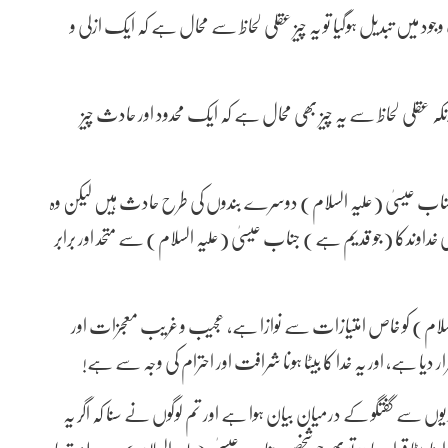
جود میں تبدیل ہوگیا تو یہ چیز عقلی لحاظ سے محال ہے کہ ایک ازلی و
نکہ عقلی لحاظ سے یہ چیز بھی محال ہے کہ ایک محدود اور حادث چیز
 جناب عیسیٰ (علیہ السلام) دوسرے بندوں کی طرح حادث ہیں لیکن وہ
ی خداوندکا (جو قدیم ہے) جناب عیسیٰ (علیہ السلام) سے متحد اور برابر
 السلام) کو خاص امتیازات سے نوازا ہے، عجیب و غریب معجزات اور
 دیا ہے، اور یہ خدا کا بیٹا ہونا شرافت اور احترام کی وجہ سے ہے!
ودیوں سے گفتگو کے درمیان بیان ہوا ہے اور تم لوگوں نے سنا کہ اگر یہ