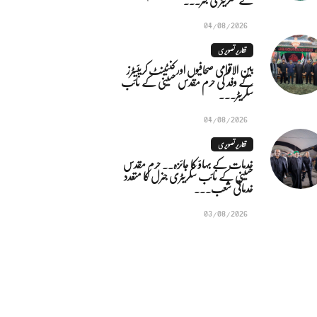
04/08/2026
تقاریر تصویری
بین الاقوامی صحافیوں اور کنٹینٹ کریئیٹرز
کے وفد کی حرم مقدس حسینی کے نائب
سکریٹر...
04/08/2026
تقاریر تصویری
خدمات کے بہاؤ کا جائزہ.. حرم مقدس
حسینی کے نائب سکریٹری جنرل کا متعدد
خدماتی شعب...
03/08/2026