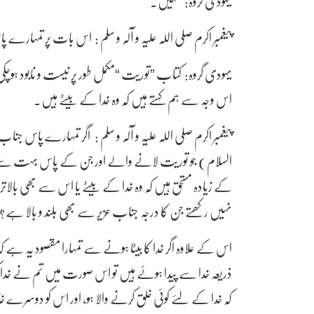
یہودی گروہ: نہیں۔
پیغمبر اکرم صلی اللہ علیہ و آلہ و سلم : اس بات پر تمہارے 
یہودی گروہ: کتاب ”توریت “مکمل طور پر نیست و نابود ہوچکی تھ
اس وجہ سے ہم کہتے ہیں کہ وہ خدا کے بیٹے ہیں۔
پیغمبر اکرم صلی اللہ علیہ و آلہ و سلم : اگر تمہارے پاس 
السلام) جو توریت لانے والے اور جن کے پاس بہت سے م
کے زیادہ مستحق ہیں کہ وہ خدا کے بیٹے یا اس سے بھی بالا
نہیں رکھتے جن کا درجہ جناب عزیر سے بھی بلند و بالا ہے؟
اس کے علاوہ اگر خدا کا بیٹا ہونے سے تمہارا مقصود یہ ہے
ذریعہ خدا سے پیدا ہوئے ہیں تو اس صورت میں تم نے خدا کو ا
کہ خدا کے لئے کوئی خلق کرنے والا ہو، اور اس کو دوسرے خا