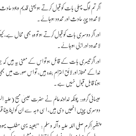
اگر تم لوگ پہلی بات کو قبول کرتے ہو یعنی قدیم وجود حادث و
لامحدود چیز، حادث اور محدود ہوجائے۔
اور اگر دوسری بات کو قبول کرتے ہو تو وہ بھی محال ہے، کیو
لامحدود اور ازلی ہوجائے۔
اور اگر تیسری بات کے قائل ہو تو اس کے معنی یہ ہیں کہ
خدا کے ممتاز اور لائق احترام بندہ ہیں، تو اس صورت میں بھ
ہونا قابل قبول نہیں ہے۔
عیسائی گروہ: چونکہ خداوندعالم نے حضرت عیسیٰ مسیح (علیہ
دوسری چیزیں انھیں دی ہیں، اسی وجہ سے ان کو اپنا بیٹا قرار
پیغمبر اکرم صلی اللہ علیہ و آلہ و سلم : ”بعینہ یہی مطلب یہ