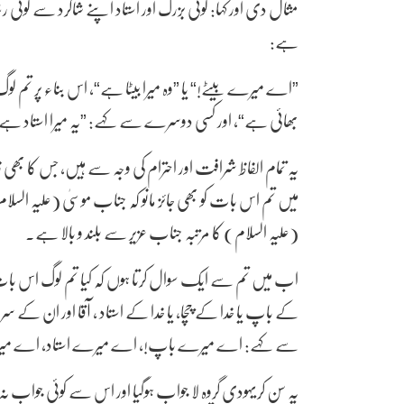
مثال دی اور کہا: کوئی بزرگ اور استاد اپنے شاگرد سے کوئی 
ہے:
”اے میرے بیٹے!“ یا ”وہ میرا بیٹا ہے“، اس بناء پر تم لوگ
بھائی ہے“، اور کسی دوسرے سے کہے: ”یہ میرا استاد ہے“، ی
یہ تمام الفاظ شرافت اور احترام کی وجہ سے ہیں، جس کا بھی 
میں تم اس بات کو بھی جائز مانو کہ جناب موسیٰ (علیہ السلام
(علیہ السلام) کا مرتبہ جناب عزیر سے بلند و بالا ہے۔
اب میں تم سے ایک سوال کرتا ہوں کہ کیا تم لوگ اس بات کو 
کے باپ یا خدا کے چچا، یا خدا کے استاد ، آقا اور ان کے سرد
سے کہے: اے میرے باپ!، اے میرے استاد، اے میر
یہ سن کریہودی گروہ لا جواب ہوگیا اور اس سے کوئی جواب نہ 