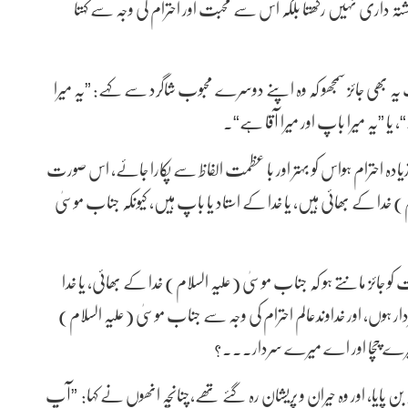
رشتہ داری نہیں رکھتا بلکہ اس سے محبت اور احترام کی وجہ سے کہتا
 یہ بھی جائز سمجھو کہ وہ اپنے دوسرے محبوب شاگرد سے کہے: ”یہ میرا
ا ”یہ میرا باپ اور میرا آقا ہے“۔
زیادہ احترام ہواس کو بہتر اور با عظمت الفاظ سے پکارا جائے، اس صورت
) خدا کے بھائی ہیں، یا خدا کے استاد یا باپ ہیں، کیونکہ جناب موسیٰ
جائز مانتے ہو کہ جناب موسیٰ (علیہ السلام) خدا کے بھائی، یا خدا
ار ہوں، اور خداوندعالم احترام کی وجہ سے جناب موسیٰ (علیہ السلام)
ے چچا اور اے میرے سردار۔۔۔؟
بن پایا، اور وہ حیران و پریشان رہ گئے تھے،چنانچہ انھوں نے کہا: ”آپ