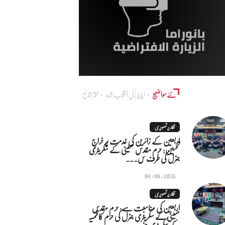
نئے مواضیع
ایڈٰیٹرز کی انتخاب شدہ
اکثر شائع
تقاریر تصویری
اربعین کے زائرین کی خدمت پر خراجِ
تحسین: حرم مقدس حسینی کے سکریٹری
جنرل کی طرف س...
04/08/2026
تقاریر تصویری
اربعین کی مناسبت سے: حرم مقدس
حسینی کے سکریٹری جنرل کی حرم کاظمیہ
کے سکریٹری جنر...