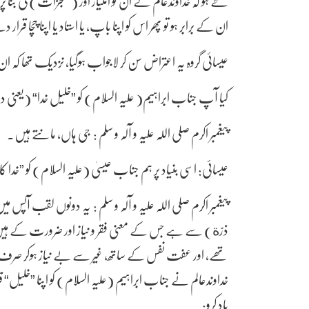
طے ہو کہ خداوندعالم نے ان کو امتیاز اور (معجزات) کی بنا پر اپ
ان کے برابر ہو تو پھر اس کو اپنا باپ، یا استاد یا اپنا چچا ق
عیسائی گروہ یہ اعتراض سن کر لاجواب ہوگیا، نزدیک تھا ک
کیا آپ جناب ابراہیم( علیہ السلام) کو ”خلیل خدا“ (یعن
پیغمبر اکرم صلی اللہ علیہ و آلہ و سلم : جی ہاں، مانتے ہیں۔
عیسائی: اسی بنیاد پر ہم جناب عیسیٰ (علیہ السلام) کو ”خدا
پیغمبر اکرم صلی اللہ علیہ و آلہ و سلم : یہ دونوں لقب آپ
ذرّة) سے ہے جس کے معنی فقر و نیاز اور ضرورت کے ہیں، ک
تھے، اور عفت نفس کے ساتھ، غیر سے بے نیاز ہوکر صرف خداوند
خداوندعالم نے جناب ابراہیم (علیہ السلام) کو اپنا ”خلیل“ قر
یاد کرو: