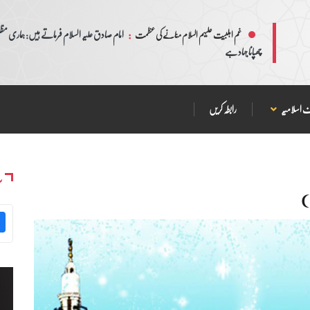
:
امام صادق علیہ السلام فرماتے ہیں: ہماری مظلم
غم اہلبیت علیہم السلام منانے کی عظمت
چھپانا جہاد ہے
 اسلامیہ
رابطہ کریں
س