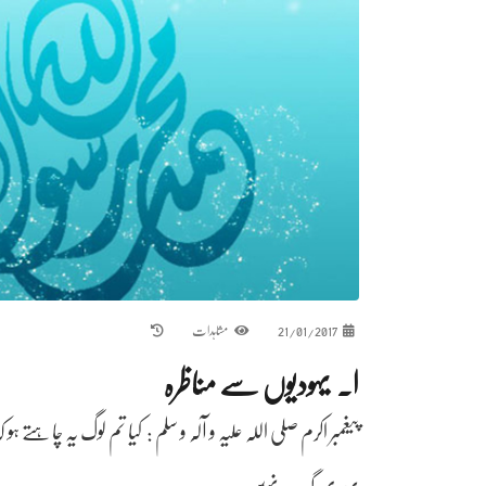
21/01/2017
مشاہدات
ا۔ یہودیوں سے مناظرہ
پیغمبر اکرم صلی اللہ علیہ و آلہ و سلم : کیا تم لوگ یہ چاہتے 