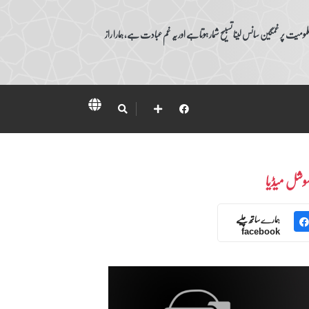
ومیت پر غمگین سانس لینا تسبیح شمار ہوتا ہے اور یہ غم عبادت ہے، ہمارا راز
وشل میڈیا
ہمارے ساتھ چلیے
facebook