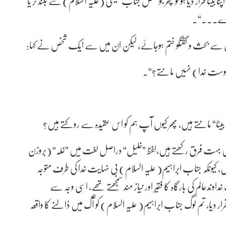
نا بیٹا قرار دیا ہو تو پھر جو شخص جناب عیسیٰ (علیہ السلام) سے بلند تر یا
رار دے۔۔۔“۔
ہ ان سے بحث و گفتگو ختم ہوجائے، لیکن ان میں سے ایک شخص نے کہا:
ی دوست خدا) نہیں مانتے؟“۔
 کا بیٹا“ مانتے ہیں، پھر کیوں آپ ہم کو اس عقیدہ سے روکتے ہیں؟
س میں بہت فرق رکھتے ہیں،لفظ ”خلیل“ دراصل لغت میں ”خَلّہ“ (بروزن
یونکہ جناب ابراہیم( علیہ السلام) بی نہایت خدا کی طرف متوجہ
عالم کی بارگاہ کا فقیر اور نیاز مند سمجھتے تھے، اسی وجہ سے
ار دیا، تم لوگ جناب ابراہیم( علیہ السلام) کو آگ میں ڈالنے کا واقعہ