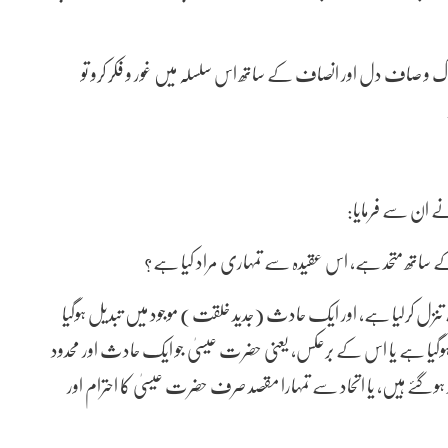
 پاک و صاف دل اور انصاف کے ساتھ اس سلسلہ میں غور و فکر کرو تو
م نے ان سے فرمایا:
 کے ساتھ متحد ہے، اس عقیدہ سے تمہاری مراد کیا ہے؟
تنزل کرلیا ہے، اور ایک حادث (جدید خلقت) موجود میں تبدیل ہوگیا
گیا ہے یا اس کے برعکس، یعنی حضرت عیسیٰ جو ایک حادث اور محدود
 ہوگئے ہیں، یا اتحاد سے تمہارا مقصد صرف حضرت عیسیٰ کا احترام اور