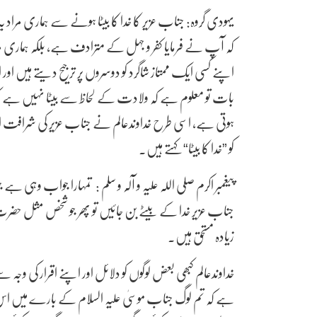
یہودی گروہ: جناب عزیر کا خدا کا بیٹا ہونے سے ہماری مراد ی
کہ آپ نے فرمایا کفر و جہل کے مترادف ہے، بلکہ ہماری مر
اپنے کسی ایک ممتاز شاگرد کو دوسروں پر ترجیح دیتے ہیں او
بات تو معلوم ہے کہ ولادت کے لحاظ سے بیٹا نہیں ہے کیونک
ہوتی ہے، اسی طرح خداوندعالم نے جناب عزیر کی شرافت اور ا
کو ”خدا کا بیٹا“ کہتے ہیں۔
پیغمبر اکرم صلی اللہ علیہ و آلہ و سلم : تمہارا جواب وہی
جناب عزیر خدا کے بیٹے بن جائیں تو پھر جو شخص مثل حضرت
زیادہ مستحق ہیں۔
خداوندعالم کبھی بعض لوگوں کو دلائل اور اپنے اقرار کی وجہ
ہے کہ تم لوگ جناب موسیٰ علیہ السلام کے بارے میں اس س