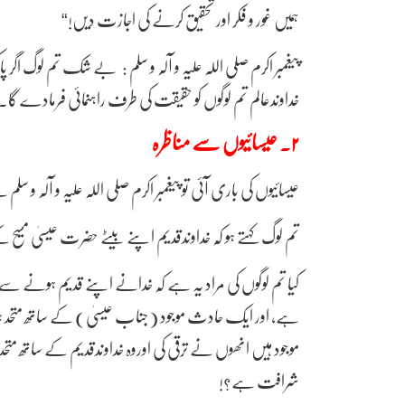
ہمیں غور و فکر اور تحقیق کرنے کی اجازت دیں!“
پیغمبر اکرم صلی اللہ علیہ و آلہ و سلم : بے شک تم لوگ اگر
خداوندعالم تم لوگوں کو حقیقت کی طرف راہنمائی فرمادے گا۔
۲۔ عیسائیوں سے مناظرہ
عیسائیوں کی باری آئی تو پیغمبر اکرم صلی اللہ علیہ و آلہ و سل
تم لوگ کہتے ہو کہ خداوندقدیم اپنے بیٹے حضرت عیسیٰ مسیح
کیا تم لوگوں کی مراد یہ ہے کہ خدانے اپنے قدیم ہونے سے 
ہے، اور ایک حادث موجود (جناب عیسیٰ) کے ساتھ متحد ہو
موجود ہیں انھوں نے ترقی کی اوروہ خداوندقدیم کے ساتھ متحد
شرافت ہے؟!