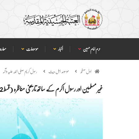
حرم امام حسین
أخبار
موسوعات
معارف
اول صفحہ
موسوعہ اہل بیت
رسول کریم صلی اللہ علیہ وآلہ
غیر مسلمین اور رسول اکرم کے ساتھ تاریخی مناظرہ (قسط 2)