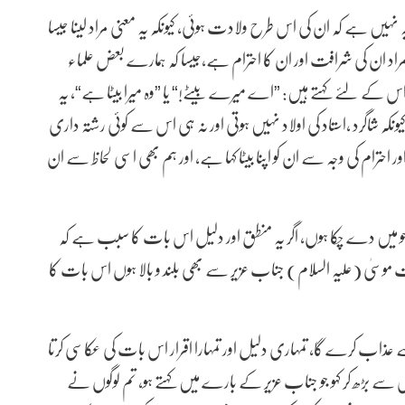
ہ نہیں ہے کہ ان کی اس طرح ولادت ہوئی، کیونکہ یہ معنی مراد لینا جیسا
اد ان کی شرافت اور ان کا احترام ہے،جیسا کہ ہمارے بعض علماء
ر اس کے لئے کہتے ہیں: ”اے میرے بیٹے!“ یا ”وہ میرا بیٹا ہے“، یہ
ہ شاگرد ،استاد کی اولاد نہیں ہوتی اور نہ ہی اس سے کوئی رشتہ داری
حترام کی وجہ سے ان کو اپنا بیٹا کہا ہے، اور ہم بھی اسی لحاظ سے ان
 ہے جو میں دے چکا ہوں، اگر یہ منطق اور دلیل اس بات کا سبب ہے کہ
 موسیٰ (علیہ السلام) جناب عزیر سے بھی بلند و بالا ہوں اس بات کا
 سے عذاب کرے گا، تمہاری دلیل اور تمہارا اقرار اس بات کی عکاسی کرتا
ے بڑھ کر کہو جو جناب عزیر کے بارے میں کہتے ہو، تم لوگوں نے