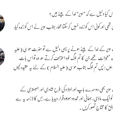
پاس کیا دلیل ہے کہ ”عزیر“ خدا کے بیٹے ہیں؟
ی اور کوئی اس کو زندہ نہیں کرسکتا تھا، جناب عزیر نے اس کو زندہ کیا،
جناب عزیر کے خدا کے بیٹے ہونے پر یہی دلیل ہے تو حضرت موسیٰ (علیہ
عجزات تھے جن کا تم لوگ خود اعتراف کرتے ہو، وہ تو اس بات
تر ہوں ! پس تم لوگ جناب موسیٰ (علیہ السلام) کے لئے یہ عقیدہ کیوں
 کہ عزیر بھی دوسرے باپ اور اولاد کی طرح شادی اور ہمبستری کے
یک مادّی، جسمانی اور محدود موجودقرار دیدیا ہے، جس کا لازمہ یہ ہے
لق کا محتاج تصور کریں۔