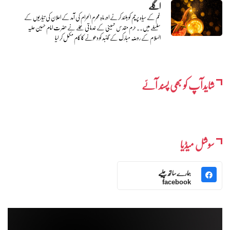
اگلے
غم کے سیاہ پرچم کو بلند کرنے اور ماہِ محرم الحرام کی آمد کے اعلان کی تیاریوں کے
سلسلے میں.. حرم مقدس حسینی کے خدماتی عملے نے حضرت امام حسین علیہ
السلام کے روضہ مبارک کے گنبد کو دھونے کا کام مکمل کر لیا
شایدآپ کو بھی پسند آئے
سوشل میڈیا
ہمارے ساتھ چلیے
facebook