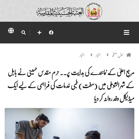
اول صفحہ
اخبار
اخبار
مرجعِ اعلیٰ کے نمائندے کی ہدایت پر.. حرم مقدس حسینی نے بابل
کے شہر الشوملی میں (مفت) طبی خدمات کی فراہمی کے لیے ایک
میڈیکل وفد روانہ کر دیا