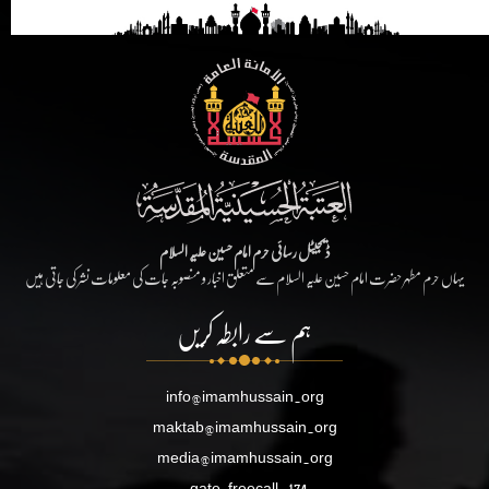
ڈیجیٹل رسائی حرم امام حسین علیہ السلام
یہاں حرم مطہر حضرت امام حسین علیہ السلام سے متعلق اخبار و منصوبہ جات کی معلومات نشر کی جاتی ہیں
ہم سے رابطہ کریں
info@imamhussain.org
maktab@imamhussain.org
media@imamhussain.org
gate.freecall
174