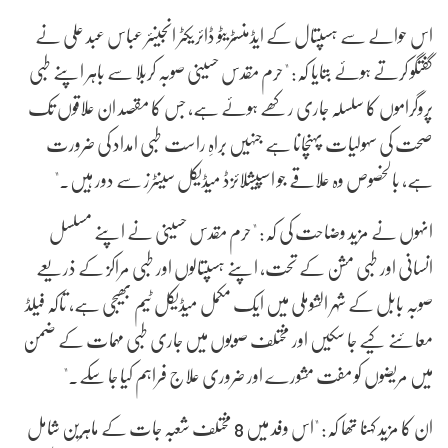
اس حوالے سے ہسپتال کے ایڈمنسٹریٹو ڈائریکٹر انجینئر عباس عبد علی نے
گفتگو کرتے ہوئے بتایا کہ: "حرم مقدس حسینی صوبہ کربلا سے باہر اپنے طبی
پروگراموں کا سلسلہ جاری رکھے ہوئے ہے، جس کا مقصد ان علاقوں تک
صحت کی سہولیات پہنچانا ہے جنہیں براہِ راست طبی امداد کی ضرورت
ہے، بالخصوص وہ علاقے جو اسپیشلائزڈ میڈیکل سینٹرز سے دور ہیں۔"
انہوں نے مزید وضاحت کی کہ: "حرم مقدس حسینی نے اپنے مسلسل
انسانی اور طبی مشن کے تحت، اپنے ہسپتالوں اور طبی مراکز کے ذریعے
صوبہ بابل کے شہر الشوملی میں ایک مکمل میڈیکل ٹیم بھیجی ہے، تاکہ فیلڈ
معائنے کیے جا سکیں اور مختلف صوبوں میں جاری طبی مہمات کے ضمن
میں مریضوں کو مفت مشورے اور ضروری علاج فراہم کیا جا سکے۔"
ان کا مزید کہنا تھا کہ: "اس وفد میں 8 مختلف شعبہ جات کے ماہرین شامل