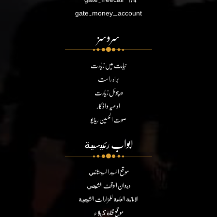
gate.money_account
سروسز
نیابت میں زیارت
براہ راست
ورچوئل زیارت
ادعیہ و اذکار
صوت الحسین ریڈیو
ابواب رئيسية
موقع السيد السيستاني
ديوان الوقف الشيعي
الامانة العامة للمزارات الشيعية
موقع قناة كربلاء