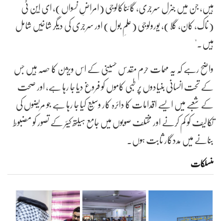
ہیں، جن میں جنرل سرجری، گائناکالوجی (امراضِ نسواں)، ای این ٹی
(ناک، کان، گلا)، یورولوجی (علمِ بول) اور سرجری کی دیگر شاخیں شامل
ہیں۔"
واضح رہے کہ یہ مہمات حرم مقدس حسینی کے اس ویژن کا حصہ ہیں جس
کے تحت انسانی بنیادوں پر طبی کاموں کو فروغ دیا جا رہا ہے، اور صحت
کے شعبے میں ایسے اقدامات کا دائرہ کار وسیع کیا جا رہا ہے جو مریضوں کی
تکالیف کو کم کرنے اور مختلف صوبوں میں جامع ہیلتھ کیئر کے تصور کو مضبوط
بنانے میں مددگار ثابت ہوں۔
منسلکات