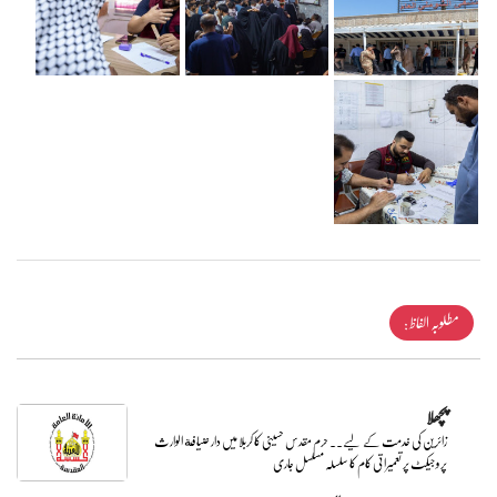
مطلوبہ الفاظ :
پچھلا
زائرین کی خدمت کے لیے.. حرم مقدس حسینی کا کربلا میں دار ضیافة الوارث
پروجیکٹ پر تعمیراتی کام کا سلسلہ مسلسل جاری