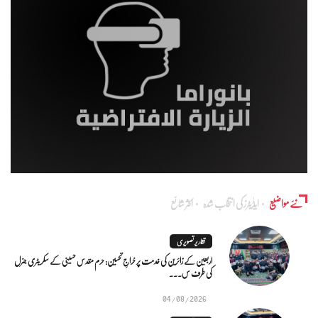
نئے مواضیع
ایڈٰیٹرز کی انتخاب شدہ
اکثر شائع
تقاریر تصویری
اربعین کے زائرین کی خدمت پر خراجِ تحسین: حرم مقدس حسینی کے سکریٹری جنرل
کی طرف س...
04/08/2026