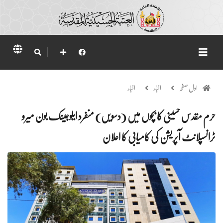
اول صفحہ
اخبار
اخبار
حرم مقدس حسینی کا بچوں میں (دسویں) منفرد ایلوجینک بون میرو
ٹرانسپلانٹ آپریشن کی کامیابی کا اعلان