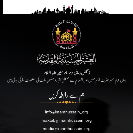
ڈیجیٹل رسائی حرم امام حسین علیہ السلام
یہاں حرم مطہر حضرت امام حسین علیہ السلام سے متعلق اخبار و منصوبہ جات کی معلومات نشر کی جاتی ہیں
ہم سے رابطہ کریں
info@imamhussain.org
maktab@imamhussain.org
media@imamhussain.org