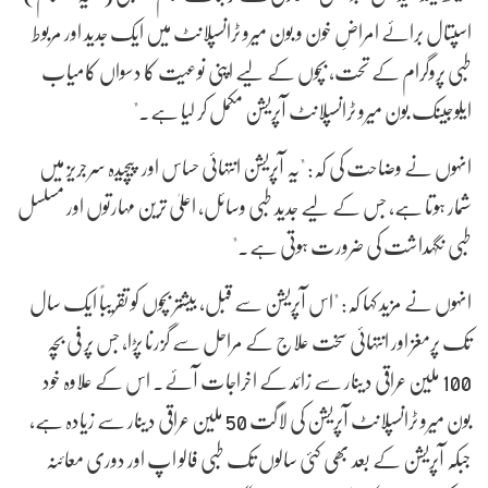
اسپتال برائے امراضِ خون و بون میرو ٹرانسپلانٹ میں ایک جدید اور مربوط
طبی پروگرام کے تحت، بچوں کے لیے اپنی نوعیت کا دسواں کامیاب
ایلوجینک بون میرو ٹرانسپلانٹ آپریشن مکمل کر لیا ہے۔"
انہوں نے وضاحت کی کہ: "یہ آپریشن انتہائی حساس اور پیچیدہ سرجریز میں
شمار ہوتا ہے، جس کے لیے جدید طبی وسائل، اعلیٰ ترین مہارتوں اور مسلسل
طبی نگہداشت کی ضرورت ہوتی ہے۔"
انہوں نے مزید کہا کہ: "اس آپریشن سے قبل، بیشتر بچوں کو تقریباً ایک سال
تک پرمغز اور انتہائی سخت علاج کے مراحل سے گزرنا پڑا، جس پر فی بچہ
100 ملین عراقی دینار سے زائد کے اخراجات آئے۔ اس کے علاوہ خود
بون میرو ٹرانسپلانٹ آپریشن کی لاگت 50 ملین عراقی دینار سے زیادہ ہے،
جبکہ آپریشن کے بعد بھی کئی سالوں تک طبی فالو اپ اور دوری معائنہ