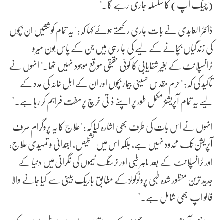
(چیک اپ) کا سلسلہ جاری رہے گا۔"
ڈاکٹر العابدی نے بات جاری رکھتے ہوئے کہا کہ: "یہ تمام کوششیں ان بچوں
کی زندگیاں بچانے کے لیے کی جا رہی ہیں جن کے پاس بون میرو
ٹرانسپلانٹ کے بغیر شفایابی کا کوئی حقیقی موقع موجود نہیں تھا۔" انہوں نے
تاکید کی کہ: "حرم مقدس حسینی بیمار بچوں اور ان کے اہل خانہ کی مدد کے
لیے یہ تمام آپریشنز مکمل طور پر اپنے ذاتی خرچ پر مفت فراہم کر رہا ہے۔"
انہوں نے اس بات کی طرف بھی اشارہ کیا کہ: "علاج کا یہ پروگرام صرف
آپریشن تک محدود نہیں ہے، بلکہ اس میں تشخیص، ابتدائی و تمہیدی علاج،
اور ٹرانسپلانٹ کے بعد ماہر طبی اور نرسنگ ٹیموں کی نگرانی میں دنیا کے
جدید ترین منظور شدہ طبی پروٹوکولز کے مطابق باریک بینی سے کیا جانے والا
فالو اپ بھی شامل ہے۔"