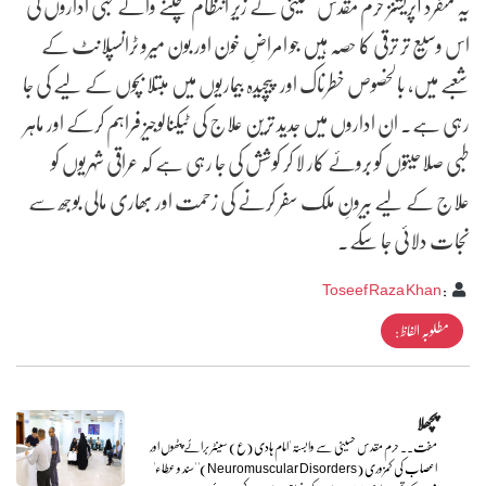
یہ منفرد آپریشنز حرم مقدس حسینی کے زیرِ انتظام چلنے والے طبی اداروں کی
اس وسیع تر ترقی کا حصہ ہیں جو امراضِ خون اور بون میرو ٹرانسپلانٹ کے
شعبے میں، بالخصوص خطرناک اور پیچیدہ بیماریوں میں مبتلا بچوں کے لیے کی جا
رہی ہے۔ ان اداروں میں جدید ترین علاج کی ٹیکنالوجیز فراہم کرکے اور ماہر
طبی صلاحیتوں کو بروئے کار لا کر کوشش کی جا رہی ہے کہ عراقی شہریوں کو
علاج کے لیے بیرونِ ملک سفر کرنے کی زحمت اور بھاری مالی بوجھ سے
نجات دلائی جا سکے۔
Toseef Raza Khan
:
مطلوبہ الفاظ :
پچھلا
مفت.. حرم مقدس حسینی سے وابستہ 'امام ہادی (ع) سینٹر برائے پٹھوں اور
اعصاب کی کمزوری (Neuromuscular Disorders)' 'سند و عطاء'