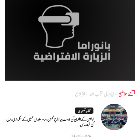
نئے مواضیع
ایڈٰیٹرز کی انتخاب شدہ
اکثر شائع
تقاریر تصویری
اربعین کے زائرین کی خدمت پر خراجِ تحسین: حرم مقدس حسینی کے سکریٹری جنرل
کی طرف س...
04/08/2026