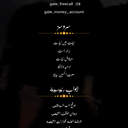
gate.freecall
174
gate.money_account
سروسز
نیابت میں زیارت
براہ راست
ورچوئل زیارت
ادعیہ و اذکار
صوت الحسین ریڈیو
ابواب رئيسية
موقع السيد السيستاني
ديوان الوقف الشيعي
الامانة العامة للمزارات الشيعية