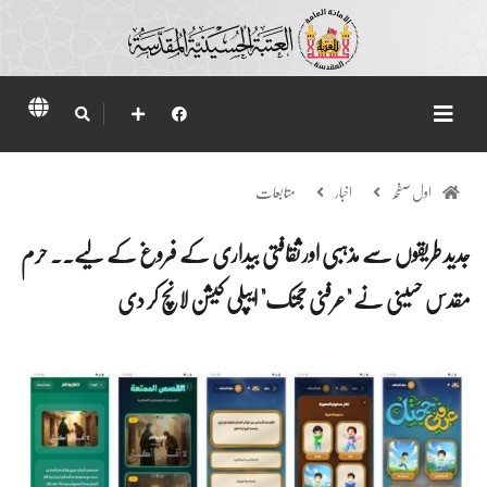
اول صفحہ
اخبار
متابعات
جدید طریقوں سے مذہبی اور ثقافتی بیداری کے فروغ کے لیے.. حرم
مقدس حسینی نے "عرفنی حجتک" ایپلی کیشن لانچ کر دی