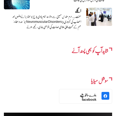
اگلے
مفت.. حرم مقدس حسینی سے وابستہ 'امام ہادی (ع) سینٹر برائے پٹھوں اور
اعصاب کی کمزوری (Neuromuscular Disorders)' 'سند و عطاء'
مہم کے تحت اپنی علاجی خدمات کی فراہمی جاری رکھے ہوئے
شایدآپ کو بھی پسند آئے
سوشل میڈیا
ہمارے ساتھ چلیے
facebook