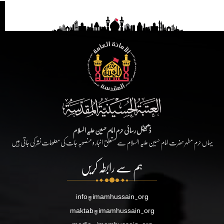
ڈیجیٹل رسائی حرم امام حسین علیہ السلام
یہاں حرم مطہر حضرت امام حسین علیہ السلام سے متعلق اخبار و منصوبہ جات کی معلومات نشر کی جاتی ہیں
ہم سے رابطہ کریں
info@imamhussain.org
maktab@imamhussain.org