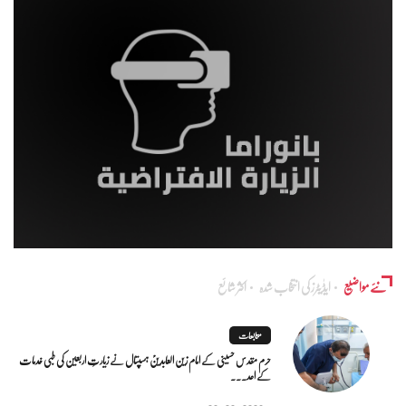
نئے مواضیع
ایڈٰیٹرز کی انتخاب شدہ
اکثر شائع
متابعات
حرم مقدس حسینی کے امام زین العابدینؑ ہسپتال نے زیارتِ اربعین کی طبی خدمات
کے اعد...