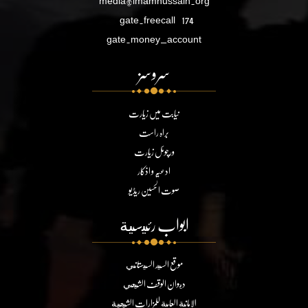
media@imamhussain.org
gate.freecall
174
gate.money_account
سروسز
نیابت میں زیارت
براہ راست
ورچوئل زیارت
ادعیہ و اذکار
صوت الحسین ریڈیو
ابواب رئيسية
موقع السيد السيستاني
ديوان الوقف الشيعي
الامانة العامة للمزارات الشيعية