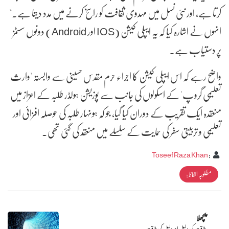
کرتا ہے، اور نئی نسل میں مہدوی ثقافت کو راسخ کرنے میں مدد دیتا ہے۔"
انہوں نے اشارہ کیا کہ یہ ایپلی کیشن (IOS اور Android) دونوں سسٹمز
پر دستیاب ہے۔
واضح رہے کہ اس ایپلی کیشن کا اجراء حرم مقدس حسینی سے وابستہ 'وارث
تعلیمی گروپ' کے اسکولوں کی جانب سے پوزیشن ہولڈر طلبہ کے اعزاز میں
منعقدہ ایک تقریب کے دوران کیا گیا، جو کہ ہونہار طلبہ کی حوصلہ افزائی اور
تعلیمی و تربیتی سفر کی حمایت کے سلسلے میں منعقد کی گئی تھی۔
Toseef Raza Khan
:
مطلوبہ الفاظ :
پچھلا
طاقت کی دلیل اور دلیل کی طاقت