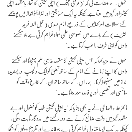
انہوں نے وضاحت کی کہ "(عرفنی حجتک) ایپلی کیشن کا شمار بامقصد ایپلی
کیشنز اور گیمز میں ہوتا ہے، کیونکہ یہ ایک مسابقتی اور انٹرایکٹو انداز میں پوچھے
گئے سوالات اور کہانیوں کے ذریعے امام مہدی (عجل اللہ فرجہ
الشریف) کے بارے میں خصوصی علمی مواد فراہم کرتی ہے جو سیکھنے
والوں کو اپنی طرف راغب کرتا ہے۔"
انہوں نے مزید کہا کہ "اس ایپلی کیشن کا مقصد مذہبی علم پہنچانا اور سیکھنے
والوں کا اپنے زمانے کے امام کے ساتھ تعلق کو ایک دلچسپ اور پسندیدہ
انداز میں مضبوط کرنا ہے، اس کے ساتھ ساتھ ان کے فارغ وقت کو
سائنسی اور تعلیمی طور پر فائدہ مند بنانا ہے۔"
ڈاکٹر علاء الصالحی نے یہ بھی بتایا کہ "یہ ایپلی کیشن طلبہ کو فضول اور بے
مقصد گیمز میں وقت ضائع کرنے سے دور رکھنے میں مددگار ثابت ہوگی،
کیونکہ یہ ایک ایسا متبادل فراہم کرتی ہے جو فائدے اور تفریح دونوں کو یکجا