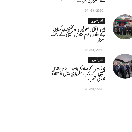
04/08/2026
تقاریر تصویری
بین الاقوامی صحافیوں اور کنٹینٹ کریئیٹرز
کے وفد کی حرم مقدس حسینی کے نائب
سکریٹر...
04/08/2026
تقاریر تصویری
خدمات کے بہاؤ کا جائزہ.. حرم مقدس
حسینی کے نائب سکریٹری جنرل کا متعدد
خدماتی شعب...
03/08/2026