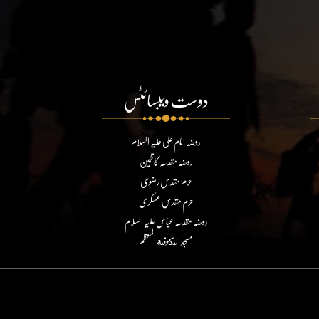
دوست ویبسائٹس
روضہ امام علی علیہ السلام
روضہ مقدسہ کاظمین
حرم مقدس رضوی
حرم مقدس عسکری
روضہ مقدسہ عباس علیہ السلام
مسجد الكوفة المعظم