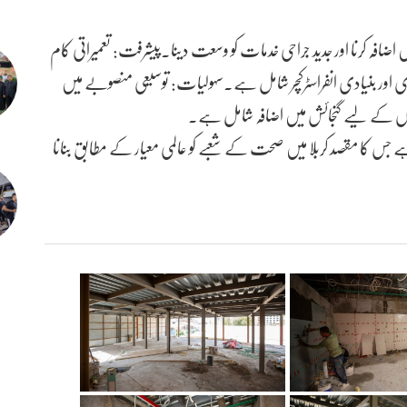
ں اضافہ کرنا اور جدید جراحی خدمات کو وسعت دینا۔پیشرفت: تعمیراتی کام
اری اور بنیادی انفراسٹرکچر شامل ہے۔سہولیات: توسیعی منصوبے میں
یضوں کے لیے گنجائش میں اضافہ شامل ہے۔
جس کا مقصد کربلا میں صحت کے شعبے کو عالمی معیار کے مطابق بنانا