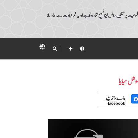
ومیت پر غمگین سانس لینا تسبیح شمار ہوتا ہے اور یہ غم عبادت ہے، ہمارا راز
وشل میڈیا
ہمارے ساتھ چلیے
facebook