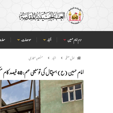
حرم امام حسین
أخبار
موسوعات
معارف
اول صفحہ
اخبار
منصوبہ معماری
امام حسین (ع) ہسپتال کی توسیعی مہم: 40 فیصد کام مکمل