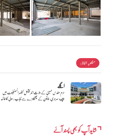
مطلوبہ الفاظ :
اگلے
حرم مقدس حسینی کے وارث انٹرنیشنل کینسر انسٹیٹیوٹ میں
پیچیدہ سرجری: خاتون کے پھیپھڑے سے نایاب رسولی کا خاتمہ
شایدآپ کو بھی پسند آئے