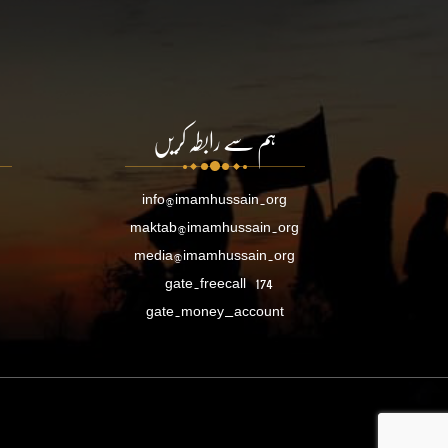
ہم سے رابطہ کریں
info@imamhussain.org
maktab@imamhussain.org
media@imamhussain.org
gate.freecall
174
gate.money_account