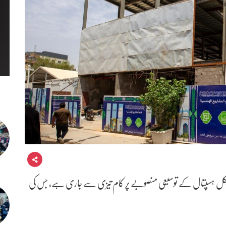
کل ہسپتال کے توسیعی منصوبے پر کام تیزی سے جاری ہے، جس کی