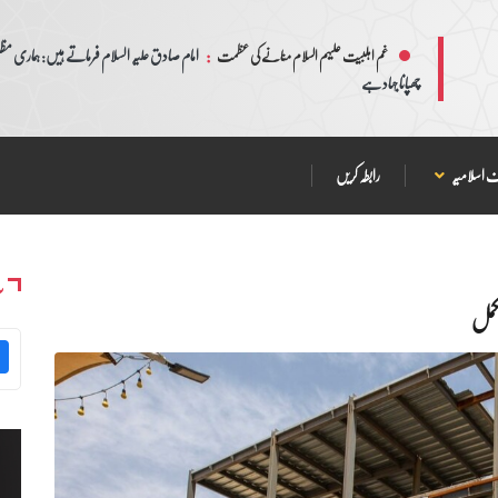
:
امام صادق علیہ السلام فرماتے ہیں: ہماری مظلم
غم اہلبیت علیہم السلام منانے کی عظمت
چھپانا جہاد ہے
 اسلامیہ
رابطہ کریں
س