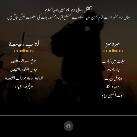
ڈیجیٹل رسائی حرم امام حسین علیہ السلام
یہاں حرم مطہر حضرت امام حسین علیہ السلام سے متعلق اخبار و منصوبہ جات کی معلومات نشر کی جاتی ہیں
سروسز
ابواب رئيسية
نیابت میں زیارت
موقع السيد السيستاني
براہ راست
ديوان الوقف الشيعي
ورچوئل زیارت
الامانة العامة للمزارات الشيعية
ادعیہ و اذکار
موقع قناة كربلاء
صوت الحسین ریڈیو