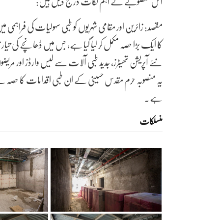
اس منصوبے کے اہم نکات درج ذیل ہیں:
مقصد: زائرین اور مقامی شہریوں کو طبی سہولیات کی فراہمی می
کا ایک بڑا حصہ مکمل کر لیا گیا ہے، جس میں ڈھانچے کی تی
نئے آپریشن تھیٹرز، جدید طبی آلات سے لیس وارڈز اور مر
یہ منصوبہ حرم مقدس حسینی کے ان طبی اقدامات کا حصہ ہے 
ہے۔
منسلکات