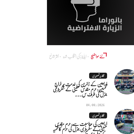
نئے مواضیع
ایڈٰیٹرز کی انتخاب شدہ
اکثر شائع
تقاریر تصویری
اربعین کے زائرین کی خدمت پر خراجِ
تحسین: حرم مقدس حسینی کے سکریٹری
جنرل کی طرف س...
04/08/2026
تقاریر تصویری
اربعین کی مناسبت سے: حرم مقدس
حسینی کے سکریٹری جنرل کی حرم کاظمیہ
کے سکریٹری جنر...