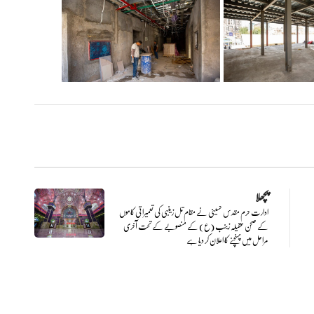
پچھلا
ادارت حرم مقدس حسینی نے مقام تل زینبی کی تعمیراتی کاموں
کے صحن عقیلہ زینب (ع) کے منصوبے کے تحت آخری
مراحل میں پہنچنے کا اعلان کر دیا ہے