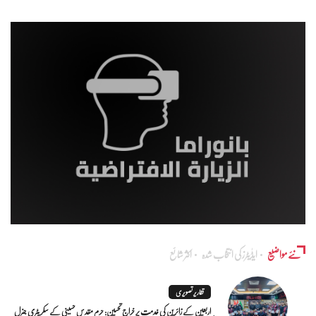
نئے مواضیع
ایڈٰیٹرز کی انتخاب شدہ
اکثر شائع
تقاریر تصویری
اربعین کے زائرین کی خدمت پر خراجِ تحسین: حرم مقدس حسینی کے سکریٹری جنرل