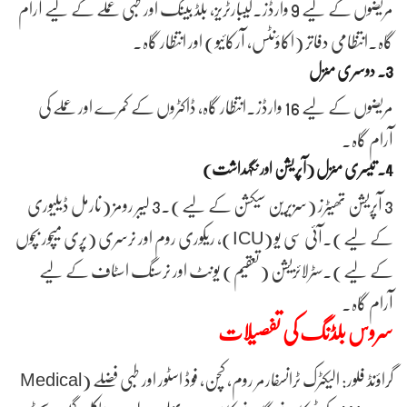
مریضوں کے لیے 9 وارڈز۔لیبارٹریز، بلڈ بینک اور طبی عملے کے لیے آرام
گاہ۔انتظامی دفاتر (اکاؤنٹس، آرکائیو) اور انتظار گاہ۔
3. دوسری منزل
مریضوں کے لیے 16 وارڈز۔انتظار گاہ، ڈاکٹروں کے کمرے اور عملے کی
آرام گاہ۔
4. تیسری منزل (آپریشن اور نگہداشت)
3 آپریشن تھیٹرز (سزیرین سیکشن کے لیے)۔3 لیبر رومز (نارمل ڈیلیوری
کے لیے)۔آئی سی یو (ICU)، ریکوری روم اور نرسری (پری میچور بچوں
کے لیے)۔سٹرلائزیشن (تعقیم) یونٹ اور نرسنگ اسٹاف کے لیے
آرام گاہ۔
سروس بلڈنگ کی تفصیلات
گراؤنڈ فلور: الیکٹرک ٹرانسفارمر روم، کچن، فوڈ اسٹور اور طبی فضلے (Medical