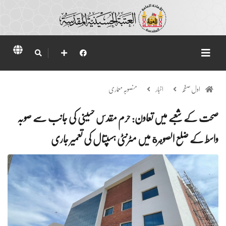
اول صفحہ
اخبار
منصوبہ معماری
صحت کے شعبے میں تعاون: حرم مقدس حسینی کی جانب سے صوبہ
واسط کے ضلع الصويرة میں مٹرنٹی ہسپتال کی تعمیر جاری