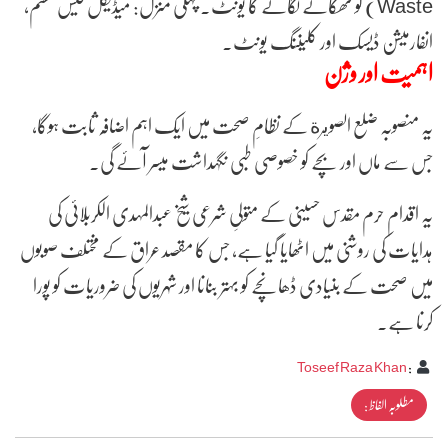
Waste) کو ٹھکانے لگانے کا یونٹ۔پہلی منزل: میڈیکل گیس سسٹم،
انفارمیشن ڈیسک اور کلیننگ یونٹ۔
اہمیت اور وژن
یہ منصوبہ ضلع الصويرة کے نظامِ صحت میں ایک اہم اضافہ ثابت ہوگا،
جس سے ماں اور بچے کو خصوصی طبی نگہداشت میسر آئے گی۔
یہ اقدام حرم مقدس حسینی کے متولیِ شرعی شیخ عبدالمہدی الکربلائی کی
ہدایات کی روشنی میں اٹھایا گیا ہے، جس کا مقصد عراق کے مختلف صوبوں
میں صحت کے بنیادی ڈھانچے کو بہتر بنانا اور شہریوں کی ضروریات کو پورا
کرنا ہے۔
Toseef Raza Khan
:
مطلوبہ الفاظ :