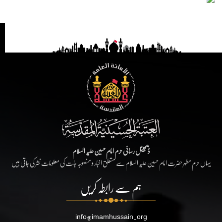
ڈیجیٹل رسائی حرم امام حسین علیہ السلام
یہاں حرم مطہر حضرت امام حسین علیہ السلام سے متعلق اخبار و منصوبہ جات کی معلومات نشر کی جاتی ہیں
ہم سے رابطہ کریں
info@imamhussain.org