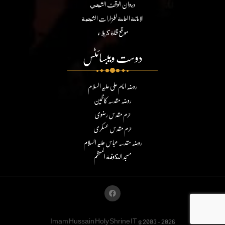
ديوان الوقف الشيعي
الامانة العامة للمزارات الشيعية
موقع قناة كربلاء
دوست ویبسائٹس
روضہ امام علی علیہ السلام
روضہ مقدسہ کاظمین
حرم مقدس رضوی
حرم مقدس عسکری
روضہ مقدسہ عباس علیہ السلام
مسجد الكوفة المعظم
Imam Hussain Holy Shrine IT @2003 - 2026