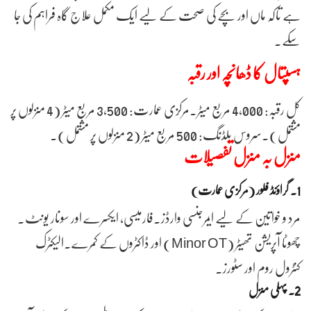
ہے تاکہ ماں اور بچے کی صحت کے لیے ایک مکمل علاج گاہ فراہم کی جا
سکے۔
ہسپتال کا ڈھانچہ اور رقبہ
کل رقبہ: 4,000 مربع میٹر۔مرکزی عمارت: 3,500 مربع میٹر (4 منزلوں پر
مشتمل)۔سروس بلڈنگ: 500 مربع میٹر (2 منزلوں پر مشتمل)۔
منزل بہ منزل تفصیلات
1. گراؤنڈ فلور (مرکزی عمارت)
مرد و خواتین کے لیے ایمرجنسی وارڈز۔فارمیسی، ایکسرے اور سونار یونٹ۔
چھوٹا آپریشن تھیٹر (Minor OT) اور ڈاکٹروں کے کمرے۔الیکٹرک
کنٹرول روم اور سٹورز۔
2. پہلی منزل