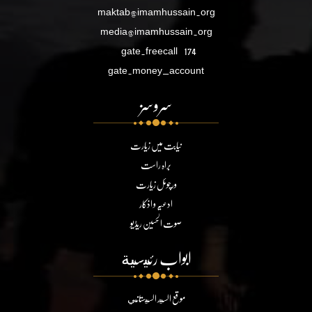
maktab@imamhussain.org
media@imamhussain.org
gate.freecall
174
gate.money_account
سروسز
نیابت میں زیارت
براہ راست
ورچوئل زیارت
ادعیہ و اذکار
صوت الحسین ریڈیو
ابواب رئيسية
موقع السيد السيستاني