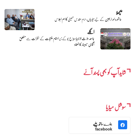
پچھلا
عاشورہ اور اربعین کے لیے تیاریاں: حرم مقدس حسینی کا اہم اجلاس
اگلے
جامعہ وارث الانبیاء (ع) کے زیر اہتمام منشیات کے خطرات سے متعلق
آگاہی سیمینار کا انعقاد
شایدآپ کو بھی پسند آئے
سوشل میڈیا
ہمارے ساتھ چلیے
facebook