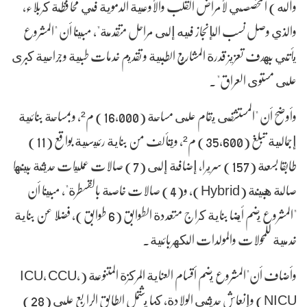
وآله) التخصصي لأمراض القلب والأوعية الدموية في محافظة كربلاء،
والذي وصل نسب الإنجاز فيه إلى مراحل متقدمة"، مبينا أن "المشروع
يأتي بهدف تعزيز قدرة المشاريع الطبية و تقديم خدمات طبية وجراحية كبرى
على مستوى العراق".
وأوضح أن "المستشفى يقام على مساحة (16,000) م²، وبمساحة بنائية
إجمالية تبلغ (35,600) م²، ويتألف من بناية رئيسية بواقع (11)
طابقا بسعة (157) سريرا، إضافة إلى (7) صالات عمليات حديثة بينها
صالة هجينة (Hybrid)، و(4) صالات خاصة بالقسطرة"، مبينا أن
"المشروع يضم أيضا بناية كراج متعددة الطوابق (6 طوابق)، فضلا عن بناية
خدمية للمحولات والمولدات الكهربائية.
وأضاف أن"المشروع يضم أقسام العناية المركزة المتنوعة (ICU, CCU,
NICU) وإنعاش حديثي الولادة، كما يشتمل الطابق الرابع على (28)