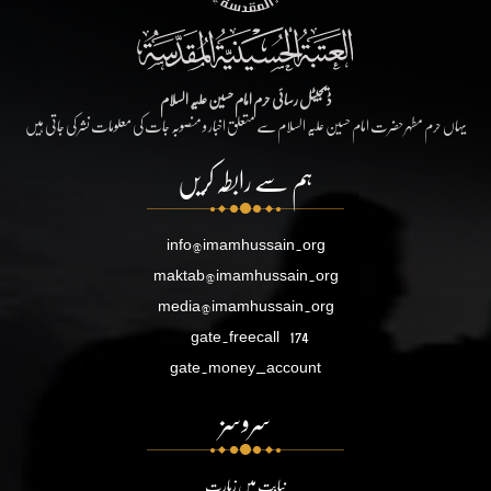
ڈیجیٹل رسائی حرم امام حسین علیہ السلام
یہاں حرم مطہر حضرت امام حسین علیہ السلام سے متعلق اخبار و منصوبہ جات کی معلومات نشر کی جاتی ہیں
ہم سے رابطہ کریں
info@imamhussain.org
maktab@imamhussain.org
media@imamhussain.org
gate.freecall
174
gate.money_account
سروسز
نیابت میں زیارت