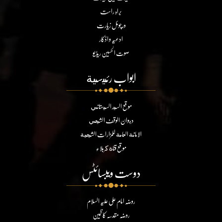
براہ راست
ورچوئل زیارت
ادعیہ و اذکار
صوت الحسین ریڈیو
ابواب رئيسية
موقع السيد السيستاني
ديوان الوقف الشيعي
الامانة العامة للمزارات الشيعية
موقع قناة كربلاء
دوست ویبسائٹس
روضہ امام علی علیہ السلام
روضہ مقدسہ کاظمین