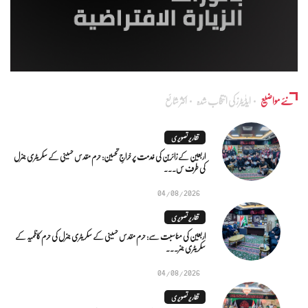
نئے مواضیع
ایڈٰیٹرز کی انتخاب شدہ
اکثر شائع
تقاریر تصویری
اربعین کے زائرین کی خدمت پر خراجِ تحسین: حرم مقدس حسینی کے سکریٹری جنرل
کی طرف س...
04/08/2026
تقاریر تصویری
اربعین کی مناسبت سے: حرم مقدس حسینی کے سکریٹری جنرل کی حرم کاظمیہ کے
سکریٹری جنر...
04/08/2026
تقاریر تصویری