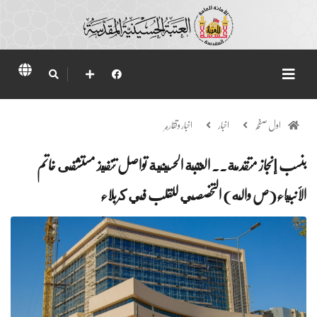
اول صفحہ
اخبار
اخبار وتقارير
بنسب إنجاز متقدمة.. العتبة الحسينية تواصل تنفيذ مستشفى خاتم
الأنبياء(ص واله) التخصصي للقلب في كربلاء