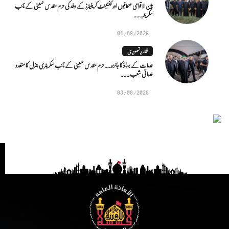
بین الاقوامی صحافیوں اور کنٹینٹ کریئیٹرز کے وفد کی حرم مقدس حسینی کے نائب
سکریٹر...
04/08/2026
تقاریر تصویری
خدمات کے بہاؤ کا جائزہ.. حرم مقدس حسینی کے نائب سکریٹری جنرل کا متعدد
خدماتی شعب...
03/08/2026