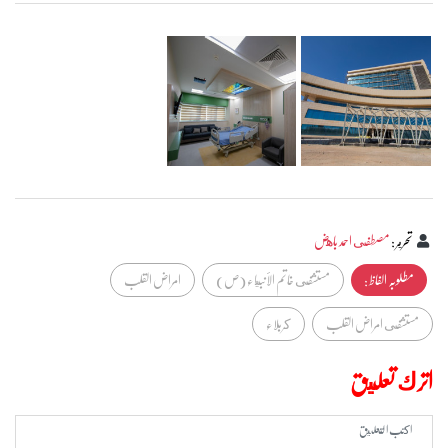
تحرير
:
مصطفى احمد باهض
مطلوبہ الفاظ :
مستشفى خاتم الأنبياء (ص)
امراض القلب
مستشفى امراض القلب
كربلاء
اترك تعليق