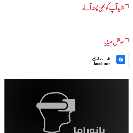
شایدآپ کو بھی پسند آئے
سوشل میڈیا
ہمارے ساتھ چلیے
facebook