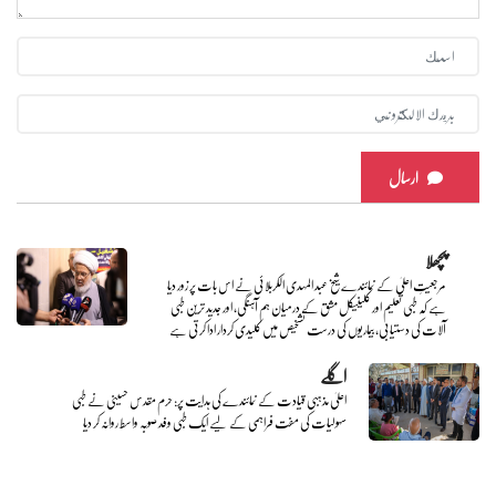
ارسال
پچھلا
مرجعیتِ اعلیٰ کے نمائندے شیخ عبد المہدی الکربلائی نے اس بات پر زور دیا
ہے کہ طبی تعلیم اور کلینیکل مشق کے درمیان ہم آہنگی، اور جدید ترین طبی
آلات کی دستیابی، بیماریوں کی درست تشخیص میں کلیدی کردار ادا کرتی ہے
اگلے
اعلیٰ مذہبی قیادت کے نمائندے کی ہدایت پر: حرم مقدس حسینی نے طبی
سہولیات کی مفت فراہمی کے لیے ایک طبی وفد صوبہ واسط روانہ کر دیا