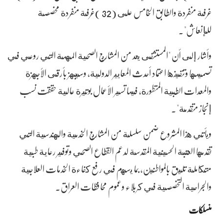
غرفة منفردة والطابق الخامس على (32 )غرفة منفردة مخصصة
للإنعاش".
وأشار إلى أن "المستشفى يعد من المشاريع الصحية المهمة التي روعي في
تصميمها وتنفيذها اعتماد أحدث المعايير الدولية، وسيجهز بأرقى الأجهزة
والمعدات الطبية المتطورة، فيما تسير الأعمال بوتيرة عالية حققت نسب
إنجاز متقدمة".
ويأتي هذا المشروع ضمن سلسلة من المشاريع الخدمية والهندسية التي
تقدمها العتبة الحسينية المقدسة لدعم القطاع الصحي وتوفير رعاية طبية
متكاملة تليق بالمواطنين، بما يسهم في رفع كفاءة الخدمات العلاجية
والجراحية التخصصية في كربلاء وعموم محافظات العراق.
منسلکات