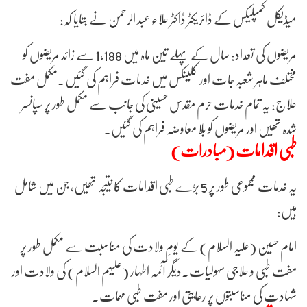
میڈیکل کمپلیکس کے ڈائریکٹر ڈاکٹر علاء عبد الرحمن نے بتایا کہ:
مریضوں کی تعداد: سال کے پہلے تین ماہ میں 1,188 سے زائد مریضوں کو
مختلف ماہر شعبہ جات اور کلینکس میں خدمات فراہم کی گئیں۔مکمل مفت
علاج: یہ تمام خدمات حرم مقدس حسینی کی جانب سے مکمل طور پر سپانسر
شدہ تھیں اور مریضوں کو بلا معاوضہ فراہم کی گئیں۔
طبی اقدامات (مبادرات)
یہ خدمات مجموعی طور پر 5 بڑے طبی اقدامات کا نتیجہ تھیں، جن میں شامل
ہیں:
امام حسین (علیہ السلام) کے یومِ ولادت کی مناسبت سے مکمل طور پر
مفت طبی و علاجی سہولیات۔دیگر آئمہ اطہار (علیہم السلام) کی ولادت اور
شہادت کی مناسبتوں پر رعایتی اور مفت طبی مہمات۔