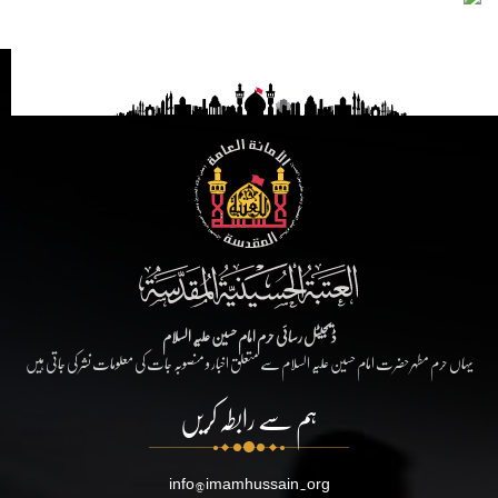
ڈیجیٹل رسائی حرم امام حسین علیہ السلام
یہاں حرم مطہر حضرت امام حسین علیہ السلام سے متعلق اخبار و منصوبہ جات کی معلومات نشر کی جاتی ہیں
ہم سے رابطہ کریں
info@imamhussain.org