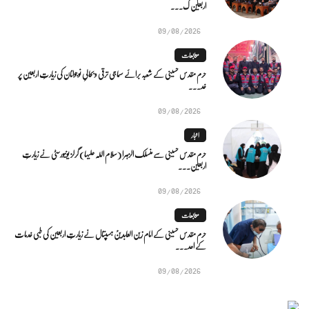
اربعین ک...
09/08/2026
متابعات
حرم مقدس حسینی کے شعبہ برائے سماجی ترقی و بحالیِ نوجوانان کی زیارتِ اربعین پر
خد...
09/08/2026
اخبار
حرم مقدس حسینی سے منسلک الزہرا (سلام اللہ علیہا) گرلز یونیورسٹی نے زیارتِ
اربعین...
09/08/2026
متابعات
حرم مقدس حسینی کے امام زین العابدینؑ ہسپتال نے زیارتِ اربعین کی طبی خدمات
کے اعد...
09/08/2026