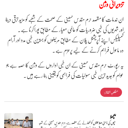
تزویراتی وژن
ان خدمات کا مقصد حرم مقدس حسینی کے صحت کے شعبے کو مزید ترقی دینا
اور شہریوں کی طبی ضروریات کو عالمی معیار کے مطابق پورا کرنا ہے۔
کمپلیکس اپنے آپریشنل پلان کے مطابق مریضوں کو بہترین طبی مدد اور آرام
دہ ماحول فراہم کرنے کے لیے پرعزم ہے۔
یہ رپورٹ حرم مقدس حسینی کے ان طبی اداروں کے وژن کا حصہ ہے جو
عوام کو جدید ترین طبی سہولیات کی فراہمی کو یقینی بنا رہے ہیں۔
مطلوبہ الفاظ :
پچھلا
بچوں کی ذہنی صلاحیتوں کو نکھارنے کے مقصد سے، حرم مقدس حسینی کے شعبہ