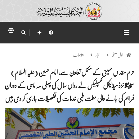
اول صفحہ
اخبار
متابعات
حرم مقدس حسینی کے مکمل تعاون سے، امام حسین (علیہ السلام)
سپیشلائزڈ میڈیکل کمپلیکس نے رواں سال کی پہلی سہ ماہی کے دوران
فراہم کی جانے والی مفت طبی خدمات کی تفصیلات جاری کر دی ہیں