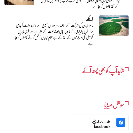
برائے سماجی ترقی و بحالیِ نوجوانان نے ذہنی حساب کتاب پروگرام میں رجسٹریشن
کے آغاز کا اعلان کر دیا ہے
اگلے
نامور ماہرین کی شرکت کے ساتھ، حرم مقدس حسینی سے وابستہ وارث اکیڈمی
برائے پائیدار ترقی نے ماحول، پانی اور زراعت کے حوالے سے "قومی ماہرین
کونسل" کی سرگرمیوں کے آغاز کے لیے تمام تیاریاں مکمل کرنے کا اعلان کر دیا
ہے
شایدآپ کو بھی پسند آئے
سوشل میڈیا
ہمارے ساتھ چلیے
facebook