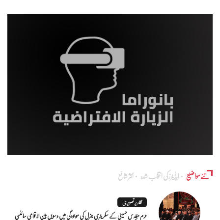
نئے مواضیع
ایڈٰیٹرز کی انتخاب شدہ
اکثر شائع
تقاریر تصویری
حرم مقدس حسینی کے سکریٹری جنرل کی موجودگی میں دسویں بین الاقوامی سائنسی