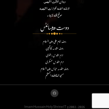
ديوان الوقف الشيعي
الامانة العامة للمزارات الشيعية
موقع قناة كربلاء
دوست ویبسائٹس
روضہ امام علی علیہ السلام
روضہ مقدسہ کاظمین
حرم مقدس رضوی
حرم مقدس عسکری
روضہ مقدسہ عباس علیہ السلام
مسجد الكوفة المعظم
Imam Hussain Holy Shrine IT @2003 - 2026