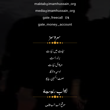
maktab@imamhussain.org
media@imamhussain.org
gate.freecall
174
gate.money_account
سروسز
نیابت میں زیارت
براہ راست
ورچوئل زیارت
ادعیہ و اذکار
صوت الحسین ریڈیو
ابواب رئيسية
موقع السيد السيستاني