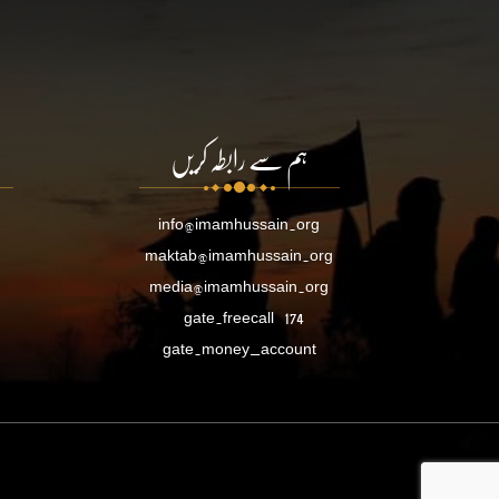
ہم سے رابطہ کریں
info@imamhussain.org
maktab@imamhussain.org
media@imamhussain.org
gate.freecall
174
gate.money_account