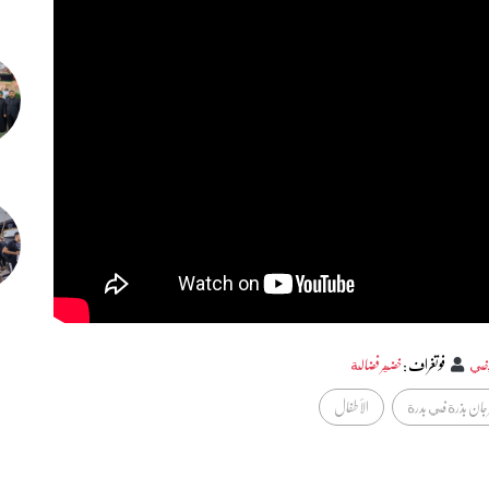
يفي
فوتغراف
:
خضير فضالة
جان بذرة في بدرة
الأطفال