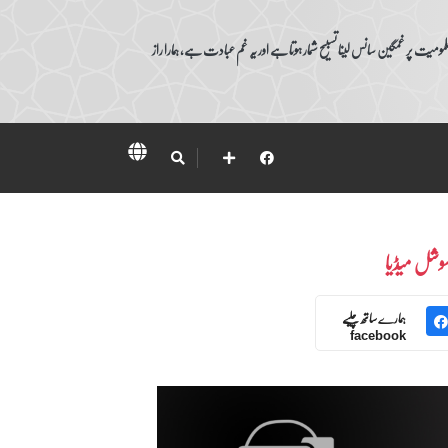
ومیت پر غمگین سانس لینا تسبیح شمار ہوتا ہے اور یہ غم عبادت ہے، ہمارا راز
وشل میڈیا
ہمارے ساتھ چلیے
facebook