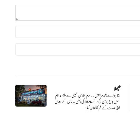
پچھلا
13 ہزار سے زائد مراجعین.. حرم مقدس حسینی سے وابستہ امام
حسین (ع) طبی مرکز نے 2026 کی پہلی سہ ماہی کے دوران
اپنی خدمات کے حجم کا اعلان کیا