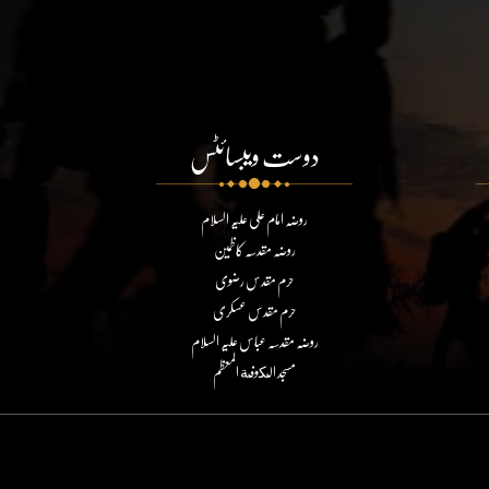
دوست ویبسائٹس
روضہ امام علی علیہ السلام
روضہ مقدسہ کاظمین
حرم مقدس رضوی
حرم مقدس عسکری
روضہ مقدسہ عباس علیہ السلام
مسجد الكوفة المعظم