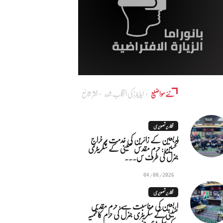
نئے مواضیع
ایڈٰیٹرز کی انتخاب شدہ
اکثر شائع
تقاریر تصویری
اربعین کے زائرین کی خدمت پر خراجِ
تحسین: حرم مقدس حسینی کے سکریٹری
جنرل کی طرف س...
04/08/2026
تقاریر تصویری
اربعین کی مناسبت سے: حرم مقدس
حسینی کے سکریٹری جنرل کی حرم کاظمیہ
کے سکریٹری جنر...