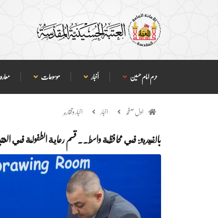
حرم امام حسین
أخبار
موسوعات
معارف
اول صفحہ
اخبار
اخبار وتقارير
بالفيديو: في محافظة واسط.. قسم رعاية الطفولة في العت