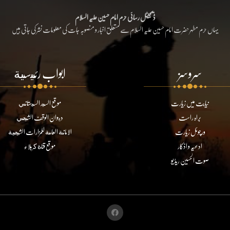
ڈیجیٹل رسائی حرم امام حسین علیہ السلام
یہاں حرم مطہر حضرت امام حسین علیہ السلام سے متعلق اخبار و منصوبہ جات کی معلومات نشر کی جاتی ہیں
سروسز
ابواب رئيسية
نیابت میں زیارت
موقع السيد السيستاني
براہ راست
ديوان الوقف الشيعي
ورچوئل زیارت
الامانة العامة للمزارات الشيعية
ادعیہ و اذکار
موقع قناة كربلاء
صوت الحسین ریڈیو