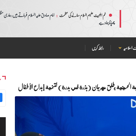
:
امام صادق علیہ السلام فرماتے ہیں: ہماری مظلم
غم اہلبیت علیہم السلام منانے کی عظمت
چھپانا جہاد ہے
 اسلامیہ
رابطہ کریں
س
بة الحسينية يطلق مهرجان (بذرة في بدرة) لتنمية إبداع الأطفال