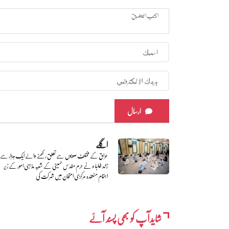
ارسال
اگلے
عراق کے مختلف صوبوں سے تعلق رکھنے والے ایک ہزار سے
زائد طلباء نے حرم مقدس حسینی کے شعبہ مذہبی امور کے زیر
اہتمام منعقدہ مرکزی امتحان میں شرکت کی
شایدآپ کو بھی پسند آئے