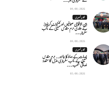
04/08/2026
تقاریر تصویری
بین الاقوامی صحافیوں اور کنٹینٹ کریئیٹرز
کے وفد کی حرم مقدس حسینی کے نائب
سکریٹر...
04/08/2026
تقاریر تصویری
خدمات کے بہاؤ کا جائزہ.. حرم مقدس
حسینی کے نائب سکریٹری جنرل کا متعدد
خدماتی شعب...
03/08/2026