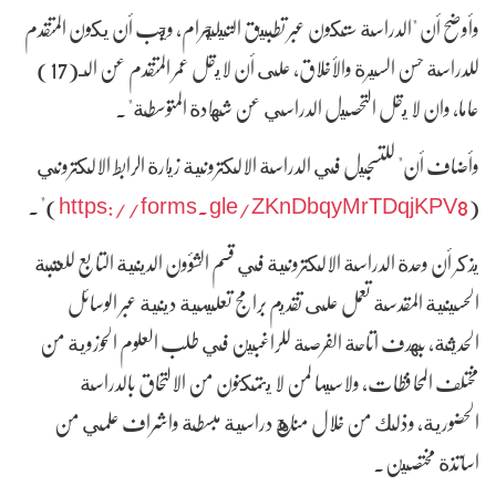
وأوضح أن "الدراسة ستكون عبر تطبيق التيليجرام، ويجب أن يكون المتقدم
للدراسة حسن السيرة والأخلاق، على أن لايقل عمر المتقدم عن الـ(17)
عاما، وان لا يقل التحصيل الدراسي عن شهادة المتوسطة".
وأضاف أن" للتسجيل في الدراسة الالكترونية زيارة الرابط الالكتروني
)".
https://forms.gle/ZKnDbqyMrTDqjKPV8
(
يذكر أن وحدة الدراسة الالكترونية في قسم الشؤون الدينية التابع للعتبة
الحسينية المقدسة تعمل على تقديم برامج تعليمية دينية عبر الوسائل
الحديثة، بهدف اتاحة الفرصة للراغبين في طلب العلوم الحوزوية من
مختلف المحافظات، ولاسيما لمن لا يتمكنون من الالتحاق بالدراسة
الحضورية، وذلك من خلال مناهج دراسية مبسطة واشراف علمي من
اساتذة مختصين.