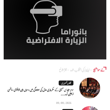
نئے مواضیع
ایڈٰیٹرز کی انتخاب شدہ
اکثر شائع
تقاریر تصویری
حرم مقدس حسینی کے سکریٹری جنرل کی موجودگی میں دسویں بین الاقوامی سائنسی
اربعین ک...
09/08/2026