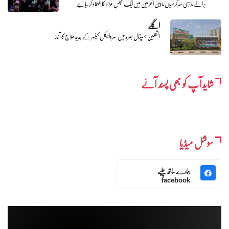
برائے مذہبی سرگرمیاں ما بین الحرمین میں ایک مجلسِ عزاء کا انعقاد کر رہا ہے
اگلے
الثقلین ہسپتال بصرہ میں سروائیکل کینسر کے جدید علاج کا آغاز
شایدآپ کو بھی پسند آئے
سوشل میڈیا
ہمارے ساتھ چلیے
facebook