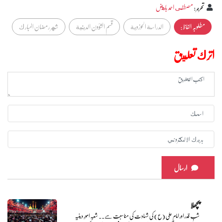
تحرير
:
مصطفى احمد باهض
مطلوبہ الفاظ :
الدراسة الحوزوية
قسم الشؤون الدينية
شهر رمضان المبارك
اترك تعليق
ارسال
پچھلا
شبِ قدر اور امام علی (ع) کی شہادت کی مناسبت سے.. شعبہ امورِ دینیہ