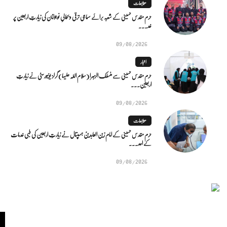
متابعات
حرم مقدس حسینی کے شعبہ برائے سماجی ترقی و بحالیِ نوجوانان کی زیارتِ اربعین پر
خد...
09/08/2026
اخبار
حرم مقدس حسینی سے منسلک الزہرا (سلام اللہ علیہا) گرلز یونیورسٹی نے زیارتِ
اربعین...
09/08/2026
متابعات
حرم مقدس حسینی کے امام زین العابدینؑ ہسپتال نے زیارتِ اربعین کی طبی خدمات
کے اعد...
09/08/2026