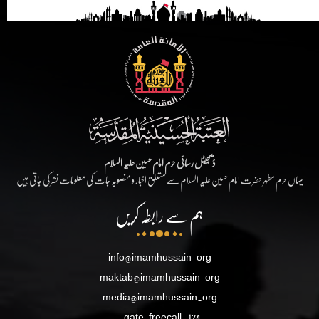
ڈیجیٹل رسائی حرم امام حسین علیہ السلام
یہاں حرم مطہر حضرت امام حسین علیہ السلام سے متعلق اخبار و منصوبہ جات کی معلومات نشر کی جاتی ہیں
ہم سے رابطہ کریں
info@imamhussain.org
maktab@imamhussain.org
media@imamhussain.org
gate.freecall
174