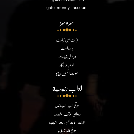
gate.money_account
سروسز
نیابت میں زیارت
براہ راست
ورچوئل زیارت
ادعیہ و اذکار
صوت الحسین ریڈیو
ابواب رئيسية
موقع السيد السيستاني
ديوان الوقف الشيعي
الامانة العامة للمزارات الشيعية
موقع قناة كربلاء