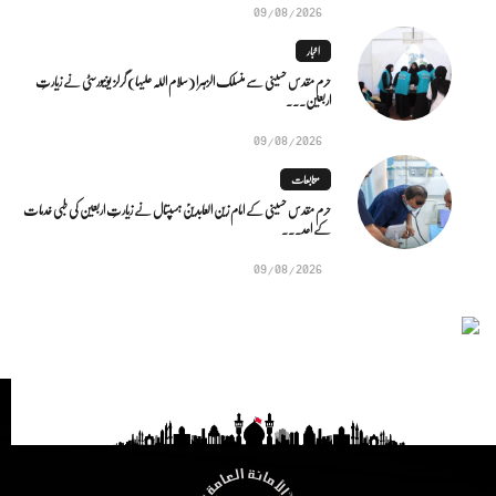
09/08/2026
اخبار
حرم مقدس حسینی سے منسلک الزہرا (سلام اللہ علیہا) گرلز یونیورسٹی نے زیارتِ
اربعین...
09/08/2026
متابعات
حرم مقدس حسینی کے امام زین العابدینؑ ہسپتال نے زیارتِ اربعین کی طبی خدمات
کے اعد...
09/08/2026