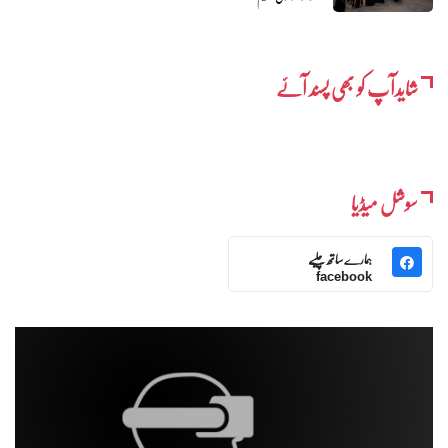
شایدآپ کو بھی پسند آئے
سوشل میڈیا
ہمارے ساتھ چلیے
facebook