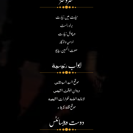
نیابت میں زیارت
براہ راست
ورچوئل زیارت
ادعیہ و اذکار
صوت الحسین ریڈیو
ابواب رئيسية
موقع السيد السيستاني
ديوان الوقف الشيعي
الامانة العامة للمزارات الشيعية
موقع قناة كربلاء
دوست ویبسائٹس