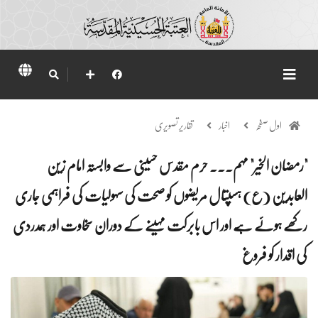
اول صفحہ
اخبار
تقاریر تصویری
"رمضان الخیر" مہم... حرم مقدس حسینی سے وابستہ امام زین
العابدین (ع) ہسپتال مریضوں کو صحت کی سہولیات کی فراہمی جاری
رکھے ہوئے ہے اور اس بابرکت مہینے کے دوران سخاوت اور ہمدردی
کی اقدار کو فروغ