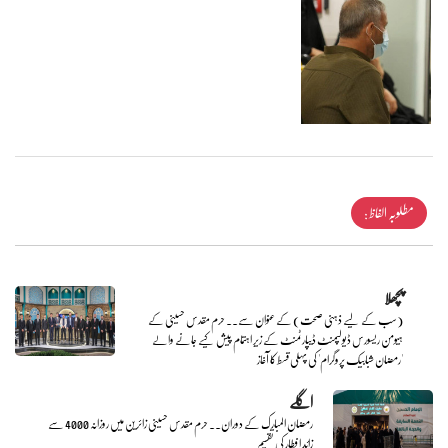
مطلوبہ الفاظ :
پچھلا
(سب کے لیے ذہنی صحت) کے عنوان سے.. حرم مقدس حسینی کے
ہیومن ریسورس ڈیولپمنٹ ڈیپارٹمنٹ کے زیرِ اہتمام پیش کیے جانے والے
'رمضان شبابیک پروگرام' کی پہلی قسط کا آغاز
اگلے
رمضان المبارک کے دوران.. حرم مقدس حسینی زائرین میں روزانہ 4000 سے
زائد افطار کی تقسیم