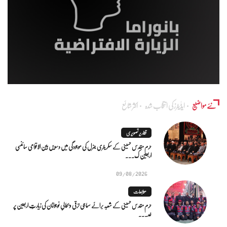
نئے مواضیع
ایڈٰیٹرز کی انتخاب شدہ
اکثر شائع
تقاریر تصویری
حرم مقدس حسینی کے سکریٹری جنرل کی موجودگی میں دسویں بین الاقوامی سائنسی
اربعین ک...
09/08/2026
متابعات
حرم مقدس حسینی کے شعبہ برائے سماجی ترقی و بحالیِ نوجوانان کی زیارتِ اربعین پر
خد...