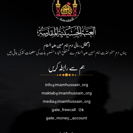
ڈیجیٹل رسائی حرم امام حسین علیہ السلام
یہاں حرم مطہر حضرت امام حسین علیہ السلام سے متعلق اخبار و منصوبہ جات کی معلومات نشر کی جاتی ہیں
ہم سے رابطہ کریں
info@imamhussain.org
maktab@imamhussain.org
media@imamhussain.org
gate.freecall
174
gate.money_account
سروسز