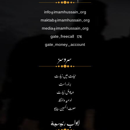
info@imamhussain.org
maktab@imamhussain.org
media@imamhussain.org
gate.freecall
174
gate.money_account
سروسز
نیابت میں زیارت
براہ راست
ورچوئل زیارت
ادعیہ و اذکار
صوت الحسین ریڈیو
ابواب رئيسية