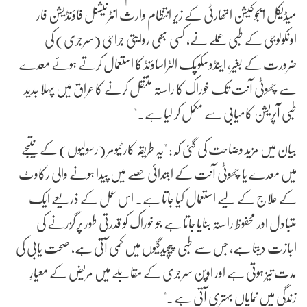
میڈیکل ایجوکیشن اتھارٹی کے زیرِ انتظام وارث انٹرنیشنل فاؤنڈیشن فار
اونکولوجی کے طبی عملے نے، کسی بھی روایتی جراحی (سرجری) کی
ضرورت کے بغیر، اینڈوسکوپک الٹراساؤنڈ کا استعمال کرتے ہوئے معدے
سے چھوٹی آنت تک خوراک کا راستہ منتقل کرنے کا عراق میں پہلا جدید
طبی آپریشن کامیابی سے مکمل کر لیا ہے۔"
بیان میں مزید وضاحت کی گئی کہ: "یہ طریقہ کار ٹیومر (رسولیوں) کے نتیجے
میں معدے یا چھوٹی آنت کے ابتدائی حصے میں پیدا ہونے والی رکاوٹ
کے علاج کے لیے استعمال کیا جاتا ہے۔ اس عمل کے ذریعے ایک
متبادل اور محفوظ راستہ بنایا جاتا ہے جو خوراک کو قدرتی طور پر گزرنے کی
اجازت دیتا ہے، جس سے طبی پیچیدگیوں میں کمی آتی ہے، صحت یابی کی
مدت تیز ہوتی ہے اور اوپن سرجری کے مقابلے میں مریض کے معیارِ
زندگی میں نمایاں بہتری آتی ہے۔"