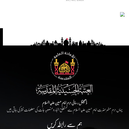
ڈیجیٹل رسائی حرم امام حسین علیہ السلام
یہاں حرم مطہر حضرت امام حسین علیہ السلام سے متعلق اخبار و منصوبہ جات کی معلومات نشر کی جاتی ہیں
ہم سے رابطہ کریں