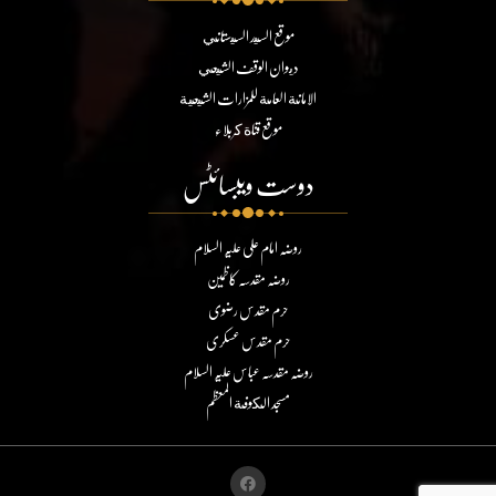
موقع السيد السيستاني
ديوان الوقف الشيعي
الامانة العامة للمزارات الشيعية
موقع قناة كربلاء
دوست ویبسائٹس
روضہ امام علی علیہ السلام
روضہ مقدسہ کاظمین
حرم مقدس رضوی
حرم مقدس عسکری
روضہ مقدسہ عباس علیہ السلام
مسجد الكوفة المعظم