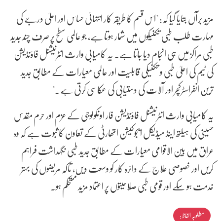
مزید برآں بتایا گیا کہ: "اس قسم کا طریقہ کار انتہائی حساس اور اعلیٰ درجے کی
مہارت طلب طبی تکنیکوں میں شمار ہوتا ہے، جو عالمی سطح پر صرف چند جدید
طبی مراکز میں ہی انجام دیا جاتا ہے۔ یہ کامیابی وارث انٹرنیشنل فاؤنڈیشن
کی ٹیم کی اعلیٰ طبی و تکنیکی قابلیت اور عالمی معیارات کے مطابق جدید
ترین انفراسٹرکچر اور آلات کی دستیابی کی عکاسی کرتی ہے۔"
یہ کامیابی وارث انٹرنیشنل فاؤنڈیشن فار اونکولوجی کے عزم اور حرم مقدس
حسینی کی ہیلتھ اینڈ میڈیکل ایجوکیشن اتھارٹی کے تعاون کا ثبوت ہے کہ وہ
عراق میں بین الاقوامی معیارات کے مطابق جدید طبی نگہداشت فراہم
کریں اور خصوصی علاج کے دائرہ کار کو وسعت دیں، تاکہ مریضوں کی بہتر
خدمت ہو سکے اور قومی طبی صلاحیتوں پر اعتماد مزید مستحکم ہو۔
مطلوبہ الفاظ :