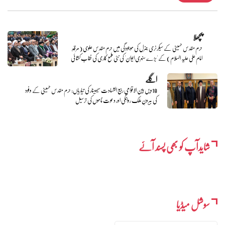
پچھلا
حرم مقدس حسینی کے سیکرٹری جنرل کی موجودگی میں حرم مقدس علوی (مرقدِ
امام علی علیہ السلام) کے 'بڑے سنہری ایوان' کی نئی ملمع کاری کی نقاب کشائی
اگلے
18ویں بین الاقوامی ربیع الشہادت سیمینار کی تیاریاں: حرم مقدس حسینی کے وفود
کی بیرونِ ملک روانگی اور دعوت ناموں کی ترسیل
شایدآپ کو بھی پسند آئے
سوشل میڈیا