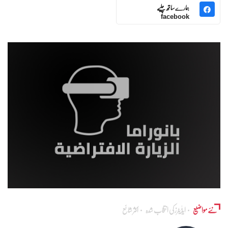
ہمارے ساتھ چلیے
facebook
نئے مواضیع
ایڈٰیٹرز کی انتخاب شدہ
اکثر شائع