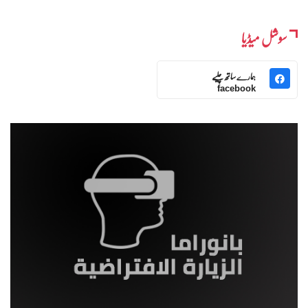
سوشل میڈیا
ہمارے ساتھ چلیے
facebook