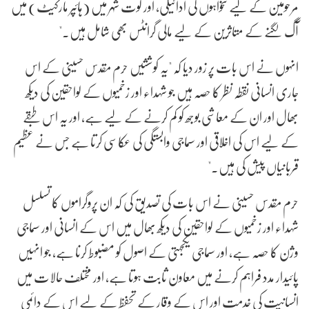
مرحومین کے لیے تنخواہوں کی ادائیگی، اور کوت شہر میں (ہائپر مارکیٹ) میں
آگ لگنے کے متاثرین کے لیے مالی گرانٹس بھی شامل ہیں۔"
انہوں نے اس بات پر زور دیا کہ "یہ کوششیں حرم مقدس حسینی کے اس
جاری انسانی نقطہ نظر کا حصہ ہیں جو شہداء اور زخمیوں کے لواحقین کی دیکھ
بھال اور ان کے معاشی بوجھ کو کم کرنے کے لیے ہے، اور یہ اس طبقے
کے لیے اس کی اخلاقی اور سماجی وابستگی کی عکاسی کرتا ہے جس نے عظیم
قربانیاں پیش کی ہیں۔"
حرم مقدس حسینی نے اس بات کی تصدیق کی کہ ان پروگراموں کا تسلسل
شہداء اور زخمیوں کے لواحقین کی دیکھ بھال میں اس کے انسانی اور سماجی
وژن کا حصہ ہے، اور سماجی یکجہتی کے اصول کو مضبوط کرنا ہے، جو انہیں
پائیدار مدد فراہم کرنے میں معاون ثابت ہوتا ہے، اور مختلف حالات میں
انسانیت کی خدمت اور اس کے وقار کے تحفظ کے لیے اس کے دائمی