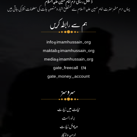
ڈیجیٹل رسائی حرم امام حسین علیہ السلام
یہاں حرم مطہر حضرت امام حسین علیہ السلام سے متعلق اخبار و منصوبہ جات کی معلومات نشر کی جاتی ہیں
ہم سے رابطہ کریں
info@imamhussain.org
maktab@imamhussain.org
media@imamhussain.org
gate.freecall
174
gate.money_account
سروسز
نیابت میں زیارت
براہ راست
ورچوئل زیارت
ادعیہ و اذکار