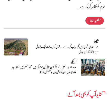
عزم کو ظاہر کرتا ہے۔
مطلوبہ الفاظ :
پچھلا
حرم مقدس حسینی زمین کو سیراب کر رہا ہے.. شمالی گرین بیلٹ ایک قدرتی
سرسبز شاہکار میں تبدیل
اگلے
حرم مقدس حسینی کے سیکرٹری جنرل کی موجودگی میں صحن حسینی میں ’عالمی یومِ
ضاد‘ (عربی زبان کا عالمی دن) فیسٹیول کا آغاز
شایدآپ کو بھی پسند آئے