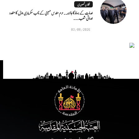
تقاریر تصویری
خدمات کے بہاؤ کا جائزہ.. حرم مقدس حسینی کے نائب سکریٹری جنرل کا متعدد
خدماتی شعب...
03/08/2026