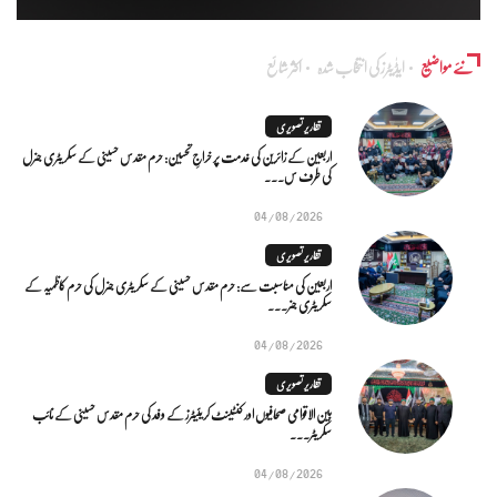
نئے مواضیع
ایڈٰیٹرز کی انتخاب شدہ
اکثر شائع
تقاریر تصویری
اربعین کے زائرین کی خدمت پر خراجِ تحسین: حرم مقدس حسینی کے سکریٹری جنرل
کی طرف س...
04/08/2026
تقاریر تصویری
اربعین کی مناسبت سے: حرم مقدس حسینی کے سکریٹری جنرل کی حرم کاظمیہ کے
سکریٹری جنر...
04/08/2026
تقاریر تصویری
بین الاقوامی صحافیوں اور کنٹینٹ کریئیٹرز کے وفد کی حرم مقدس حسینی کے نائب
سکریٹر...
04/08/2026