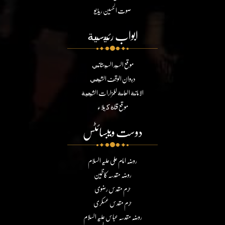
صوت الحسین ریڈیو
ابواب رئيسية
موقع السيد السيستاني
ديوان الوقف الشيعي
الامانة العامة للمزارات الشيعية
موقع قناة كربلاء
دوست ویبسائٹس
روضہ امام علی علیہ السلام
روضہ مقدسہ کاظمین
حرم مقدس رضوی
حرم مقدس عسکری
روضہ مقدسہ عباس علیہ السلام