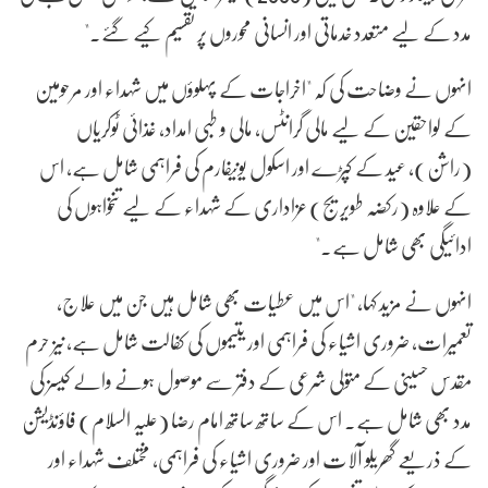
مدد کے لیے متعدد خدماتی اور انسانی محوروں پر تقسیم کیے گئے۔"
انہوں نے وضاحت کی کہ "اخراجات کے پہلوؤں میں شہداء اور مرحومین
کے لواحقین کے لیے مالی گرانٹس، مالی و طبی امداد، غذائی ٹوکریاں
(راشن)، عید کے کپڑے اور اسکول یونیفارم کی فراہمی شامل ہے، اس
کے علاوہ (رکضہ طویریج) عزاداری کے شہداء کے لیے تنخواہوں کی
ادائیگی بھی شامل ہے۔"
انہوں نے مزید کہا، "اس میں عطیات بھی شامل ہیں جن میں علاج،
تعمیرات، ضروری اشیاء کی فراہمی اور یتیموں کی کفالت شامل ہے، نیز حرم
مقدس حسینی کے متولی شرعی کے دفتر سے موصول ہونے والے کیسز کی
مدد بھی شامل ہے۔ اس کے ساتھ ساتھ امام رضا (علیہ السلام) فاؤنڈیشن
کے ذریعے گھریلو آلات اور ضروری اشیاء کی فراہمی، مختلف شہداء اور