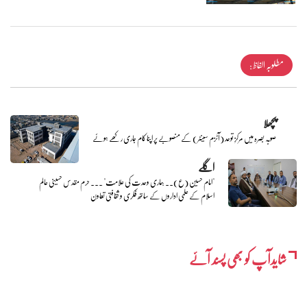
مطلوبہ الفاظ :
پچھلا
صوبہ بصرہ میں مرکزِ توحد (آٹزم سینٹر) کے منصوبے پر اپنا کام جاری رکھے ہوئے
اگلے
"امام حسین (ع).. ہماری وحدت کی علامت" ... حرم مقدس حسینی عالم
اسلام کے علمی اداروں کے ساتھ فکری و ثقافتی تعاون
شایدآپ کو بھی پسند آئے