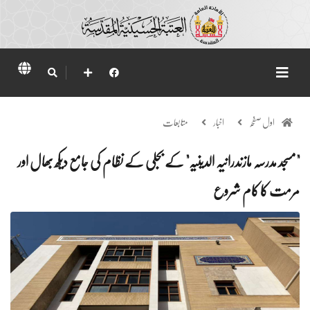
اول صفحہ
اخبار
متابعات
"مسجد مدرسہ مازندرانیہ الدینیہ" کے بجلی کے نظام کی جامع دیکھ بھال اور
مرمت کا کام شروع