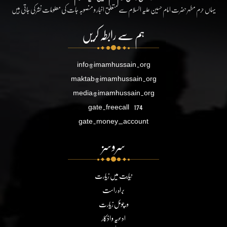
یہاں حرم مطہر حضرت امام حسین علیہ السلام سے متعلق اخبار و منصوبہ جات کی معلومات نشر کی جاتی ہیں
ہم سے رابطہ کریں
info@imamhussain.org
maktab@imamhussain.org
media@imamhussain.org
gate.freecall
174
gate.money_account
سروسز
نیابت میں زیارت
براہ راست
ورچوئل زیارت
ادعیہ و اذکار