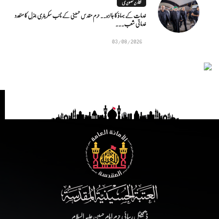
تقاریر تصویری
خدمات کے بہاؤ کا جائزہ.. حرم مقدس حسینی کے نائب سکریٹری جنرل کا متعدد
خدماتی شعب...
03/08/2026
ڈیجیٹل رسائی حرم امام حسین علیہ السلام