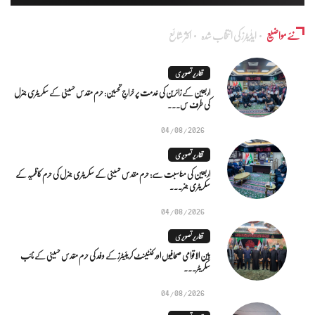
نئے مواضیع
ایڈٰیٹرز کی انتخاب شدہ
اکثر شائع
تقاریر تصویری
اربعین کے زائرین کی خدمت پر خراجِ تحسین: حرم مقدس حسینی کے سکریٹری جنرل
کی طرف س...
04/08/2026
تقاریر تصویری
اربعین کی مناسبت سے: حرم مقدس حسینی کے سکریٹری جنرل کی حرم کاظمیہ کے
سکریٹری جنر...
04/08/2026
تقاریر تصویری
بین الاقوامی صحافیوں اور کنٹینٹ کریئیٹرز کے وفد کی حرم مقدس حسینی کے نائب
سکریٹر...
04/08/2026