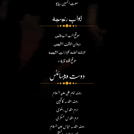
صوت الحسین ریڈیو
ابواب رئيسية
موقع السيد السيستاني
ديوان الوقف الشيعي
الامانة العامة للمزارات الشيعية
موقع قناة كربلاء
دوست ویبسائٹس
روضہ امام علی علیہ السلام
روضہ مقدسہ کاظمین
حرم مقدس رضوی
حرم مقدس عسکری
روضہ مقدسہ عباس علیہ السلام