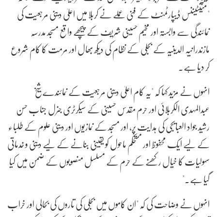
"مینٹیننس ڈیپارٹمنٹ کے فنی عملے نے کربلا میں اعلیٰ دینی مرجعیت کی
نمائندگی سے وابستہ اور مخیم حسینی شریف کے پیچھے واقع مسجد مدرسہ
مازندرانیہ الدینیہ کے بجلی کے نظام کی دیکھ بھال اور مرمت کا کام شروع
کر دیا ہے۔
انہوں نے مزید کہا کہ "یہ کام اعلیٰ دینی مرجعیت کے نمائندے شیخ
عبدالمہدی الکربلائی اور حرم مقدس حسینی کے سیکرٹری جنرل جناب حسن
رشید جواد العبایجی کی ہدایت پر، اور مسجد کے نمازیوں اور دینی علوم کے طلباء
کے لیے ایک محفوظ اور مستحکم ماحول کو یقینی بنانے کے لیے دینی و خدماتی
سہولیات کا خیال رکھنے کے حرم کے مسلسل منصوبوں کے ضمن میں کیا
گیا ہے۔"
انہوں نے وضاحت کی کہ "ان کاموں میں بجلی کی تاروں کی بحالی اور خراب