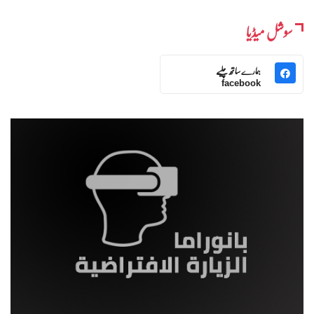
سوشل میڈیا
ہمارے ساتھ چلیے
facebook