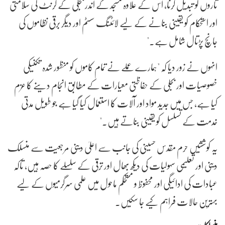
تاروں کو تبدیل کرنا، اس کے علاوہ مسجد کے اندر بجلی کے کرنٹ کی سلامتی
اور استحکام کو یقینی بنانے کے لیے لائٹنگ سسٹم اور دیگر برقی نظاموں کی
جانچ پڑتال شامل ہے۔"
انہوں نے زور دیا کہ "ہمارے عملے نے تمام کاموں کو منظور شدہ تکنیکی
خصوصیات اور بجلی کے حفاظتی معیارات کے مطابق انجام دینے کا عزم
کیا ہے، جس میں جدید مواد اور آلات کا استعمال کیا گیا ہے جو طویل مدتی
خدمت کے تسلسل کو یقینی بناتے ہیں۔"
یہ کوششیں حرم مقدس حسینی کی جانب سے اعلیٰ دینی مرجعیت سے منسلک
دینی اور تعلیمی سہولیات کی دیکھ بھال اور ترقی کے سلسلے کا حصہ ہیں، تاکہ
عبادات کی ادائیگی اور محفوظ و مستحکم ماحول میں علمی سرگرمیوں کے لیے
بہترین حالات فراہم کیے جا سکیں۔