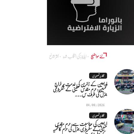
نئے مواضیع
ایڈٰیٹرز کی انتخاب شدہ
اکثر شائع
تقاریر تصویری
اربعین کے زائرین کی خدمت پر خراجِ
تحسین: حرم مقدس حسینی کے سکریٹری
جنرل کی طرف س...
04/08/2026
تقاریر تصویری
اربعین کی مناسبت سے: حرم مقدس
حسینی کے سکریٹری جنرل کی حرم کاظمیہ
کے سکریٹری جنر...