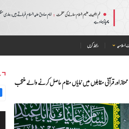
:
امام صادق علیہ السلام فرماتے ہیں: ہماری مظلم
غم اہلبیت علیہم السلام منانے کی عظمت
چھپانا جہاد ہے
 اسلامیہ
رابطہ کریں
س
متاز اور قرآنی مقابلوں میں نمایاں مقام حاصل کرنے والے منتخب