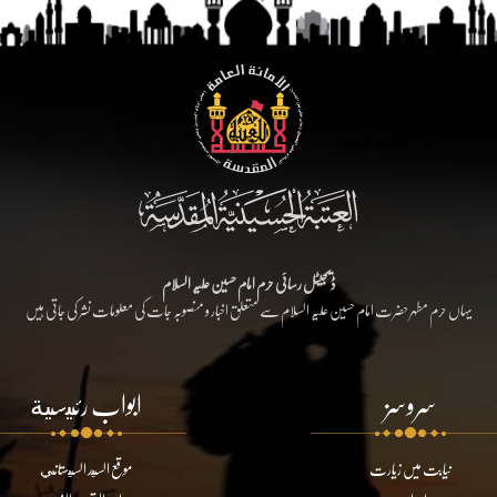
ڈیجیٹل رسائی حرم امام حسین علیہ السلام
یہاں حرم مطہر حضرت امام حسین علیہ السلام سے متعلق اخبار و منصوبہ جات کی معلومات نشر کی جاتی ہیں
سروسز
ابواب رئيسية
نیابت میں زیارت
موقع السيد السيستاني