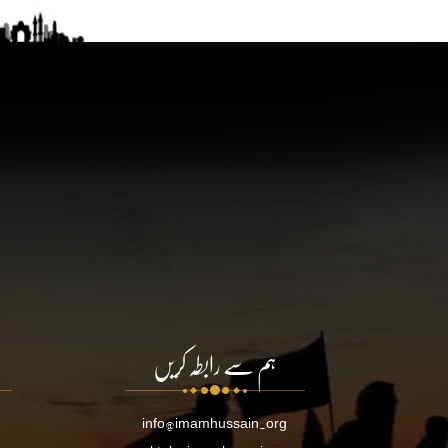
ہم سے رابطہ کریں
info@imamhussain.org