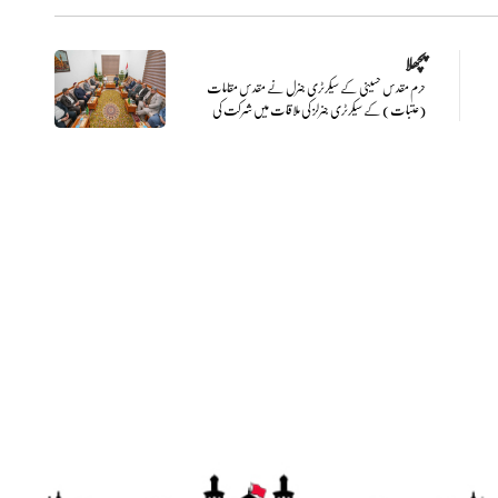
پچھلا
حرم مقدس حسینی کے سیکرٹری جنرل نے مقدس مقامات
(عتبات) کے سیکرٹری جنرلز کی ملاقات میں شرکت کی