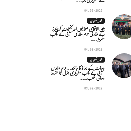
04/08/2026
تقاریر تصویری
بین الاقوامی صحافیوں اور کنٹینٹ کریئیٹرز
کے وفد کی حرم مقدس حسینی کے نائب
سکریٹر...
04/08/2026
تقاریر تصویری
خدمات کے بہاؤ کا جائزہ.. حرم مقدس
حسینی کے نائب سکریٹری جنرل کا متعدد
خدماتی شعب...
03/08/2026