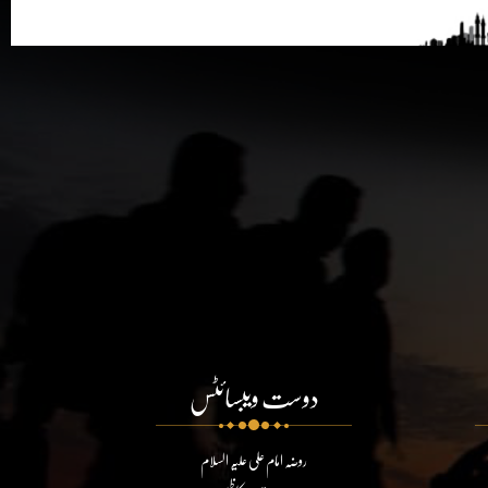
دوست ویبسائٹس
روضہ امام علی علیہ السلام