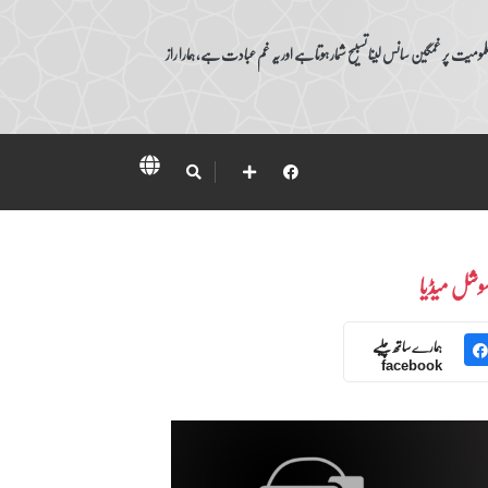
ومیت پر غمگین سانس لینا تسبیح شمار ہوتا ہے اور یہ غم عبادت ہے، ہمارا راز
وشل میڈیا
ہمارے ساتھ چلیے
facebook