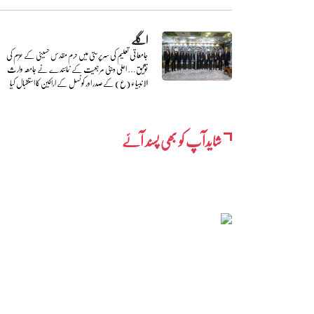
اگلے
جامعاتی تعلیم کی سرپرستی میں حرم مقدس حسینی کے عزم کی
توثیق… اعلیٰ دینی مرجعیت کے نمائندے نے جامعہ وارث
الانبیاء (ع) کے صدر اور کونسل کے اراکین کا استقبال کیا
شایدآپ کو بھی پسند آئے