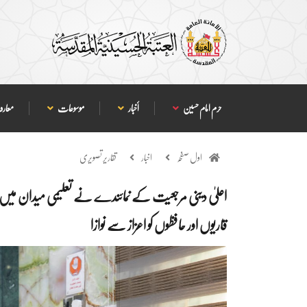
حرم امام حسین
أخبار
موسوعات
معارف
اول صفحہ
اخبار
تقاریر تصویری
اعلیٰ دینی مرجعیت کے نمائندے نے تعلیمی میدان میں م
قاریوں اور حافظوں کو اعزاز سے نوازا