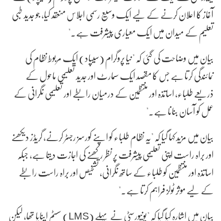
آغاز کا اعلان کرنے کے لیے ایک وسیع رسمی اجلاس منعقد کیا، جو جدید طبی
تعلیم کے میدان میں ایک معیاری پیشرفت ہے۔"
بیان میں وضاحت کی گئی کہ "نیا پروگرام (سِیپاد) ایک مربوط نظام کی
نمائندگی کرتا ہے جس کا مقصد ایک سمارٹ اور جدید تعلیمی ماحول کے
ذریعے طلباء، اساتذہ اور منتظمین کے درمیان رابطے اور تعلیمی نگرانی کے
عمل کو آسان بنانا ہے۔"
بیان میں مزید کہا گیا کہ "یہ نظام طلباء کو اپنے کورسز رجسٹر کرنے، گریڈز دیکھنے
اور براہ راست اپنی تعلیمی پیشرفت پر نظر رکھنے کی اجازت دیتا ہے، جبکہ
اساتذہ اور منتظمین کو طلباء کے ساتھ نگرانی، تشخیص اور براہ راست رابطے
کے لیے موثر ٹولز فراہم کرتا ہے۔"
بیان میں اشارہ کیا گیا کہ "یونیورسٹی نے پہلے (LMS) سسٹم اپنایا تھا، لیکن