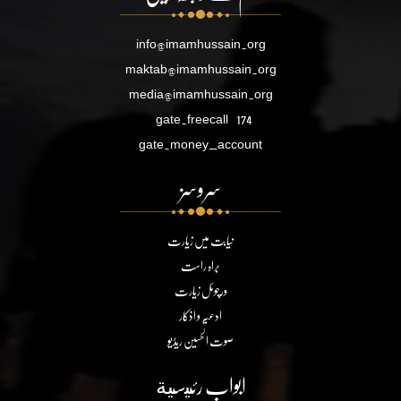
info@imamhussain.org
maktab@imamhussain.org
media@imamhussain.org
gate.freecall
174
gate.money_account
سروسز
نیابت میں زیارت
براہ راست
ورچوئل زیارت
ادعیہ و اذکار
صوت الحسین ریڈیو
ابواب رئيسية