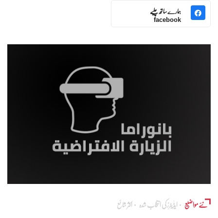
ہمارے ساتھ چلیے
facebook
نئے مواضیع
ایڈٰیٹرز کی انتخاب شدہ
اکثر شائع