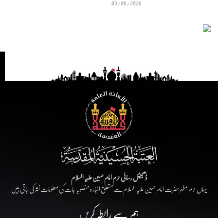
03/08/2026
ڈیجیٹل رسائی حرم امام حسین علیہ السلام
یہاں حرم مطہر حضرت امام حسین علیہ السلام سے متعلق اخبار و منصوبہ جات کی معلومات نشر کی جاتی ہیں
ہم سے رابطہ کریں