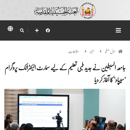
اول صفحہ
اخبار
متابعات
جامعہ السبطین نے جدید طبی تعلیم کے لیے سمارٹ الیکٹرانک پروگرام
"سِیپاد" کا آغاز کر دیا