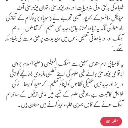
طلباء کی بدلتی ہوئی ضروریات اور مادر یونیورسٹی، تہران یونیورسٹی آف
میڈیکل سائنسز کے بھرپور تعلیمی تجربے نے (سِیپاد) پروگرام کے آغاز کی
راہ ہموار کی تاکہ یہ زیادہ ممتاز، جامع، جدید طبی تعلیم کے تقاضوں سے ہم
آہنگ ہو، اور جامعاتی تعلیمی ماحول میں مزید جدت پر مبنی مرحلے کی بنیاد رکھ
سکے۔"
یہ کامیابی حرم مقدس حسینی سے منسلک السبطین (علیہما السلام) بین
الاقوامی یونیورسٹی برائے طبی علوم کی اپنے تعلیمی بنیادی ڈھانچے کو ترقی
دینے اور جدید ترین تکنیکی نظاموں کو اپنا کر تعلیم کے معیار کو بڑھانے کی
خواہش کا ثبوت ہے، جو طبی علوم کے شعبے میں عالمی ترقیوں کے ساتھ ہم
آہنگ ہونے کے قابل بہترین طلباء تیار کرنے میں معاون ہیں۔
مطلوبہ الفاظ :