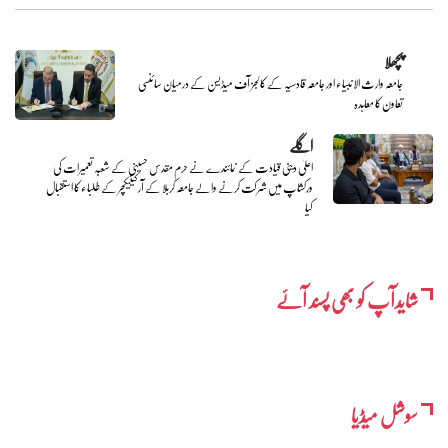
پچھلا
جامعہ وارث الانبیاء اور جامعہ قادسیہ کے کالجز آف میڈیسن کے درمیان سائنسی
تعاون کا معاہدہ
اگلے
اعلیٰ دینی قیادت کے نمائندے نے حرم مقدس حسینی کے شعبہ تعمیرات کی
ورکشاپ میں شرکت کرنے والے جامعہ کربلا کے آرکیٹیکچر کے طلباء کا استقبال
کیا
شایدآپ کو بھی پسند آئے
سوشل میڈیا