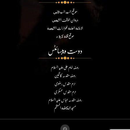
موقع السيد السيستاني
ديوان الوقف الشيعي
الامانة العامة للمزارات الشيعية
موقع قناة كربلاء
دوست ویبسائٹس
روضہ امام علی علیہ السلام
روضہ مقدسہ کاظمین
حرم مقدس رضوی
حرم مقدس عسکری
روضہ مقدسہ عباس علیہ السلام
مسجد الكوفة المعظم