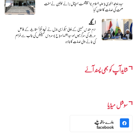
سیدہ خدیجہ الکبریٰ (علیہ السلام) اسپیشلسٹ ہسپتال برائے خواتین نےمفت
صحت کی خدمات کا اعلان کیا
اگلے
حرم مقدس حسینی کے ڈپٹی سیکرٹری جنرل نے "اُمة تقرأ" مقابلے کے فائنل
مرحلے کی سرگرمیوں اور سید الشہداء (ع) سروس کمپلیکس کی جانب سے فراہم
کی جانے والی خدمات کا جائزہ
شایدآپ کو بھی پسند آئے
سوشل میڈیا
ہمارے ساتھ چلیے
facebook