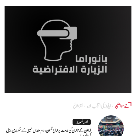
نئے مواضیع
ایڈٰیٹرز کی انتخاب شدہ
اکثر شائع
تقاریر تصویری
اربعین کے زائرین کی خدمت پر خراجِ تحسین: حرم مقدس حسینی کے سکریٹری جنرل
کی طرف س...