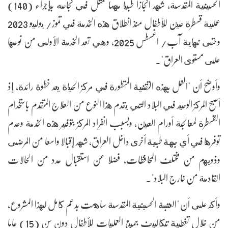
الحسينية المقدسة، شهد انجازا طبيا مهما تمثل في نجاحه بإجراء (140)
عملية قسطرة عين للأطفال منذ انطلاق هذه الخدمة في تموز/ يوليو 2023
وحتى نهاية آب/ اغسطس 2025، وهي تعد الخدمة الأولى من نوعها
على مستوى العراق".
وأوضح أن "العمل بهذه التقنية المتطورة في مركز الحياة يعد خطوة رائدة، إذ
أصبح المركز الوحيد في البلاد التي يقدم هذا النوع من العلاج المتقدم باستخدام
القسطرة لمعالجة أورام العين، وبسبب انفراد المركز بتوفير هذه الخدمة وعدم
توفرها في أي جهة طبية أخرى داخل العراق، شهد إقبالا واسعا من المرضى
وذويهم من مختلف المحافظات، فضلا عن استقبال عدد من الحالات
القادمة من خارج البلاد".
وأكد على أن "العتبة الحسينية المقدسة ساهمت بدعم كامل لهذا المشروع،
من خلال تغطية تكاليف جميع العمليات للأطفال دون سن (15) عاما