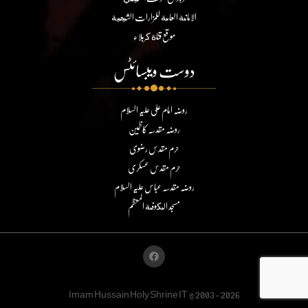
الامانة العامة للمزارات الشيعية
موقع قناة كربلاء
دوست ویبسائٹس
روضہ امام علی علیہ السلام
روضہ مقدسہ کاظمین
حرم مقدس رضوی
حرم مقدس عسکری
روضہ مقدسہ عباس علیہ السلام
مسجد الكوفة المعظم
Imam Hussain Holy Shrine IT @2003 - 2026