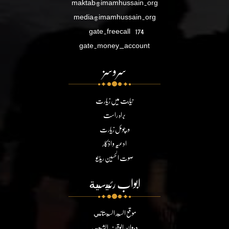
maktab@imamhussain.org
media@imamhussain.org
gate.freecall
174
gate.money_account
سروسز
نیابت میں زیارت
براہ راست
ورچوئل زیارت
ادعیہ و اذکار
صوت الحسین ریڈیو
ابواب رئيسية
موقع السيد السيستاني
ديوان الوقف الشيعي