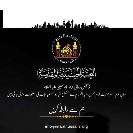
ڈیجیٹل رسائی حرم امام حسین علیہ السلام
یہاں حرم مطہر حضرت امام حسین علیہ السلام سے متعلق اخبار و منصوبہ جات کی معلومات نشر کی جاتی ہیں
ہم سے رابطہ کریں
info@imamhussain.org