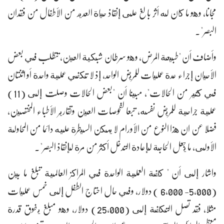
مجانا، وهو ما كان له أثر بالغ على إنقاذ حياة العديد من الأطفال من فقدان
البصر".
وأضاف أن "طبيعة المرض، وهو سرطان شبكية العين، تتطلب في بعض
الأحيان إجراء عدة عمليات للمريض الواحد، إذ لا تكفي عملية واحدة أو اثنتان
في كثير من الحالات"، مبينا أن "بعض الحالات وصلت إلى (11)
عملية جراحية للمريض نفسه، تبعا لفحوصات العين وتقارير الأطباء المختصين،
فضلا عن ان هذا النوع من الأورام لا يمكن السيطرة عليه دائما من المحاولة
الأولى، ما يجعل الحاجة لإعادة التدخل أكثر من مرة لإنقاذ البصر".
واشار إلى أن " كلفة العملية الواحدة في المراكز العالمية تبلغ ما بين
(5,000- 6,000 ) دولار، وفي حال احتاج الطفل إلى خمس عمليات
مثلا، فقد تصل التكلفة إلى (25,000) دولار، وهو مبلغ يفوق قدرة