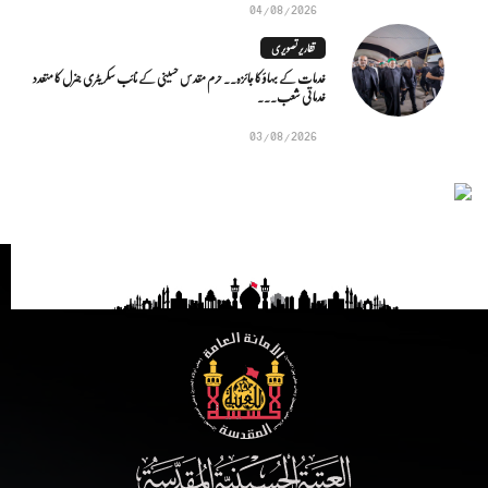
04/08/2026
تقاریر تصویری
خدمات کے بہاؤ کا جائزہ.. حرم مقدس حسینی کے نائب سکریٹری جنرل کا متعدد
خدماتی شعب...
03/08/2026