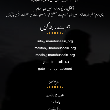
ڈیجیٹل رسائی حرم امام حسین علیہ السلام
یہاں حرم مطہر حضرت امام حسین علیہ السلام سے متعلق اخبار و منصوبہ جات کی معلومات نشر کی جاتی ہیں
ہم سے رابطہ کریں
info@imamhussain.org
maktab@imamhussain.org
media@imamhussain.org
gate.freecall
174
gate.money_account
سروسز
نیابت میں زیارت
براہ راست
ورچوئل زیارت