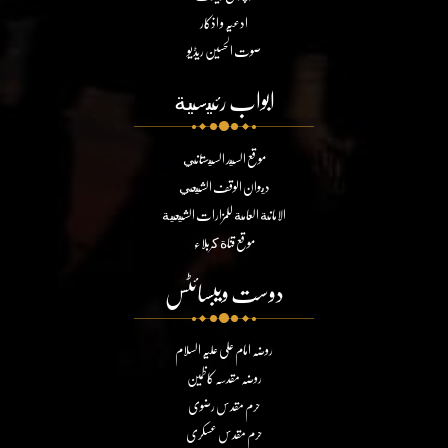
ادعیہ و اذکار
صوت الحسین ریڈیو
ابواب رئيسية
موقع السيد السيستاني
ديوان الوقف الشيعي
الامانة العامة للمزارات الشيعية
موقع قناة كربلاء
دوست ویبسائٹس
روضہ امام علی علیہ السلام
روضہ مقدسہ کاظمین
حرم مقدس رضوی
حرم مقدس عسکری