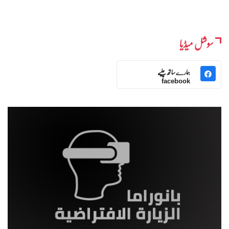
سوشل میڈیا
ہمارے ساتھ چلیے
facebook