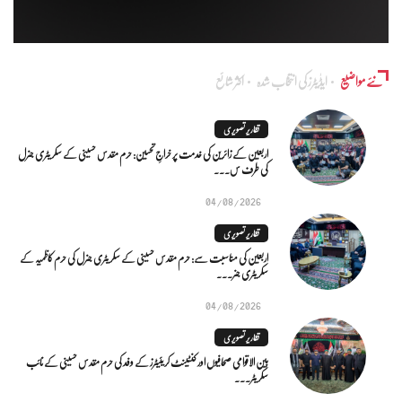
نئے مواضیع
ایڈٰیٹرز کی انتخاب شدہ
اکثر شائع
تقاریر تصویری
اربعین کے زائرین کی خدمت پر خراجِ تحسین: حرم مقدس حسینی کے سکریٹری جنرل
کی طرف س...
04/08/2026
تقاریر تصویری
اربعین کی مناسبت سے: حرم مقدس حسینی کے سکریٹری جنرل کی حرم کاظمیہ کے
سکریٹری جنر...
04/08/2026
تقاریر تصویری
بین الاقوامی صحافیوں اور کنٹینٹ کریئیٹرز کے وفد کی حرم مقدس حسینی کے نائب
سکریٹر...