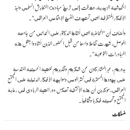
الجحيشية الزبيدية، وهدفت إلى ترسيخ مبادئ التعايش السلمي ونبذ
الأفكار المتطرفة التي تستهدف النسيج الاجتماعي العراقي”.
وأضاف أن “المحاضرة التي ألقاها الدكتور علي الحمداني من جامعة
الموصل، شهدت تفاعلا واسعا من قبل الحضور، الذين أشادوا بمثل هذه
المبادرات التوعوية”.
بدورهم، عبر المشاركون عن شكرهم وتقديرهم للعتبة الحسينية المقدسة
على جهودها المستمرة في نشر الوعي ومواجهة الأفكار الدخيلة على المجتمع
العراقي، مؤكدين أن هذه الأنشطة تعكس دور العتبة الريادي في رعاية
المجتمع وتحصينه فكريا وثقافياً.
منسلکات