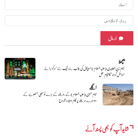
ارسال
پچھلا
امام زین العابدین (علیہ السلام) ہسپتال کی جانب سے ایک نئے ’مرکز برائے
امراضِ گُردہ‘ کا قیام عمل
اگلے
امام حسین (علیہ السلام) کے روضے کے بڑے توسیعی منصوبے کے
دوسرے مرحلے پر کام دوبارہ شروع
شایدآپ کو بھی پسند آئے