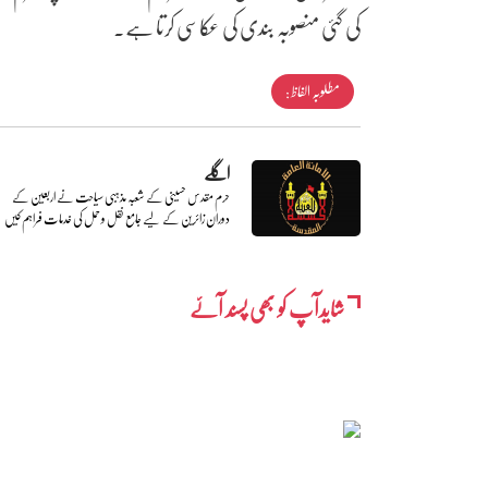
کی گئی منصوبہ بندی کی عکاسی کرتا ہے۔
مطلوبہ الفاظ :
اگلے
حرم مقدس حسینی کے شعبہ مذہبی سیاحت نے اربعین کے
دوران زائرین کے لیے جامع نقل و حمل کی خدمات فراہم کیں
شایدآپ کو بھی پسند آئے