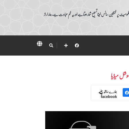
ومیت پر غمگین سانس لینا تسبیح شمار ہوتا ہے اور یہ غم عبادت ہے، ہمارا راز
وشل میڈیا
ہمارے ساتھ چلیے
facebook