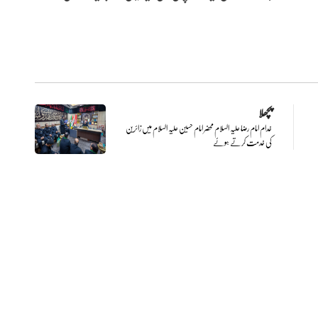
پچھلا
خدام امام رضا علیہ السلام محضر امام حسین علیہ السلام میں زائرین
کی خدمت کرتے ہوئے