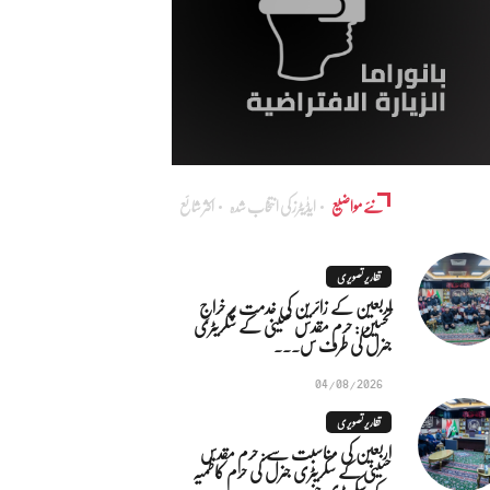
نئے مواضیع
ایڈٰیٹرز کی انتخاب شدہ
اکثر شائع
تقاریر تصویری
اربعین کے زائرین کی خدمت پر خراجِ
تحسین: حرم مقدس حسینی کے سکریٹری
جنرل کی طرف س...
04/08/2026
تقاریر تصویری
اربعین کی مناسبت سے: حرم مقدس
حسینی کے سکریٹری جنرل کی حرم کاظمیہ
کے سکریٹری جنر...