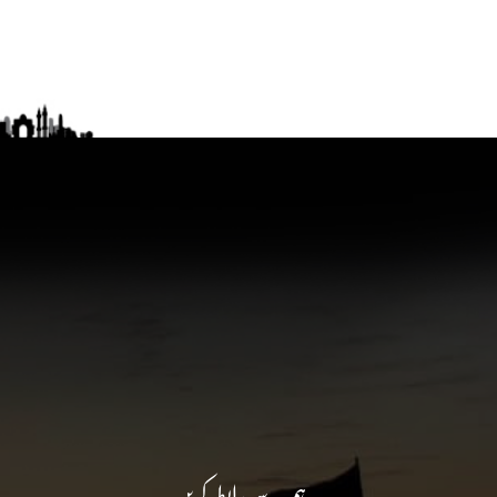
ہم سے رابطہ کریں