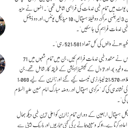
کل یونٹ میں تمام طبی خدمات کی فراہمی شامل تھی"۔ انہوں نے مزید
بتایا کہ "دوسرا مرحلہ 9 اور 10 صفر کو شروع ہوا، جس کے دوران 3 ایمرجنسی مراکز، دو فیلڈ ہسپتال، 10 میڈیکل یونٹس، اور دو ڈینٹل
ع طبی خدمات فراہم کی جا سکیں"۔
الوں کی کل تعداد 521,581 رہی"۔
انہوں نے مزید کہا کہ "ہسپتال، ایمرجنسی مراکز، اور میڈیکل یونٹس نے متعدد طبی خدمات فراہم کیں، جن میں تمام شعبوں میں 71
ہنگامی سرجیکل آپریشنز، 7,340 ریڈیولاجیکل ٹیسٹ (ایکسرے وغیرہ)، اور 7 دل کے کیتھیٹرائزیشن کے طریقہ کار شامل تھے، جن
میں ایک کیس سویڈن اور دوسرا ایران سے تھا۔ اس کے علاوہ، 21,570 لیبارٹری ٹیسٹ کیے گئے اور زائرین کے لیے 1,068
نشاندہی کی کہ "مرکزی ہسپتال اور روضہ مبارک امام حسین علیہ السلام
 ہسپتال اربعین کے دوران تمام زائرین کو اعلیٰ ترین طبی دیکھ بھال
 کرتا ہے، جو کہ وسیع پیمانے پر کی گئی تیاریوں اور باریک بینی سے