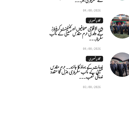
04/08/2026
تقاریر تصویری
بین الاقوامی صحافیوں اور کنٹینٹ کریئیٹرز
کے وفد کی حرم مقدس حسینی کے نائب
سکریٹر...
04/08/2026
تقاریر تصویری
خدمات کے بہاؤ کا جائزہ.. حرم مقدس
حسینی کے نائب سکریٹری جنرل کا متعدد
خدماتی شعب...
03/08/2026