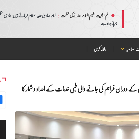
:
امام صادق علیہ السلام فرماتے ہیں: ہماری مظلم
غم اہلبیت علیہم السلام منانے کی عظمت
چھپانا جہاد ہے
 اسلامیہ
رابطہ کریں
س
ن کے دوران فراہم کی جانے والی طبی خدمات کے اعداد و شمار کا