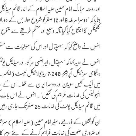
اور روضہ مبارک امام حسین علیہ السلام کے اندر قائم میڈی
کلینکس کا افتتاح کیا گیا تاکہ وسیع اور منظم طریقے سے متنو
انہوں نے واضح کیا کہ "ہسپتال اور اس کی سہولیات سے مستفید ہونے و
ایمبولینس کی خدمات فراہم کی گئیں"۔ انہوں نے اس بات کی 
میں قائم میڈیکل یونٹ کی خدمات 25 صفر تک جاری رہیں گی"۔
ان کوششوں کے ذریعے، سفیر امام حسین (علیہ السلام) سرجیکل
اور ضروری صحت کی خدمات فراہم کرنے کے اپنے عزم کا اعادہ