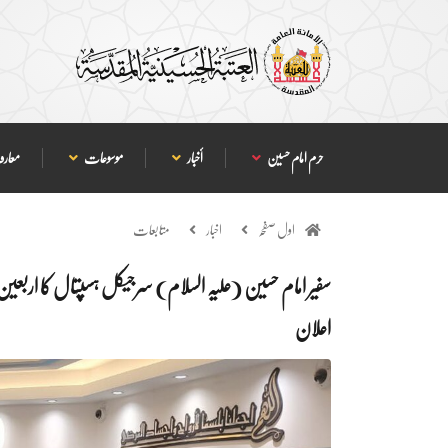
حرم امام حسین
أخبار
موسوعات
معارف
اول صفحہ
اخبار
متابعات
سفیر امام حسین (علیہ السلام) سرجیکل ہسپتال کا اربعی
اعلان