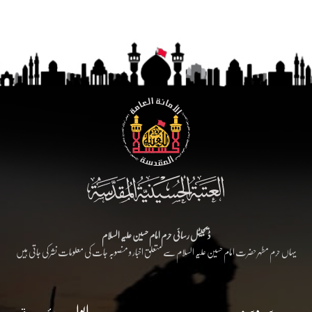
ڈیجیٹل رسائی حرم امام حسین علیہ السلام
یہاں حرم مطہر حضرت امام حسین علیہ السلام سے متعلق اخبار و منصوبہ جات کی معلومات نشر کی جاتی ہیں
سروسز
ابواب رئيسية