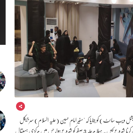
شل ویب سائٹ) کو بتایا کہ "سفیر امام حسین (علیہ السلام) سرجیکل
ہسپتال نے اربعین کے دوران مرحلہ وار اپنی خدمات فراہم کرنا شروع کیں۔ پہلا مرحلہ 3 صفر کو شروع ہوا، جس میں مرکزی ہسپتال