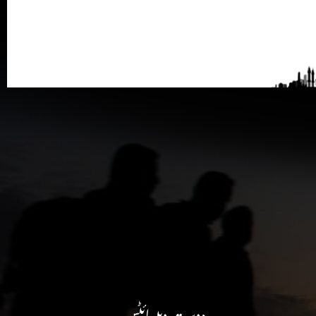
دوست ویبسائٹس